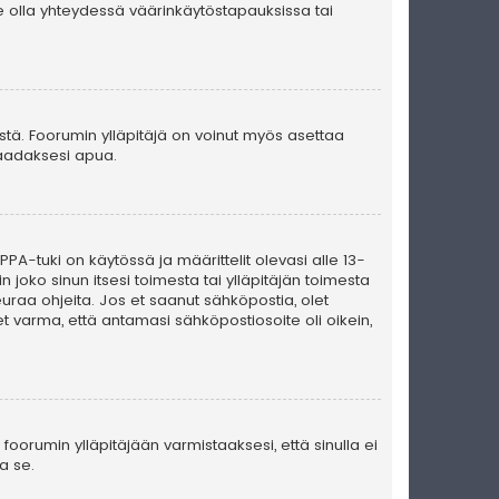
e olla yhteydessä väärinkäytöstapauksissa tai
ästä. Foorumin ylläpitäjä on voinut myös asettaa
 saadaksesi apua.
PA-tuki on käytössä ja määrittelit olevasi alle 13-
n joko sinun itsesi toimesta tai ylläpitäjän toimesta
seuraa ohjeita. Jos et saanut sähköpostia, olet
t varma, että antamasi sähköpostiosoite oli oikein,
foorumin ylläpitäjään varmistaaksesi, että sinulla ei
a se.