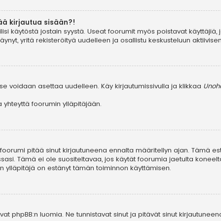
ää kirjautua sisään?!
ilisi käytöstä jostain syystä. Useat foorumit myös poistavat käyttäjiä, 
yt, yritä rekisteröityä uudelleen ja osallistu keskusteluun aktiivis
se voidaan asettaa uudelleen. Käy kirjautumissivulla ja klikkaa
Unohd
yhteyttä foorumin ylläpitäjään.
, foorumi pitää sinut kirjautuneena ennalta määritellyn ajan. Tämä e
ssasi. Tämä ei ole suositeltavaa, jos käytät foorumia jaetulta koneelta
in ylläpitäjä on estänyt tämän toiminnon käyttämisen.
at phpBB:n luomia. Ne tunnistavat sinut ja pitävät sinut kirjautuneen