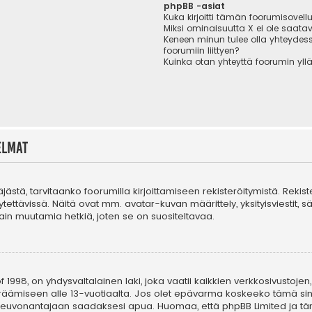
phpBB -asiat
Kuka kirjoitti tämän foorumisovell
Miksi ominaisuutta X ei ole saatav
Keneen minun tulee olla yhteydes
foorumiin liittyen?
Kuinka otan yhteyttä foorumin yll
elmat
täjästä, tarvitaanko foorumilla kirjoittamiseen rekisteröitymistä. Rekis
tettävissä. Näitä ovat mm. avatar-kuvan määrittely, yksityisviestit, s
in muutamia hetkiä, joten se on suositeltavaa.
 1998, on yhdysvaltalainen laki, joka vaatii kaikkien verkkosivustojen,
n keräämiseen alle 13-vuotiaalta. Jos olet epävarma koskeeko tämä sin
n neuvonantajaan saadaksesi apua. Huomaa, että phpBB Limited ja tä