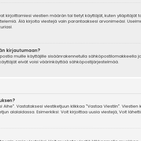
t kirjoittamiesi viestien määrän tai tietyt käyttäjät, kuten ylläpitäjät
telemiä. Älä kirjoita viestejä vain parantaaksesi arvonimeäsi. Useimm
uriasi.
ään kirjautumaan?
postia muille käyttäjille sisäänrakennetulla sähköpostilomakkeella ja
äyttäjät eivät voisi väärinkäyttää sähköpostijärjestelmää.
auksen?
i Aihe". Vastataksesi viestiketjuun klikkaa "Vastaa Viestiin". Viestien 
jun alalaidassa. Esimerkiksi: Voit kirjoittaa uusia viestejä, Voit lähettä