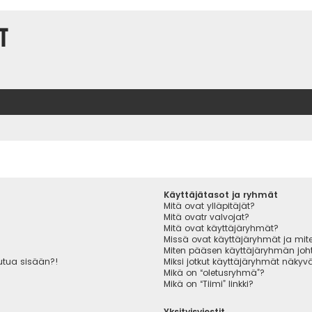
t
Käyttäjätasot ja ryhmät
Mitä ovat ylläpitäjät?
Mitä ovatr valvojat?
Mitä ovat käyttäjäryhmät?
Missä ovat käyttäjäryhmät ja miten
Miten pääsen käyttäjäryhmän joht
autua sisään?!
Miksi jotkut käyttäjäryhmät näkyvät
Mikä on “oletusryhmä”?
Mikä on “Tiimi” linkki?
Yksityisviestit