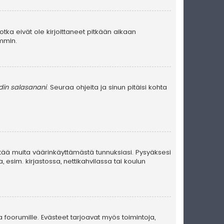
jotka eivät ole kirjoittaneet pitkään aikaan
emmin.
in salasanani
. Seuraa ohjeita ja sinun pitäisi kohta
stää muita väärinkäyttämästä tunnuksiasi. Pysyäksesi
, esim. kirjastossa, nettikahvilassa tai koulun
a foorumille. Evästeet tarjoavat myös toimintoja,