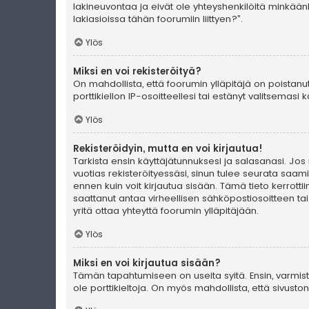
lakineuvontaa ja eivät ole yhteyshenkilöitä minkään
lakiasioissa tähän foorumiin liittyen?”.
Ylös
Miksi en voi rekisteröityä?
On mahdollista, että foorumin ylläpitäjä on poistanu
porttikiellon IP-osoitteellesi tai estänyt valitsemas
Ylös
Rekisteröidyin, mutta en voi kirjautua!
Tarkista ensin käyttäjätunnuksesi ja salasanasi. Jos
vuotias rekisteröityessäsi, sinun tulee seurata saami
ennen kuin voit kirjautua sisään. Tämä tieto kerrotti
saattanut antaa virheellisen sähköpostiosoitteen ta
yritä ottaa yhteyttä foorumin ylläpitäjään.
Ylös
Miksi en voi kirjautua sisään?
Tämän tapahtumiseen on useita syitä. Ensin, varmista 
ole porttikieltoja. On myös mahdollista, että sivust