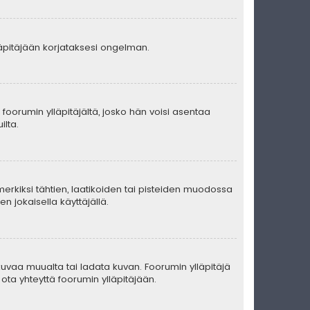
lläpitäjään korjataksesi ongelman.
ä foorumin ylläpitäjältä, josko hän voisi asentaa
ilta.
merkiksi tähtien, laatikoiden tai pisteiden muodossa
n jokaisella käyttäjällä.
ä kuvaa muualta tai ladata kuvan. Foorumin ylläpitäjä
ota yhteyttä foorumin ylläpitäjään.