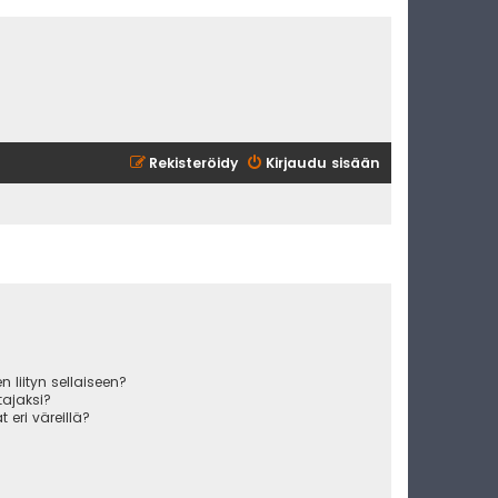
Rekisteröidy
Kirjaudu sisään
 liityn sellaiseen?
ajaksi?
 eri väreillä?