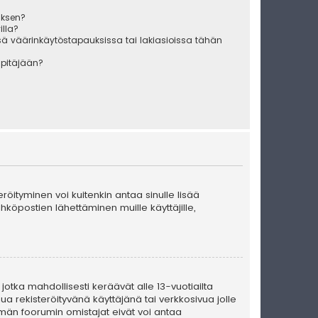
uksen?
illa?
sä väärinkäytöstapauksissa tai lakiasioissa tähän
äpitäjään?
teröityminen voi kuitenkin antaa sinulle lisää
ähköpostien lähettäminen muille käyttäjille,
 jotka mahdollisesti keräävät alle 13-vuotiailta
ua rekisteröityvänä käyttäjänä tai verkkosivua jolle
män foorumin omistajat eivät voi antaa