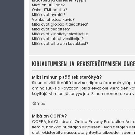
Muotoilu ja aiheiden tyypit
Mikä on BBCode?
Onko HTML sallittu?
Mitä ovat hymiöt?
Voinko lähettää kuvia?
Mitä ovat globaalit tiedotteet?
Mitä ovat tiedotteet?
Mitä ovat kiinnitetyt viestiketjut
Mitä ovat lukitut viestiketjut?
Mitä ovat aiheiden kuvakkeet?
Kirjautumisen ja rekisteröitymisen ong
Miksi minun pitää rekisteröityä?
Sinun ei välttämättä tarvitse, riippuu foorumin ylläpi
ominaisuuksia käyttöön, jotka eivät ole vieraiden käy
käyttäjäryhmien jäsenyys jne. Siihen menee aikaa va
Ylös
Mikä on COPPA?
COPPA, tai Children’s Online Privacy Protection Act of
tietoja, hankkia huoltajan kirjallisen luvan tietoje
olet rekisteröitymässä, ota yhteyttä oikeudellisee