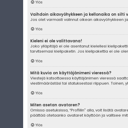
Ylös
Vaihdoin aikavyöhykkeen ja kellonaika on silti 
Jos olet varmasti valinnut oikean aikavyöhykkeen ja 
Ylös
Kieleni ei ole valittavana!
Joko ylläpitäjä ei ole asentanut kielellesi kielipaket
tarvitsemasi kielipaketin. Jos kielipakettia ei ole o
Ylös
Mitä kuvia on käyttäjänimeni vieressä?
Viestejä katsottaessa käyttäjänimen vieressä saattaa
viestimäärästäsi tai statuksestasi riippuen. Toinen, 
Ylös
Miten asetan avataren?
Omissa asetuksissa, “Profiilin” alla, voit lisätä avat
päättää otetaanko avataret käyttöön ja valitsee mitk
Ylös