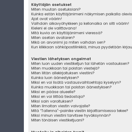
Käyttäjän asetukset
Miten muutan asetuksiani?
Kuinka estän käyttäjänimeni näkymisen paikalla olevis
Ajat ovat väärin!
Vaihdoin aikavyöhykkeen ja kellonaika on silti väärin!
Kieleni ei ole valittavana!
Mitä kuvia on käyttäjänimeni vieressä?
Miten asetan avataren?
Mikä on arvonimi ja miten vaihdan sen?
Kun klikkaan sähköpostilinkkiä, minua pyydetään kirj
Viestien lähetyksen ongelmat
Miten luon uuden viestiketjun tai lähetän vastauksen?
Miten muokkaan tai poistan viestejä?
Miten liitän allekirjoituksen viestiini?
Kuinka luon äänestyksen?
Miksi en voi lisätä vastausvaihtoehtoja kyselyyn?
Kuinka muokkaan tai poistan äänestyksen?
Miksi en pääse alueelle?
Miksi en voi liittää tiedostoja?
Miksi sain varoituksen?
Miten ilmoitan viestin valvojalle?
Mitä “Tallenna”-painike viestin kirjoittamisessa tekee?
Miksi minun viestini tarvitsee hyväksynnän?
Miten tönäisen viestiketjuani?