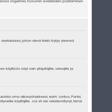
en kanssa ongelmia, foorumin evästeiden poistaminen
 asetuksissa, johon vievä linkki löytyy yleensä
 käyttöön näyt vain ylläpitäjille, valvojille ja
uksista oma aikavyöhykkeesi, esim. Lontoo, Pariisi,
eille käyttäjille. Jos et ole rekisteröitynyt, tämä