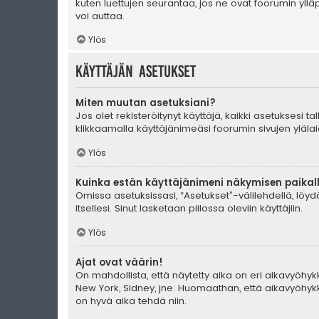
kuten luettujen seurantaa, jos ne ovat foorumin yll
voi auttaa.
Ylös
Käyttäjän asetukset
Miten muutan asetuksiani?
Jos olet rekisteröitynyt käyttäjä, kaikki asetuksesi 
klikkaamalla käyttäjänimeäsi foorumin sivujen ylälai
Ylös
Kuinka estän käyttäjänimeni näkymisen paikall
Omissa asetuksissasi, “Asetukset”-välilehdellä, löy
itsellesi. Sinut lasketaan piilossa oleviin käyttäjiin.
Ylös
Ajat ovat väärin!
On mahdollista, että näytetty aika on eri aikavyöhyk
New York, Sidney, jne. Huomaathan, että aikavyöhykke
on hyvä aika tehdä niin.