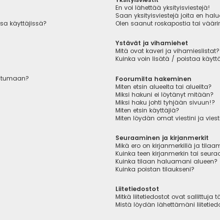
En voi lähettää yksityisviestejä!
Saan yksityisviestejä joita en hal
sa käyttäjissä?
Olen saanut roskapostia tai väärin
Ystävät ja vihamiehet
Mitä ovat kaveri ja vihamieslistat?
Kuinka voin lisätä / poistaa käytt
autumaan?
Foorumilta hakeminen
Miten etsin alueelta tai alueilta?
Miksi hakuni ei löytänyt mitään?
Miksi haku johti tyhjään sivuun!?
Miten etsin käyttäjiä?
Miten löydän omat viestini ja viest
Seuraaminen ja kirjanmerkit
Mikä ero on kirjanmerkillä ja tilaa
Kuinka teen kirjanmerkin tai seu
Kuinka tilaan haluamani alueen?
Kuinka poistan tilaukseni?
Liitetiedostot
Mitkä liitetiedostot ovat sallittuja t
Mistä löydän lähettämäni liitetied