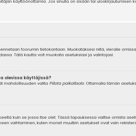
äpitäjän käyttöönottamia. Jos sinulla on sisään tai uloskirjautumis
tallennetaan foorumin tietokantaan. Muokataksesi niitä, vieraile omissa
dassa. Tätä kautta voit muokata asetuksiasi ja valintojasi.
a olevissa käyttäjissä?
dät mahdollisuuden valita
Piilota paikallaolo
. Ottamalla tämän asetuksen
keeltä kuin se jossa itse olet. Tässä tapauksessa valitse omista aset
en vaihtaminen, kuten monet muutkin asetukset ovat vain rekisteröityn