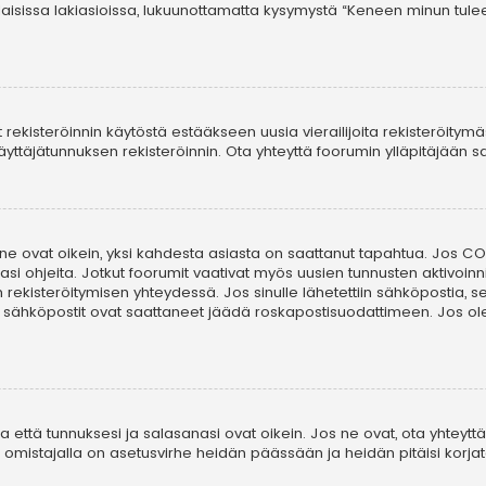
laisissa lakiasioissa, lukuunottamatta kysymystä “Keneen minun tule
t rekisteröinnin käytöstä estääkseen uusia vierailijoita rekisteröitym
i käyttäjätunnuksen rekisteröinnin. Ota yhteyttä foorumin ylläpitäjään
 ne ovat oikein, yksi kahdesta asiasta on saattanut tapahtua. Jos COP
asi ohjeita. Jotkut foorumit vaativat myös uusien tunnusten aktivoinni
in rekisteröitymisen yhteydessä. Jos sinulle lähetettiin sähköpostia, 
i sähköpostit ovat saattaneet jäädä roskapostisuodattimeen. Jos ole
että tunnuksesi ja salasanasi ovat oikein. Jos ne ovat, ota yhteyttä 
on omistajalla on asetusvirhe heidän päässään ja heidän pitäisi korjat