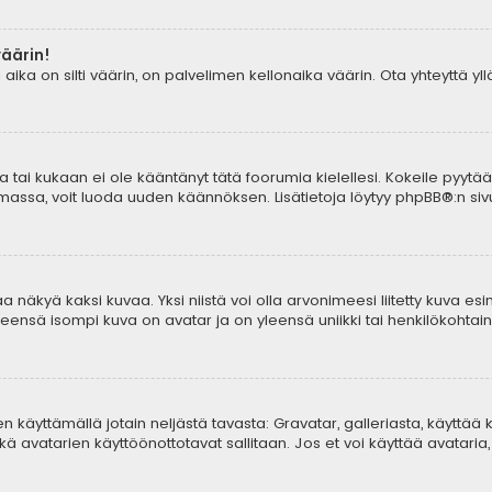
väärin!
aika on silti väärin, on palvelimen kellonaika väärin. Ota yhteyttä y
tia tai kukaan ei ole kääntänyt tätä foorumia kielellesi. Kokeile pyytä
lemassa, voit luoda uuden käännöksen. Lisätietoja löytyy
phpBB
®:n sivu
 näkyä kaksi kuvaa. Yksi niistä voi olla arvonimeesi liitetty kuva esi
yleensä isompi kuva on avatar ja on yleensä uniikki tai henkilökohtaine
aren käyttämällä jotain neljästä tavasta: Gravatar, galleriasta, käyttä
ä avatarien käyttöönottotavat sallitaan. Jos et voi käyttää avataria, 