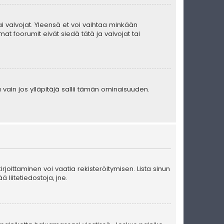
 tai valvojat. Yleensä et voi vaihtaa minkään
at foorumit eivät siedä tätä ja valvojat tai
 vain jos ylläpitäjä sallii tämän ominaisuuden.
kirjoittaminen voi vaatia rekisteröitymisen. Lista sinun
ä liitetiedostoja, jne.