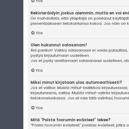
Ylös
Rekisteröidyin joskus aiemmin, mutta en voi en
On mahdollista, että ylläpitäjä on poistanut käyttäjät
pienentääkseen tietokantansa kokoa. Jos näin on käyn
Ylös
Olen hukannut salasanani!
Älä panikoi! Vaikka salasanaasi ei voida palauttaa, 
pystyä kirjautumaan uudelleen.
Jos et pysty asettamaan salasanaasi uudelleen, ota 
Ylös
Miksi minut kirjataan ulos automaattisesti?
Jos et valitse
Muista minut
-laatikkoa kirjautuessasi
kirjautuneena, valitse
Muista minut
-valinta kirjautue
tietokoneluokassa. Jos et näe tätä valintaa, foorum
Ylös
Mitä “Poista foorumin evästeet” tekee?
“Poista foorumin evästeet” poistaa evästeet, jotka ov