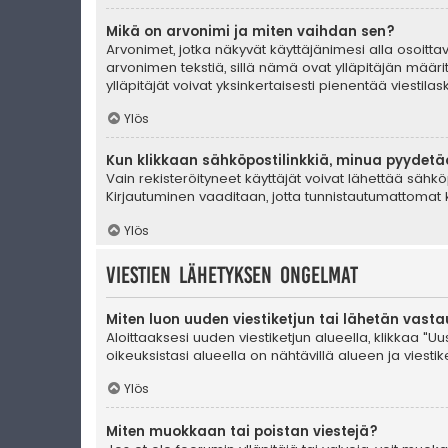
Mikä on arvonimi ja miten vaihdan sen?
Arvonimet, jotka näkyvät käyttäjänimesi alla osoittava
arvonimen tekstiä, sillä nämä ovat ylläpitäjän määrit
ylläpitäjät voivat yksinkertaisesti pienentää viestilask
Ylös
Kun klikkaan sähköpostilinkkiä, minua pyydet
Vain rekisteröityneet käyttäjät voivat lähettää sähkö
Kirjautuminen vaaditaan, jotta tunnistautumattomat k
Ylös
Viestien lähetyksen ongelmat
Miten luon uuden viestiketjun tai lähetän vast
Aloittaaksesi uuden viestiketjun alueella, klikkaa "Uus
oikeuksistasi alueella on nähtävillä alueen ja viestiket
Ylös
Miten muokkaan tai poistan viestejä?