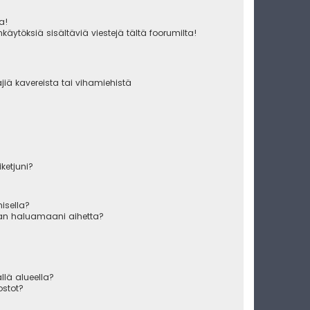
ua!
käytöksiä sisältäviä viestejä tältä foorumilta!
äjiä kavereista tai vihamiehistä
iketjuni?
misella?
raan haluamaani aihetta?
ällä alueella?
ostot?