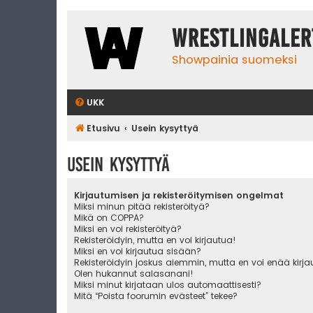
WrestlingAler
Showpainia suomeksi
UKK
Etusivu
Usein kysyttyä
Usein kysyttyä
Kirjautumisen ja rekisteröitymisen ongelmat
Miksi minun pitää rekisteröityä?
Mikä on COPPA?
Miksi en voi rekisteröityä?
Rekisteröidyin, mutta en voi kirjautua!
Miksi en voi kirjautua sisään?
Rekisteröidyin joskus aiemmin, mutta en voi enää kirj
Olen hukannut salasanani!
Miksi minut kirjataan ulos automaattisesti?
Mitä “Poista foorumin evästeet” tekee?