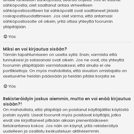
sähköpostia, olet saattanut antaa virheellisen
sähköpostiosoitteen tai sähköpostit ovat saattaneet jäädä
roskapostisuodattimeen. Jos olet varma, että antamasi
sähköpostiosoite oli oikein, yritä ottaa yhteyttä foorumin
ylläpitäjään.
Ylös
Miksi en voi kirjautua sisään?
Tämän tapahtumiseen on useita syitä. Ensin, varmista että
tunnuksesi ja salasanasi ovat oikein. Jos ne ovat, ota yhteyttä
foorumin ylläpitäjään varmistaaksesi, että sinulla ei ole
porttikieltoja. On myös mahdollista, että sivuston omistajalla on
asetusvirhe heidän päässään ja heidän pitäisi korjata se.
Ylös
Rekisteröidyin joskus aiemmin, mutta en voi enää kirjautua
sisään?!
On mahdollista, että ylläpitäjä on poistanut käyttäjätilisi käytöstä
jostain syystä. Useat foorumit myös poistavat käyttäjiä, jotka
eivät ole kirjoittaneet pitkään aikaan pienentääkseen
tietokantansa kokoa. Jos näin on käynyt, yritä rekisteröityä
uudelleen ja osallistu keskusteluun aktiivisemmin.