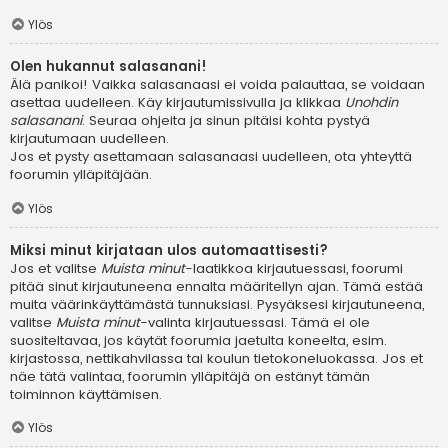
Ylös
Olen hukannut salasanani!
Älä panikoi! Vaikka salasanaasi ei voida palauttaa, se voidaan
asettaa uudelleen. Käy kirjautumissivulla ja klikkaa
Unohdin
salasanani
. Seuraa ohjeita ja sinun pitäisi kohta pystyä
kirjautumaan uudelleen.
Jos et pysty asettamaan salasanaasi uudelleen, ota yhteyttä
foorumin ylläpitäjään.
Ylös
Miksi minut kirjataan ulos automaattisesti?
Jos et valitse
Muista minut
-laatikkoa kirjautuessasi, foorumi
pitää sinut kirjautuneena ennalta määritellyn ajan. Tämä estää
muita väärinkäyttämästä tunnuksiasi. Pysyäksesi kirjautuneena,
valitse
Muista minut
-valinta kirjautuessasi. Tämä ei ole
suositeltavaa, jos käytät foorumia jaetulta koneelta, esim.
kirjastossa, nettikahvilassa tai koulun tietokoneluokassa. Jos et
näe tätä valintaa, foorumin ylläpitäjä on estänyt tämän
toiminnon käyttämisen.
Ylös