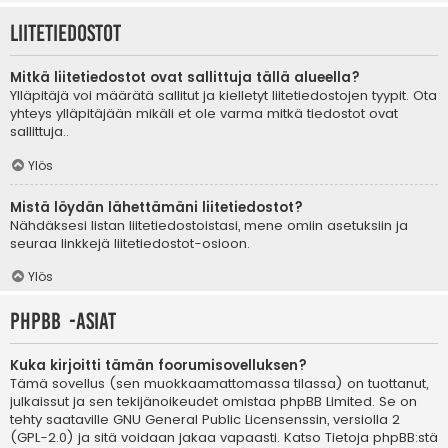
Liitetiedostot
Mitkä liitetiedostot ovat sallittuja tällä alueella?
Ylläpitäjä voi määrätä sallitut ja kielletyt liitetiedostojen tyypit. Ota
yhteys ylläpitäjään mikäli et ole varma mitkä tiedostot ovat
sallittuja..
Ylös
Mistä löydän lähettämäni liitetiedostot?
Nähdäksesi listan liitetiedostoistasi, mene omiin asetuksiin ja
seuraa linkkejä liitetiedostot-osioon.
Ylös
phpBB -asiat
Kuka kirjoitti tämän foorumisovelluksen?
Tämä sovellus (sen muokkaamattomassa tilassa) on tuottanut,
julkaissut ja sen tekijänoikeudet omistaa
phpBB Limited
. Se on
tehty saataville GNU General Public Licensenssin, versiolla 2
(GPL-2.0) ja sitä voidaan jakaa vapaasti. Katso
Tietoja phpBB:stä