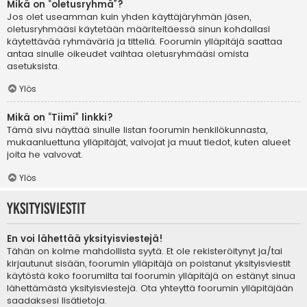
Mikä on “oletusryhmä”?
Jos olet useamman kuin yhden käyttäjäryhmän jäsen,
oletusryhmääsi käytetään määriteltäessä sinun kohdallasi
käytettävää ryhmäväriä ja titteliä. Foorumin ylläpitäjä saattaa
antaa sinulle oikeudet vaihtaa oletusryhmääsi omista
asetuksista.
Ylös
Mikä on “Tiimi” linkki?
Tämä sivu näyttää sinulle listan foorumin henkilökunnasta,
mukaanluettuna ylläpitäjät, valvojat ja muut tiedot, kuten alueet
joita he valvovat.
Ylös
Yksityisviestit
En voi lähettää yksityisviestejä!
Tähän on kolme mahdollista syytä. Et ole rekisteröitynyt ja/tai
kirjautunut sisään, foorumin ylläpitäjä on poistanut yksityisviestit
käytöstä koko foorumilta tai foorumin ylläpitäjä on estänyt sinua
lähettämästä yksityisviestejä. Ota yhteyttä foorumin ylläpitäjään
saadaksesi lisätietoja.