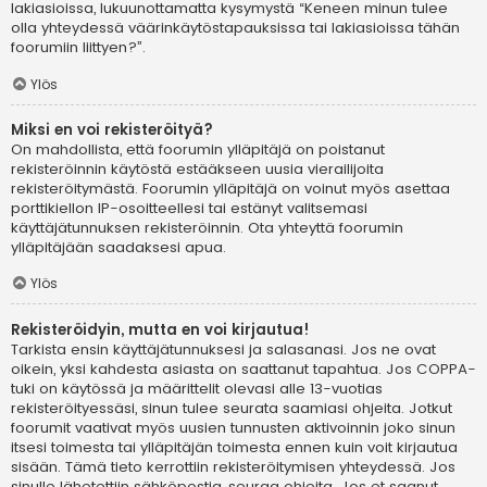
lakiasioissa, lukuunottamatta kysymystä “Keneen minun tulee
olla yhteydessä väärinkäytöstapauksissa tai lakiasioissa tähän
foorumiin liittyen?”.
Ylös
Miksi en voi rekisteröityä?
On mahdollista, että foorumin ylläpitäjä on poistanut
rekisteröinnin käytöstä estääkseen uusia vierailijoita
rekisteröitymästä. Foorumin ylläpitäjä on voinut myös asettaa
porttikiellon IP-osoitteellesi tai estänyt valitsemasi
käyttäjätunnuksen rekisteröinnin. Ota yhteyttä foorumin
ylläpitäjään saadaksesi apua.
Ylös
Rekisteröidyin, mutta en voi kirjautua!
Tarkista ensin käyttäjätunnuksesi ja salasanasi. Jos ne ovat
oikein, yksi kahdesta asiasta on saattanut tapahtua. Jos COPPA-
tuki on käytössä ja määrittelit olevasi alle 13-vuotias
rekisteröityessäsi, sinun tulee seurata saamiasi ohjeita. Jotkut
foorumit vaativat myös uusien tunnusten aktivoinnin joko sinun
itsesi toimesta tai ylläpitäjän toimesta ennen kuin voit kirjautua
sisään. Tämä tieto kerrottiin rekisteröitymisen yhteydessä. Jos
sinulle lähetettiin sähköpostia, seuraa ohjeita. Jos et saanut