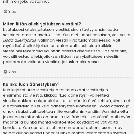
niihin on joku vastannut.
Ylös
Miten liitän allekirjoituksen viestiini?
Lisätäksesi allekirjoituksen viestiisi, sinun täytyy ensin luoda
sellainen omissa asetuksissa. Kun olet luonut sellaisen, voit valita
Lisää allekirjoitus
-valinnan viestin kirjoituslomakkeessa. Voit
myös lisätä allekirjoituksen automaattisesti aina kaikkiin
viesteihisi tekemällä valinnan omissa asetuksissa. Jos teet niin,
voit silti estää allekirjoituksen liittämisen yksittäiseen viestiin
poistamalla valinnan viestinkirjoituslomakkeessa.
Ylös
Kuinka luon äänestyksen?
Kun kirjoitat uuta viestiketjua tai muokkaat viestiketjun
ensimmäistä viestiä, klikkaa "Luo äänestys"-välilehteä
viestilomakkeen alapuolella. Jos et näe tätä välilehteä, sinulla ei
ole tarvittavia oikeuksia äänestysten luomiseen. Syötä otsikko ja
ainakin kaksi vaihtoehtoa niille varattuihin kenttiin. Varmista että
jokainen vaihtoehto on omalla rivillään tekstikentässä. Voit myös
määritellä kuinka monta vaihtoehtoa käyttäjät voivat valita
kohdasta You can also set the number of options users may
select during voting under “Kuinka monta vaihtoehtoa käyttäjä