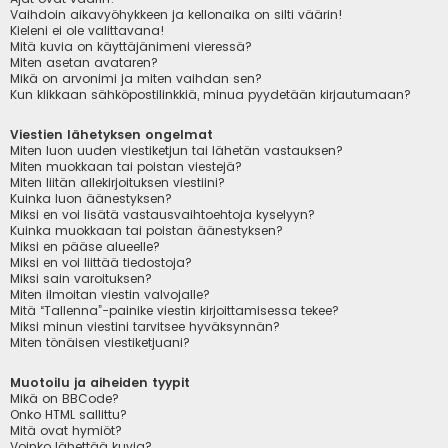
Vaihdoin aikavyöhykkeen ja kellonaika on silti väärin!
Kieleni ei ole valittavana!
Mitä kuvia on käyttäjänimeni vieressä?
Miten asetan avataren?
Mikä on arvonimi ja miten vaihdan sen?
Kun klikkaan sähköpostilinkkiä, minua pyydetään kirjautumaan?
Viestien lähetyksen ongelmat
Miten luon uuden viestiketjun tai lähetän vastauksen?
Miten muokkaan tai poistan viestejä?
Miten liitän allekirjoituksen viestiini?
Kuinka luon äänestyksen?
Miksi en voi lisätä vastausvaihtoehtoja kyselyyn?
Kuinka muokkaan tai poistan äänestyksen?
Miksi en pääse alueelle?
Miksi en voi liittää tiedostoja?
Miksi sain varoituksen?
Miten ilmoitan viestin valvojalle?
Mitä “Tallenna”-painike viestin kirjoittamisessa tekee?
Miksi minun viestini tarvitsee hyväksynnän?
Miten tönäisen viestiketjuani?
Muotoilu ja aiheiden tyypit
Mikä on BBCode?
Onko HTML sallittu?
Mitä ovat hymiöt?
Voinko lähettää kuvia?