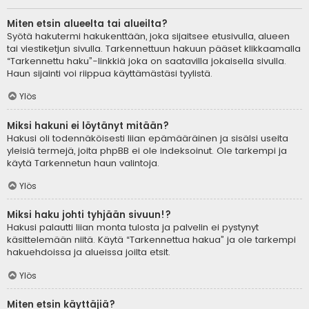
Miten etsin alueelta tai alueilta?
Syötä hakutermi hakukenttään, joka sijaitsee etusivulla, alueen
tai viestiketjun sivulla. Tarkennettuun hakuun pääset klikkaamalla
“Tarkennettu haku”-linkkiä joka on saatavilla jokaisella sivulla.
Haun sijainti voi riippua käyttämästäsi tyylistä.
Ylös
Miksi hakuni ei löytänyt mitään?
Hakusi oli todennäköisesti liian epämääräinen ja sisälsi useita
yleisiä termejä, joita phpBB ei ole indeksoinut. Ole tarkempi ja
käytä Tarkennetun haun valintoja.
Ylös
Miksi haku johti tyhjään sivuun!?
Hakusi palautti liian monta tulosta ja palvelin ei pystynyt
käsittelemään niitä. Käytä “Tarkennettua hakua” ja ole tarkempi
hakuehdoissa ja alueissa joilta etsit.
Ylös
Miten etsin käyttäjiä?