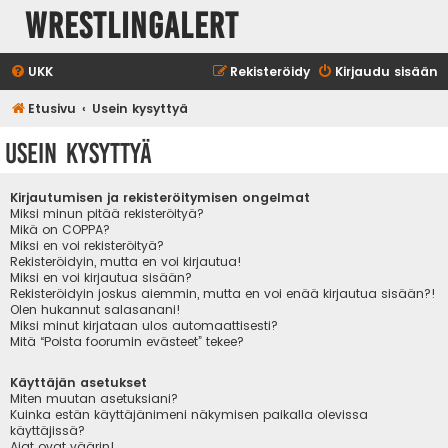
WrestlingAlert
UKK
Rekisteröidy
Kirjaudu sisään
Etusivu
Usein kysyttyä
Usein kysyttyä
Kirjautumisen ja rekisteröitymisen ongelmat
Miksi minun pitää rekisteröityä?
Mikä on COPPA?
Miksi en voi rekisteröityä?
Rekisteröidyin, mutta en voi kirjautua!
Miksi en voi kirjautua sisään?
Rekisteröidyin joskus aiemmin, mutta en voi enää kirjautua sisään?!
Olen hukannut salasanani!
Miksi minut kirjataan ulos automaattisesti?
Mitä “Poista foorumin evästeet” tekee?
Käyttäjän asetukset
Miten muutan asetuksiani?
Kuinka estän käyttäjänimeni näkymisen paikalla olevissa
käyttäjissä?
Ajat ovat väärin!