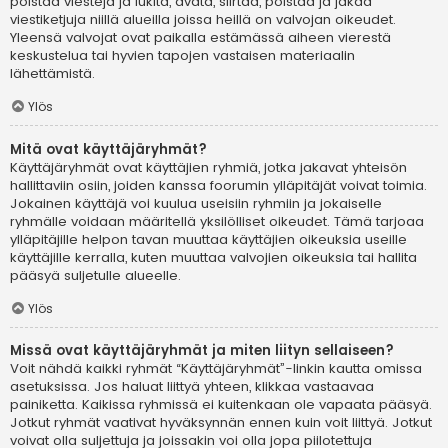
poistaa viestejä ja lukita, avata, siirtää, poistaa ja jakaa
viestiketjuja niillä alueilla joissa heillä on valvojan oikeudet.
Yleensä valvojat ovat paikalla estämässä aiheen vierestä
keskustelua tai hyvien tapojen vastaisen materiaalin
lähettämistä.
Ylös
Mitä ovat käyttäjäryhmät?
Käyttäjäryhmät ovat käyttäjien ryhmiä, jotka jakavat yhteisön
hallittaviin osiin, joiden kanssa foorumin ylläpitäjät voivat toimia.
Jokainen käyttäjä voi kuulua useisiin ryhmiin ja jokaiselle
ryhmälle voidaan määritellä yksilölliset oikeudet. Tämä tarjoaa
ylläpitäjille helpon tavan muuttaa käyttäjien oikeuksia useille
käyttäjille kerralla, kuten muuttaa valvojien oikeuksia tai hallita
pääsyä suljetulle alueelle.
Ylös
Missä ovat käyttäjäryhmät ja miten liityn sellaiseen?
Voit nähdä kaikki ryhmät “Käyttäjäryhmät”-linkin kautta omissa
asetuksissa. Jos haluat liittyä yhteen, klikkaa vastaavaa
painiketta. Kaikissa ryhmissä ei kuitenkaan ole vapaata pääsyä.
Jotkut ryhmät vaativat hyväksynnän ennen kuin voit liittyä. Jotkut
voivat olla suljettuja ja joissakin voi olla jopa piilotettuja