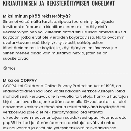
Kirjautumisen ja rekisteröitymisen ongelmat
Miksi minun pitää rekisteröityä?
Sinun ei välttämättä tarvitse, riippuu foorumin ylläpitäjästä,
tarvitaanko foorumilla kirjoittamiseen rekisteröitymistä.
Rekisteröityminen voi kuitenkin antaa sinulle lisää ominaisuuksia
käyttöön, jotka eivät ole vieraiden käytettävissä. Näitä ovat mm.
avatar-kuvan määrittely, yksityisviestit, sähköpostien
lähettäminen muille käyttäjille, käyttäjäryhmien jäsenyys jne.
Siihen menee aikaa vain muutamia hetkiä, joten se on
suositeltavaa.
Ylös
Mikä on COPPA?
COPPA, tai Children’s Online Privacy Protection Act of 1998, on
yhdysvaltalainen laki, joka vaatii kaikkien verkkosivustojen, jotka
mahdollisesti keräävät alle 13-vuotiailta tietoja, hankkia huoltajan
kirjallisen luvan tietojen keräämiseen alle 13-vuotiaalta. Jos olet
epävarma koskeeko tämä sinua rekisteröityvänä käyttäjänä tai
verkkosivua jolle olet rekisteröitymässä, ota yhteyttä
oikeudelliseen neuvonantajaan saadaksesi apua. Huomaa, että
phpBB Limited ja tämän foorumin omistajat eivät voi antaa
lakineuvontaa ja eivät ole yhteyshenkilöitä minkäänlaisissa