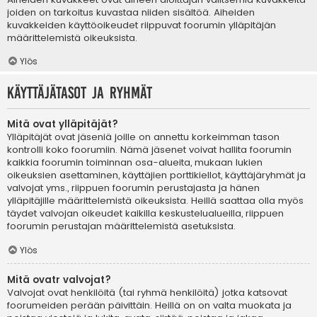
joiden on tarkoitus kuvastaa niiden sisältöä. Aiheiden
kuvakkeiden käyttöoikeudet riippuvat foorumin ylläpitäjän
määrittelemistä oikeuksista.
Ylös
Käyttäjätasot ja ryhmät
Mitä ovat ylläpitäjät?
Ylläpitäjät ovat jäseniä joille on annettu korkeimman tason
kontrolli koko foorumiin. Nämä jäsenet voivat hallita foorumin
kaikkia foorumin toiminnan osa-alueita, mukaan lukien
oikeuksien asettaminen, käyttäjien porttikiellot, käyttäjäryhmät ja
valvojat yms., riippuen foorumin perustajasta ja hänen
ylläpitäjille määrittelemistä oikeuksista. Heillä saattaa olla myös
täydet valvojan oikeudet kaikilla keskustelualueilla, riippuen
foorumin perustajan määrittelemistä asetuksista.
Ylös
Mitä ovatr valvojat?
Valvojat ovat henkilöitä (tai ryhmä henkilöitä) jotka katsovat
foorumeiden perään päivittäin. Heillä on on valta muokata ja