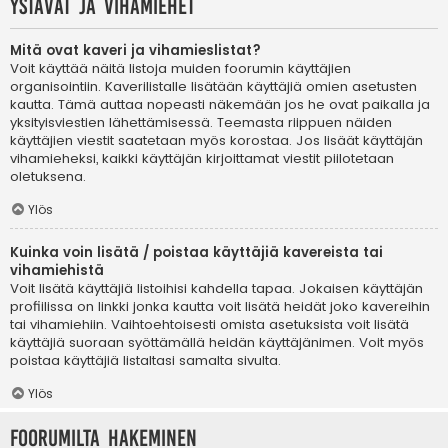
Ystävät ja vihamiehet
Mitä ovat kaveri ja vihamieslistat?
Voit käyttää näitä listoja muiden foorumin käyttäjien
organisointiin. Kaverilistalle lisätään käyttäjiä omien asetusten
kautta. Tämä auttaa nopeasti näkemään jos he ovat paikalla ja
yksityisviestien lähettämisessä. Teemasta riippuen näiden
käyttäjien viestit saatetaan myös korostaa. Jos lisäät käyttäjän
vihamieheksi, kaikki käyttäjän kirjoittamat viestit piilotetaan
oletuksena.
Ylös
Kuinka voin lisätä / poistaa käyttäjiä kavereista tai
vihamiehistä
Voit lisätä käyttäjiä listoihisi kahdella tapaa. Jokaisen käyttäjän
profiilissa on linkki jonka kautta voit lisätä heidät joko kavereihin
tai vihamiehiin. Vaihtoehtoisesti omista asetuksista voit lisätä
käyttäjiä suoraan syöttämällä heidän käyttäjänimen. Voit myös
poistaa käyttäjiä listaltasi samalta sivulta.
Ylös
Foorumilta hakeminen