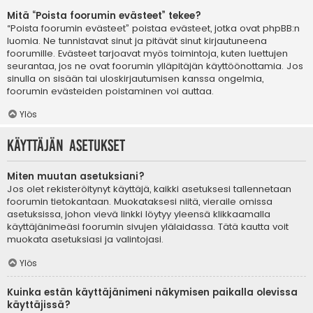
Mitä “Poista foorumin evästeet” tekee?
“Poista foorumin evästeet” poistaa evästeet, jotka ovat phpBB:n
luomia. Ne tunnistavat sinut ja pitävät sinut kirjautuneena
foorumille. Evästeet tarjoavat myös toimintoja, kuten luettujen
seurantaa, jos ne ovat foorumin ylläpitäjän käyttöönottamia. Jos
sinulla on sisään tai uloskirjautumisen kanssa ongelmia,
foorumin evästeiden poistaminen voi auttaa.
Ylös
Käyttäjän asetukset
Miten muutan asetuksiani?
Jos olet rekisteröitynyt käyttäjä, kaikki asetuksesi tallennetaan
foorumin tietokantaan. Muokataksesi niitä, vieraile omissa
asetuksissa, johon vievä linkki löytyy yleensä klikkaamalla
käyttäjänimeäsi foorumin sivujen ylälaidassa. Tätä kautta voit
muokata asetuksiasi ja valintojasi.
Ylös
Kuinka estän käyttäjänimeni näkymisen paikalla olevissa
käyttäjissä?