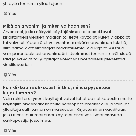
yhteyttä foorumin ylläpitäjään.
Ylös
Mikä on arvonimi ja miten vaihdan sen?
Arvonimet, jotka näkyvät käyttäjänimesi alla osoittavat
kirjoittamiesi viestien määrän tai tietyt käyttäjät, kuten ylläpitäjät
tai valvojat. Yleensä et voi vaihtaa minkään arvonimen tekstiä,
sillä nämä ovat ylläpitäjän määrittelemiä. Älä kirjoita viestejä
vain parantaaksesi arvonimeäsi. Useimmat foorumit eivät siedä
tätä ja valvojat tai ylläpitäjät voivat yksinkertaisesti pienentää
viestilaskuriasi.
Ylös
Kun klikkaan sähköpostilinkkiä, minua pyydetään
kirjautumaan?
Vain rekisteröityneet käyttäjät voivat lähettää sähköpostia muille
käyttäjille sisäänrakennetulla sähköpostilomakkeella ja vain jos
ylläpitäjä sallii tämän ominaisuuden. Kirjautuminen vaaditaan,
jotta tunnistautumattomat käyttäjät eivät voisi väärinkäyttää
sähköpostijärjestelmää.
Ylös