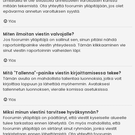
Limitedillä ei ole sivustolla annettavien varoitusten kanssa
mitään tekemistä. Ota yhteyttä foorumin ylläpitäjään, jos olet
epävarma annetun varoituksen syystä.
Ylös
Miten ilmoitan viestin valvojalle?
Jos foorumin ylläpitäjä on sallinut sen, sinun pitäisi nähdä
raportointipainike viestin yhteydessä. Tämän klikkaaminen vie
sinut viestin raportoinnin vaiheiden läpi.
Ylös
Mitä “Tallenna”-painike viestin kirjoittamisessa tekee?
Tämän avulla on mahdollista tallentaa luonnoksia, jotka voit
kirjoittaa loppuun ja lähettää myöhemmin. Avataksesi
tallennetun luonnoksen, vieraile komissa asetuksissa.
Ylös
Miksi minun viestini tarvitsee hyväksynnän?
Foorumin ylläpitäjä on päättänyt, että viestit kyseiselle alueelle
tulee tarkastaa ennen lähetystä. On myös mahdollista, että
foorumin ylläpitäjä on siirtänyt sinut ryhmään, jonka viestit
tarkistetaan ennen lähettämistä. Ota yhteyttä foorumin