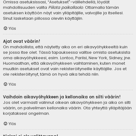
Omissa asetuksissasi, “Asetukset”-välilehdellä, löydät
mahdollisuuden valita
Piilota paikallaolo
. Ottamalla tämän
asetuksen käyttöön näyt vain ylläpitäjille, valvojille ja itsellesi.
Sinut lasketaan piilossa oleviin käyttäjiin.
Ylös
Ajat ovat väärin!
On mahdollista, että näytetty aika on eri aikavyöhykkeeltä kuin
se jossa itse olet. Tässä tapauksessa valitse omista asetuksista
oma aikavyöhykkeesi, esim. Lontoo, Pariisi, New York, Sidney, jne.
Huomaathan, että aikavyöhykkeen vaihtaminen, kuten monet
muutkin asetukset ovat vain rekisteröityneille käyttäjille. Jos et
ole rekisteröitynyt, tämä on hyvä aika tehdä niin.
Ylös
Vaihdoin aikavyöhykkeen ja kellonaika on silti väärin!
Jos olet varmasti valinnut oikean aikavyöhykkeen ja aika on silti
väärin, on palvelimen kellonaika väärin. Ota yhteyttä ylläpitäjään
korjataksesi ongelman.
Ylös