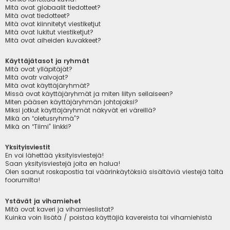
Mitä ovat globaalit tiedotteet?
Mitä ovat tiedotteet?
Mitä ovat kiinnitetyt viestiketjut
Mitä ovat lukitut viestiketjut?
Mitä ovat aiheiden kuvakkeet?
Käyttäjätasot ja ryhmät
Mitä ovat ylläpitäjät?
Mitä ovatr valvojat?
Mitä ovat käyttäjäryhmät?
Missä ovat käyttäjäryhmät ja miten liityn sellaiseen?
Miten pääsen käyttäjäryhmän johtajaksi?
Miksi jotkut käyttäjäryhmät näkyvät eri väreillä?
Mikä on “oletusryhmä”?
Mikä on “Tiimi” linkki?
Yksityisviestit
En voi lähettää yksityisviestejä!
Saan yksityisviestejä joita en halua!
Olen saanut roskapostia tai väärinkäytöksiä sisältäviä viestejä tältä
foorumilta!
Ystävät ja vihamiehet
Mitä ovat kaveri ja vihamieslistat?
Kuinka voin lisätä / poistaa käyttäjiä kavereista tai vihamiehistä