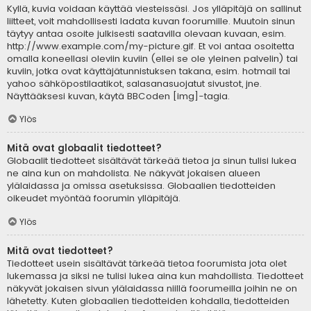
Kyllä, kuvia voidaan käyttää viesteissäsi. Jos ylläpitäjä on sallinut
liitteet, voit mahdollisesti ladata kuvan foorumille. Muutoin sinun
täytyy antaa osoite julkisesti saatavilla olevaan kuvaan, esim.
http://www.example.com/my-picture.gif. Et voi antaa osoitetta
omalla koneellasi oleviin kuviin (ellei se ole yleinen palvelin) tai
kuviin, jotka ovat käyttäjätunnistuksen takana, esim. hotmail tai
yahoo sähköpostilaatikot, salasanasuojatut sivustot, jne.
Näyttääksesi kuvan, käytä BBCoden [img]-tagia.
Ylös
Mitä ovat globaalit tiedotteet?
Globaalit tiedotteet sisältävät tärkeää tietoa ja sinun tulisi lukea
ne aina kun on mahdolista. Ne näkyvät jokaisen alueen
ylälaidassa ja omissa asetuksissa. Globaalien tiedotteiden
oikeudet myöntää foorumin ylläpitäjä.
Ylös
Mitä ovat tiedotteet?
Tiedotteet usein sisältävät tärkeää tietoa foorumista jota olet
lukemassa ja siksi ne tulisi lukea aina kun mahdollista. Tiedotteet
näkyvät jokaisen sivun ylälaidassa niillä foorumeilla joihin ne on
lähetetty. Kuten globaalien tiedotteiden kohdalla, tiedotteiden