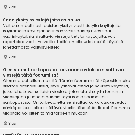
Ylös
Saan yksityisviestejä joita en halua!
Voit automaattisesti poistaa yksityisviestit tietyltä käyttäjältä
käyttämällä käyttäjänhallinnan viestisääntöjä. Jos saat
väärinkäytöksiä sisältäviä viestejä tietyltä käyttäjältä, voit
raportoida viestit valvojille. Heillä on oikeudet estää käyttäjiä
lähettämästä yksityisviestejä.
Ylös
Olen saanut roskapostia tai väärinkäytöksiä sisältäviä
viestejä tältä foorumilta!
Olemme pahoillamme siitä. Tämän foorumin sähköpostilomake
sisältää ominaisuuksia, jotka yrittävät estää ja seurata käyttäjiä,
jotka lähettävät sellaisia viestejä, joten ota yhteyttä foorumin
ylläpitäjään ja lähetä hänelle täysi kopio saamastasi
sähköpostista. On tärkeää, että se sisältää kaikki otsaketiedot
sähköpostista, jotka sisältävät viestin lähettäjän tiedot. Foorumin
ylläpitäjä voi sitten toimia tarpeen mukaan.
Ylös