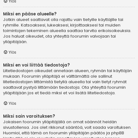
Ylös
Miksi en pääse alueelle?
Jotkin alueet saattavat olla rajattu vain tietyille käyttäjille tai
ryhmille. Katsoaksesi, lukeaksesi, kirjoittaaksesi tai muiden
toimintojen tekeminen alueella saattaa tarvita erikoisoikeuksia.
Jos haluat oikeudet, ota yhteyttä foorumin valvojaan tai
ylläpitäjään.
Ylös
Miksi en voi liittää tiedostoja?
Liitetiedostojen oikeudet annetaan alueen, ryhmän tai käyttäjän
mukaan. Foorumin ylläpitäjä ei välttämättä ole sallinut
liitetiedostojen liittämistä tietyllä alueella tai vain tietyt ryhmät
saattavat pystyä liittämään tiedostoja. Ota yhteyttä foorumin
ylläpitäjään jos et tiedä miksi et voi lisätä liitetiedostoja.
Ylös
Miksi sain varoituksen?
Jokaisen foorumin ylläpitäjällä on omat säännöt heidän
sivustollensa. Jos olet rikkonut sääntöä, voit saada varoituksen.
Huomioi, että tämä on foorumin ylläpitäjän päätös ja phpBB