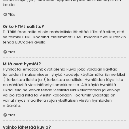
kautta.
Ylös
Onko HTML sallittu?
Ei. Tällä foorumilla ei ole mahdollista lähettää HTML:ää siten, että
se toimisi HTML-koodina. Yleisimmät HTML-muotoilut voi kuitenkin
tehdä BBCoden avulla.
Ylös
Mitä ovat hymiöt?
Hymiöt tai emoticonit ovat pieniä kuvia joita voidaan käyttää
tunteiden ilmaisemiseen lyhyitä koodeja käyttämällä. Esimerkiksi
:) tarkoittaa iloista ja :( tarkoittaa surullista. Hymiöiden täysi lista
on nähtävillä viestinlähetyslomakkeessa. Älä käytä hymiöitä
liikaa, sillä ne voivat tehdä viestistä lukukelvottoman ja valvoja
voi poistaa niitä tai viestin kokonaan. Foorumin ylläpitäjä on
voinut myös määritellä rajan yksittäisen viestin hymiöiden
määrälle.
Ylös
Voinko lähettää kuvia?