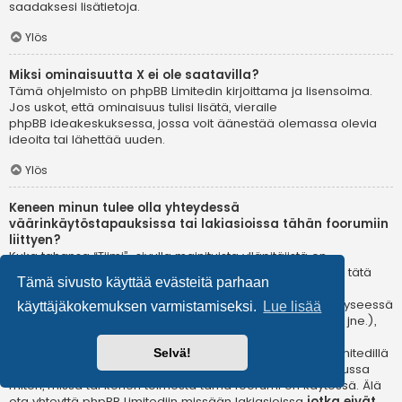
saadaksesi lisätietoja.
Ylös
Miksi ominaisuutta X ei ole saatavilla?
Tämä ohjelmisto on phpBB Limitedin kirjoittama ja lisensoima.
Jos uskot, että ominaisuus tulisi lisätä, vieraile
phpBB ideakeskuksessa
, jossa voit äänestää olemassa olevia
ideoita tai lähettää uuden.
Ylös
Keneen minun tulee olla yhteydessä
väärinkäytöstapauksissa tai lakiasioissa tähän foorumiin
liittyen?
Kuka tahansa “Tiimi”-sivulla mainituista ylläpitäjistä on
todennäköisesti sopiva yhteyshenkilö valituksillesi. Jos et tätä
Tämä sivusto käyttää evästeitä parhaan
kautta saa vastausta, sinun kannattaa ottaa yhteyttä
verkkotunnuksen omistajaan (tee
whois-kysely
) tai jos kyseessä
käyttäjäkokemuksen varmistamiseksi.
Lue lisää
on ilmaispalvelussa oleva (esim. Yahoo!, free.fr, f2s.com, jne.),
ota yhteyttä ylläpitoon tai väärinkäytöksistä vastaavaan
osastoon kyseisessä palvelussa. Huomaa, että phpBB Limitedillä
Selvä!
ei ole lainkaan toimivaltaa
ja sitä ei voida pitää vastuussa
miten, missä tai kenen toimesta tämä foorumi on käytössä. Älä
ota yhteyttä phpBB Limitediin missään lakiasioissa
jotka eivät