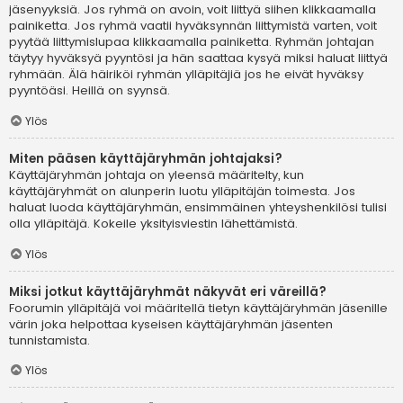
jäsenyyksiä. Jos ryhmä on avoin, voit liittyä siihen klikkaamalla
painiketta. Jos ryhmä vaatii hyväksynnän liittymistä varten, voit
pyytää liittymislupaa klikkaamalla painiketta. Ryhmän johtajan
täytyy hyväksyä pyyntösi ja hän saattaa kysyä miksi haluat liittyä
ryhmään. Älä häiriköi ryhmän ylläpitäjiä jos he eivät hyväksy
pyyntöäsi. Heillä on syynsä.
Ylös
Miten pääsen käyttäjäryhmän johtajaksi?
Käyttäjäryhmän johtaja on yleensä määritelty, kun
käyttäjäryhmät on alunperin luotu ylläpitäjän toimesta. Jos
haluat luoda käyttäjäryhmän, ensimmäinen yhteyshenkilösi tulisi
olla ylläpitäjä. Kokeile yksityisviestin lähettämistä.
Ylös
Miksi jotkut käyttäjäryhmät näkyvät eri väreillä?
Foorumin ylläpitäjä voi määritellä tietyn käyttäjäryhmän jäsenille
värin joka helpottaa kyseisen käyttäjäryhmän jäsenten
tunnistamista.
Ylös