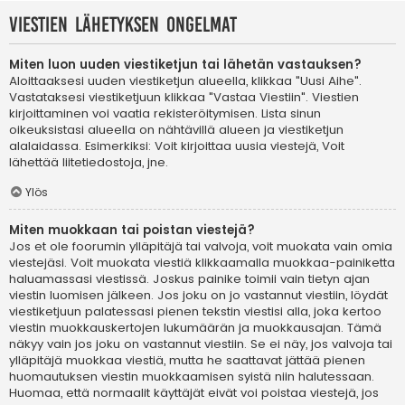
Viestien lähetyksen ongelmat
Miten luon uuden viestiketjun tai lähetän vastauksen?
Aloittaaksesi uuden viestiketjun alueella, klikkaa "Uusi Aihe".
Vastataksesi viestiketjuun klikkaa "Vastaa Viestiin". Viestien
kirjoittaminen voi vaatia rekisteröitymisen. Lista sinun
oikeuksistasi alueella on nähtävillä alueen ja viestiketjun
alalaidassa. Esimerkiksi: Voit kirjoittaa uusia viestejä, Voit
lähettää liitetiedostoja, jne.
Ylös
Miten muokkaan tai poistan viestejä?
Jos et ole foorumin ylläpitäjä tai valvoja, voit muokata vain omia
viestejäsi. Voit muokata viestiä klikkaamalla muokkaa-painiketta
haluamassasi viestissä. Joskus painike toimii vain tietyn ajan
viestin luomisen jälkeen. Jos joku on jo vastannut viestiin, löydät
viestiketjuun palatessasi pienen tekstin viestisi alla, joka kertoo
viestin muokkauskertojen lukumäärän ja muokkausajan. Tämä
näkyy vain jos joku on vastannut viestiin. Se ei näy, jos valvoja tai
ylläpitäjä muokkaa viestiä, mutta he saattavat jättää pienen
huomautuksen viestin muokkaamisen syistä niin halutessaan.
Huomaa, että normaalit käyttäjät eivät voi poistaa viestejä, jos