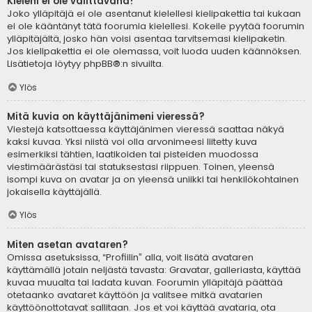
Kieleni ei ole valittavana!
Joko ylläpitäjä ei ole asentanut kielellesi kielipakettia tai kukaan
ei ole kääntänyt tätä foorumia kielellesi. Kokeile pyytää foorumin
ylläpitäjältä, josko hän voisi asentaa tarvitsemasi kielipaketin.
Jos kielipakettia ei ole olemassa, voit luoda uuden käännöksen.
Lisätietoja löytyy
phpBB
®:n sivuilta.
Ylös
Mitä kuvia on käyttäjänimeni vieressä?
Viestejä katsottaessa käyttäjänimen vieressä saattaa näkyä
kaksi kuvaa. Yksi niistä voi olla arvonimeesi liitetty kuva
esimerkiksi tähtien, laatikoiden tai pisteiden muodossa
viestimäärästäsi tai statuksestasi riippuen. Toinen, yleensä
isompi kuva on avatar ja on yleensä uniikki tai henkilökohtainen
jokaisella käyttäjällä.
Ylös
Miten asetan avataren?
Omissa asetuksissa, “Profiilin” alla, voit lisätä avataren
käyttämällä jotain neljästä tavasta: Gravatar, galleriasta, käyttää
kuvaa muualta tai ladata kuvan. Foorumin ylläpitäjä päättää
otetaanko avataret käyttöön ja valitsee mitkä avatarien
käyttöönottotavat sallitaan. Jos et voi käyttää avataria, ota