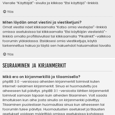
Vieraile “Käyttäjät”-sivulla ja klikkaa “Etsi käyttäjä”-linkkiä.
Ylös
Miten löydän omat viestini ja viestiketjuni?
Omat viestisi näet klikkaamalla “Katso omia viestejäsi”-linkkiä
omissa asetuksissa tai klikkaamalla “Etsi käyttäjän viesteistä”-
linkkiä omalla profiilisivullasi tai klikkaamalla “Pikalinkit”-valikkoa
foorumin ylälaidassa. Etsiäksesi omia viestiketjuja, käytä
tarkennettua hakua ja täytä sen hakuehdot haluamallasi tavalla.
Ylös
Seuraaminen ja kirjanmerkit
Mikä ero on kirjanmerkillä ja tilaamisella?
phpBB 3.0 -versiossa aiheiden kirjanmerkit toimivat kuten
internet-selaimen kirjanmerkit. Sinua ei huomautettu jos
aiheeseen tuli päivitys. phpBB 3.1 -versiosta lähtien kirjanmerkit
toimivat samaan tapaan kuin aiheiden tilaaminen. Voit saada
ilmoituksen kun aihe josta sinulla on kirjanmerkki päivittyy.
Tilaaminen puolestaan huomauttaa sinua kun aiheeseen tai
foorumiin tulee päivitys. Huomautusten asetukset ja tilausten
asetukset voidaan määrittää omissa asetuksissa kohdassa