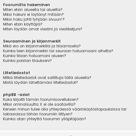
Foorumilta hakeminen
Miten etsin alueelta tai alueilta?
Miksi hakuni ei löytänyt mitään?
Miksi haku johti tyhjään sivuun!?
Miten etsin käyttäjiä?
Miten löydän omat viestini ja viestiketjuni?
Seuraaminen ja kirjanmerkit
Mikä ero on kirjanmerkillä ja tilaamisella?
Kuinka teen kirjanmerkin tai seuraan haluamaani aihetta?
Kuinka tilaan haluamani alueen?
Kuinka poistan tilaukseni?
Liitetiedostot
Mitkä liitetiedostot ovat sallittuja tällä alueella?
Mistä löydän lähettämäni liitetiedostot?
phpBB -asiat
Kuka kirjoitti tämän foorumisovelluksen?
Miksi ominaisuutta X ei ole saatavilla?
Keneen minun tulee olla yhteydessä väärinkäytöstapauksissa tai
lakiasioissa tähän foorumiin liittyen?
Kuinka otan yhteyttä foorumin ylläpitäjään?