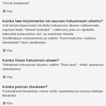
“Omat asetukset”.
Ylös
Kuinka teen kirjanmerkin tai seuraan haluamaani aihetta?
Voit tehdä kirjanmekin tai tilata haluamasi aiheen valitsemalla
sopivan linkin “Aiheen työkalut” -valikossa, joka on sijoitettu
kätevästi keskustelun ylä- ja alalaidan lähelle.
Viestiketjuun vastaaminen ja valinta “Huomauta kun vastaus
lähetetään” tilaa viestiketjun.
Ylös
Kuinka tilaan haluamani alueen?
Tilataksesi haluamasi alueen, valitse “Tilaa alue” -linkki, aluesivun
alalaidassa.
Ylös
Kuinka poistan tilaukseni?
Poistaaksesi tilauksiasi, mene omiin asetuksiisi ja seuraa linkkejä
tilauksiisi.
Ylös