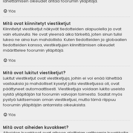
lähettämisen oikeudet antaa foorumin ylläpitäjä.
Ylös
Mitä ovat kiinnitetyt viestiketjut
Kiinnitetyt viestiketjut näkyvät tiedotteiden alapuolella ja ovat
vain etusivulla. Ne ovat yleensä aika tärkeitä, joten sinun tulisi
lukea ne aina kun mahdollista. Kuten tiedotteiden ja globaalien
tiedotteiden kanssa, viestiketjujen kiinnittämisen oikeudet
määrittelee foorumin ylläpitäjä.
Ylös
Mitä ovat lukitut viestiketjut?
Lukitut viestiketjut ovat viestiketjuja, joihin ei voi enää lähettää
vastauksia ja mahdolliset kyselyt joita viestiketjussa oli, ovat
päättyneet automaattisesti. Viestiketjuja voidaan lukita useista
syistä ylläpitäjän tai foorumin valvojan toimesta. Saatat myös
pystyä lukitsemaan oman viestiketjusi, mutta tämä riippuu
foorumin ylläpitäjän antamista oikeuksista.
Ylös
Mitä ovat aiheiden kuvakkeet?
Aiheiden kuvakkeet ovat aiheen aloittajan valitsemia kuvakkeita