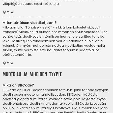
ylläpitäjään saadaksesi lisätietoja.
Ylös
Miten tönäisen viestiketjuani?
Klikkaamalla “Tönaise viestiä” -linkkiä, kun katselet sitä, voit
“tönäistä” viestiketjua alueen ensimmäisen sivun yläosaan. Jos
et näe tätä, viestiketjujen tönäiseminen ei ole sallittua tai aika
joka viestiketjujen tönäisemisen välillä vaaditaan ei ole vielä
kulunut. On myös mahdollista nostaa viestiketjua vastaamalla
siihen, mutta varmista että noudatat foorumin sääntöjä jos
päätät tehdä niin.
Ylös
Muotoilu ja aiheiden tyypit
Mikä on BBCode?
BBCode on HTML-kielen tapainen toteutus, joka tarjoaa tiettyjen
viestin osien muotoilumahdollisuuden. BBCoden käytöstä
päättää ylläpitäjä, mutta se voidaan ottaa pois käytöstä myös
viestikohtaisesti viestin kirjoituslomakkeella. BBCode itsessään
on HTML:n kaltainen, mutta tagit käyttävät < ja > merkkien sijaan
hakasulkuja [ ja ]. BBCoden oppaan löydät viestinlähetyssivun