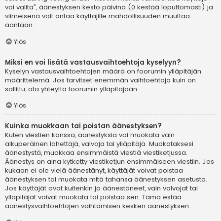
voi valita”, äänestyksen kesto päivinä (0 kestää loputtomasti) ja
viimeisenä voit antaa käyttäjille mahdollisuuden muuttaa
ääntään.
Ylös
Miksi en voi lisätä vastausvaihtoehtoja kyselyyn?
Kyselyn vastausvaihtoehtojen määrä on foorumin ylläpitäjän
määrittelemä. Jos tarvitset enemmän vaihtoehtoja kuin on
sallittu, ota yhteyttä foorumin ylläpitäjään.
Ylös
Kuinka muokkaan tai poistan äänestyksen?
Kuten viestien kanssa, äänestyksiä voi muokata vain
alkuperäinen lähettäjä, valvoja tai ylläpitäjä. Muokataksesi
äänestystä, muokkaa ensimmäistä viestiä viestiketjussa.
Äänestys on aina kytketty viestiketjun ensimmäiseen viestiin. Jos
kukaan ei ole vielä äänestänyt, käyttäjät voivat poistaa
äänestyksen tai muokata mitä tahansa äänestyksen asetusta.
Jos käyttäjät ovat kuitenkin jo äänestäneet, vain valvojat tai
ylläpitäjät voivat muokata tai poistaa sen. Tämä estää
äänestysvaihtoehtojen vaihtamisen kesken äänestyksen.