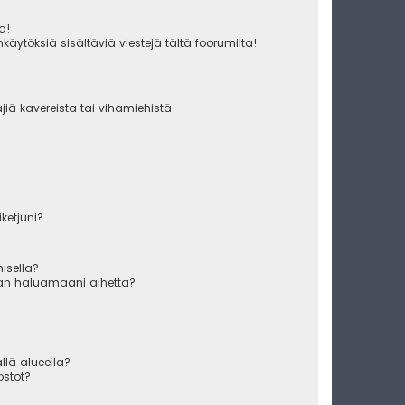
ua!
käytöksiä sisältäviä viestejä tältä foorumilta!
äjiä kavereista tai vihamiehistä
iketjuni?
misella?
raan haluamaani aihetta?
ällä alueella?
ostot?