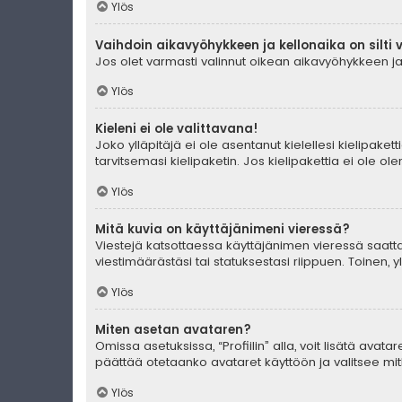
Ylös
Vaihdoin aikavyöhykkeen ja kellonaika on silti 
Jos olet varmasti valinnut oikean aikavyöhykkeen ja 
Ylös
Kieleni ei ole valittavana!
Joko ylläpitäjä ei ole asentanut kielellesi kielipaket
tarvitsemasi kielipaketin. Jos kielipakettia ei ole o
Ylös
Mitä kuvia on käyttäjänimeni vieressä?
Viestejä katsottaessa käyttäjänimen vieressä saattaa
viestimäärästäsi tai statuksestasi riippuen. Toinen, 
Ylös
Miten asetan avataren?
Omissa asetuksissa, “Profiilin” alla, voit lisätä avat
päättää otetaanko avataret käyttöön ja valitsee mitk
Ylös