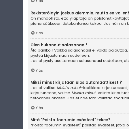
Ylös
Rekisteröidyin joskus aiemmin, mutta en voi en
On mahdollista, että ylläpitäjä on poistanut käyttäjät
pienentääkseen tietokantansa kokoa. Jos näin on käyn
Ylös
Olen hukannut salasanani!
Älä panikoi! Vaikka salasanaasi ei voida palauttaa, 
pystyä kirjautumaan uudelleen.
Jos et pysty asettamaan salasanaasi uudelleen, ota 
Ylös
Miksi minut kirjataan ulos automaattisesti?
Jos et valitse
Muista minut
-laatikkoa kirjautuessasi
kirjautuneena, valitse
Muista minut
-valinta kirjautue
tietokoneluokassa. Jos et näe tätä valintaa, foorum
Ylös
Mitä “Poista foorumin evästeet” tekee?
“Poista foorumin evästeet” poistaa evästeet, jotka ov