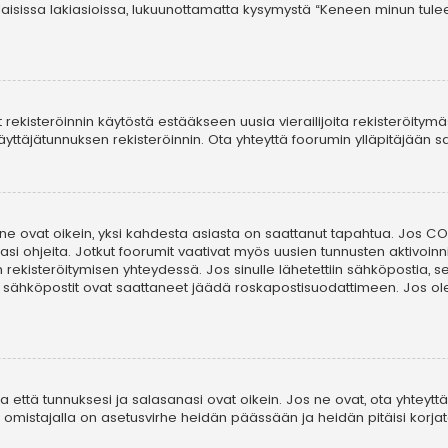
laisissa lakiasioissa, lukuunottamatta kysymystä “Keneen minun tule
t rekisteröinnin käytöstä estääkseen uusia vierailijoita rekisteröitym
i käyttäjätunnuksen rekisteröinnin. Ota yhteyttä foorumin ylläpitäjään
 ne ovat oikein, yksi kahdesta asiasta on saattanut tapahtua. Jos COP
asi ohjeita. Jotkut foorumit vaativat myös uusien tunnusten aktivoinni
in rekisteröitymisen yhteydessä. Jos sinulle lähetettiin sähköpostia, 
i sähköpostit ovat saattaneet jäädä roskapostisuodattimeen. Jos ole
että tunnuksesi ja salasanasi ovat oikein. Jos ne ovat, ota yhteyttä 
on omistajalla on asetusvirhe heidän päässään ja heidän pitäisi korjat