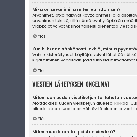
Mikä on arvonimi ja miten vaihdan sen?
Arvonimet, jotka näkyvät käyttäjänimesi alla osoittava
arvonimen tekstiä, sillä nämä ovat ylläpitäjän määrit
ylläpitäjät voivat yksinkertaisesti pienentää viestilask
Ylös
Kun klikkaan sähköpostilinkkiä, minua pyydet
Vain rekisteröityneet käyttäjät voivat lähettää sähkö
Kirjautuminen vaaditaan, jotta tunnistautumattomat k
Ylös
Viestien lähetyksen ongelmat
Miten luon uuden viestiketjun tai lähetän vast
Aloittaaksesi uuden viestiketjun alueella, klikkaa "Uus
oikeuksistasi alueella on nähtävillä alueen ja viestiket
Ylös
Miten muokkaan tai poistan viestejä?