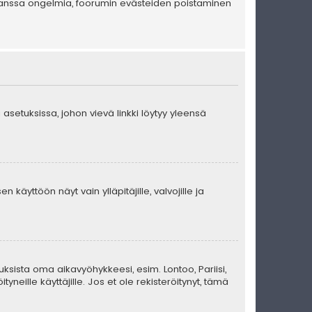
en kanssa ongelmia, foorumin evästeiden poistaminen
 asetuksissa, johon vievä linkki löytyy yleensä
 käyttöön näyt vain ylläpitäjille, valvojille ja
uksista oma aikavyöhykkeesi, esim. Lontoo, Pariisi,
eille käyttäjille. Jos et ole rekisteröitynyt, tämä