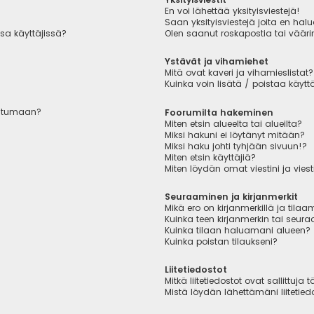
En voi lähettää yksityisviestejä!
Saan yksityisviestejä joita en hal
sa käyttäjissä?
Olen saanut roskapostia tai väärin
Ystävät ja vihamiehet
Mitä ovat kaveri ja vihamieslistat?
Kuinka voin lisätä / poistaa käytt
autumaan?
Foorumilta hakeminen
Miten etsin alueelta tai alueilta?
Miksi hakuni ei löytänyt mitään?
Miksi haku johti tyhjään sivuun!?
Miten etsin käyttäjiä?
Miten löydän omat viestini ja viest
Seuraaminen ja kirjanmerkit
Mikä ero on kirjanmerkillä ja tilaa
Kuinka teen kirjanmerkin tai seu
Kuinka tilaan haluamani alueen?
Kuinka poistan tilaukseni?
Liitetiedostot
Mitkä liitetiedostot ovat sallittuja t
Mistä löydän lähettämäni liitetied