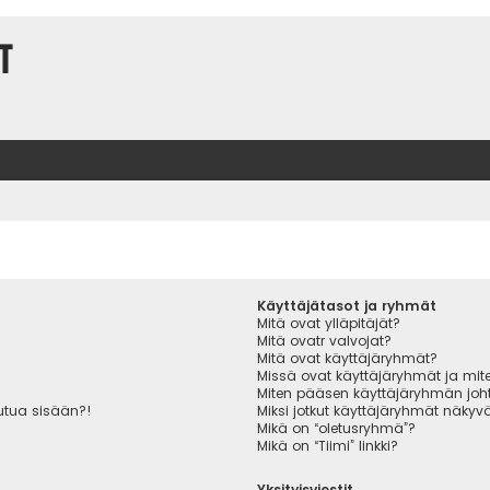
t
Käyttäjätasot ja ryhmät
Mitä ovat ylläpitäjät?
Mitä ovatr valvojat?
Mitä ovat käyttäjäryhmät?
Missä ovat käyttäjäryhmät ja miten
Miten pääsen käyttäjäryhmän joht
autua sisään?!
Miksi jotkut käyttäjäryhmät näkyvät
Mikä on “oletusryhmä”?
Mikä on “Tiimi” linkki?
Yksityisviestit