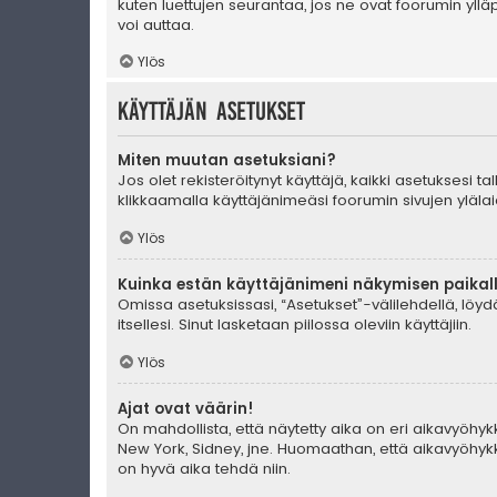
kuten luettujen seurantaa, jos ne ovat foorumin yll
voi auttaa.
Ylös
Käyttäjän asetukset
Miten muutan asetuksiani?
Jos olet rekisteröitynyt käyttäjä, kaikki asetuksesi 
klikkaamalla käyttäjänimeäsi foorumin sivujen ylälai
Ylös
Kuinka estän käyttäjänimeni näkymisen paikall
Omissa asetuksissasi, “Asetukset”-välilehdellä, löy
itsellesi. Sinut lasketaan piilossa oleviin käyttäjiin.
Ylös
Ajat ovat väärin!
On mahdollista, että näytetty aika on eri aikavyöhyk
New York, Sidney, jne. Huomaathan, että aikavyöhykke
on hyvä aika tehdä niin.