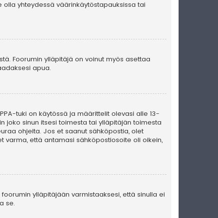
e olla yhteydessä väärinkäytöstapauksissa tai
ästä. Foorumin ylläpitäjä on voinut myös asettaa
 saadaksesi apua.
PA-tuki on käytössä ja määrittelit olevasi alle 13-
n joko sinun itsesi toimesta tai ylläpitäjän toimesta
seuraa ohjeita. Jos et saanut sähköpostia, olet
t varma, että antamasi sähköpostiosoite oli oikein,
foorumin ylläpitäjään varmistaaksesi, että sinulla ei
a se.