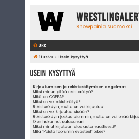
WrestlingAler
Showpainia suomeksi
UKK
Etusivu
Usein kysyttyä
Usein kysyttyä
Kirjautumisen ja rekisteröitymisen ongelmat
Miksi minun pitää rekisteröityä?
Mikä on COPPA?
Miksi en voi rekisteröityä?
Rekisteröidyin, mutta en voi kirjautua!
Miksi en voi kirjautua sisään?
Rekisteröidyin joskus aiemmin, mutta en voi enää kirj
Olen hukannut salasanani!
Miksi minut kirjataan ulos automaattisesti?
Mitä “Poista foorumin evästeet” tekee?