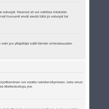
 tai valvojat. Yleensä et voi vaihtaa minkään
at foorumit eivät siedä tätä ja valvojat tai
 vain jos ylläpitäjä sallii tämän ominaisuuden.
kirjoittaminen voi vaatia rekisteröitymisen. Lista sinun
ä liitetiedostoja, jne.