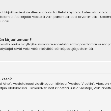
t kirjoittamiesi viestien määrän tai tietyt käyttäjät, kuten ylläpitäjät
telemiä. Älä kirjoita viestejä vain parantaaksesi arvonimeäsi. Useimm
uriasi.
ään kirjautumaan?
postia muille käyttäjille sisäänrakennetulla sähköpostilomakkeella ja
äyttäjät eivät voisi väärinkäyttää sähköpostijärjestelmää.
auksen?
i Aihe". Vastataksesi viestiketjuun klikkaa "Vastaa Viestiin". Viestien 
jun alalaidassa. Esimerkiksi: Voit kirjoittaa uusia viestejä, Voit lähettä