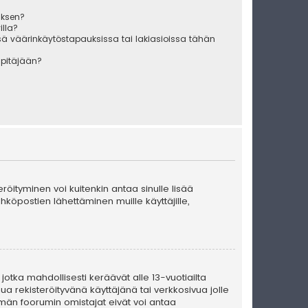
uksen?
illa?
sä väärinkäytöstapauksissa tai lakiasioissa tähän
äpitäjään?
teröityminen voi kuitenkin antaa sinulle lisää
ähköpostien lähettäminen muille käyttäjille,
 jotka mahdollisesti keräävät alle 13-vuotiailta
ua rekisteröityvänä käyttäjänä tai verkkosivua jolle
män foorumin omistajat eivät voi antaa