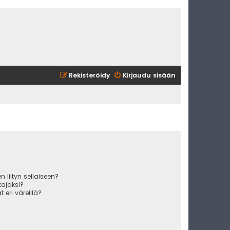
Rekisteröidy
Kirjaudu sisään
 liityn sellaiseen?
ajaksi?
 eri väreillä?