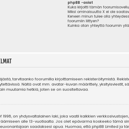
phpBB -asiat
Kuka kirjoitti tämän foorumisovell
Miksi ominaisuutta X ei ole saatav
Keneen minun tulee olla yhteydes
foorumiin liittyen?
Kuinka otan yhteyttä foorumin yll
elmat
täjästä, tarvitaanko foorumilla kirjoittamiseen rekisteröitymistä. Rekis
tettävissä. Näitä ovat mm. avatar-kuvan määrittely, yksityisviestit, s
in muutamia hetkiä, joten se on suositeltavaa.
 1998, on yhdysvaltalainen laki, joka vaatii kaikkien verkkosivustojen,
n keräämiseen alle 13-vuotiaalta. Jos olet epävarma koskeeko tämä sin
n neuvonantajaan saadaksesi apua. Huomaa, että phpBB Limited ja tä