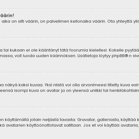
väärin!
aika on silti väärin, on palvelimen kellonaika väärin. Ota yhteyttä y
tia tai kukaan ei ole kääntänyt tätä foorumia kielellesi. Kokeile pyytä
lemassa, voit luoda uuden käännöksen. Lisätietoja löytyy
phpBB
®:n sivu
 näkyä kaksi kuvaa. Yksi niistä voi olla arvonimeesi liitetty kuva esi
yleensä isompi kuva on avatar ja on yleensä uniikki tai henkilökohtaine
aren käyttämällä jotain neljästä tavasta: Gravatar, galleriasta, käyttä
ä avatarien käyttöönottotavat sallitaan. Jos et voi käyttää avataria, 