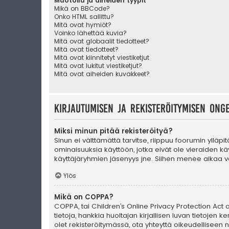
Muotoilu ja aiheiden tyypit
Mikä on BBCode?
Onko HTML sallittu?
Mitä ovat hymiöt?
Voinko lähettää kuvia?
Mitä ovat globaalit tiedotteet?
Mitä ovat tiedotteet?
Mitä ovat kiinnitetyt viestiketjut
Mitä ovat lukitut viestiketjut?
Mitä ovat aiheiden kuvakkeet?
Kirjautumisen ja rekisteröitymisen ong
Miksi minun pitää rekisteröityä?
Sinun ei välttämättä tarvitse, riippuu foorumin ylläpi
ominaisuuksia käyttöön, jotka eivät ole vieraiden käy
käyttäjäryhmien jäsenyys jne. Siihen menee aikaa va
Ylös
Mikä on COPPA?
COPPA, tai Children’s Online Privacy Protection Act of
tietoja, hankkia huoltajan kirjallisen luvan tietoje
olet rekisteröitymässä, ota yhteyttä oikeudellisee