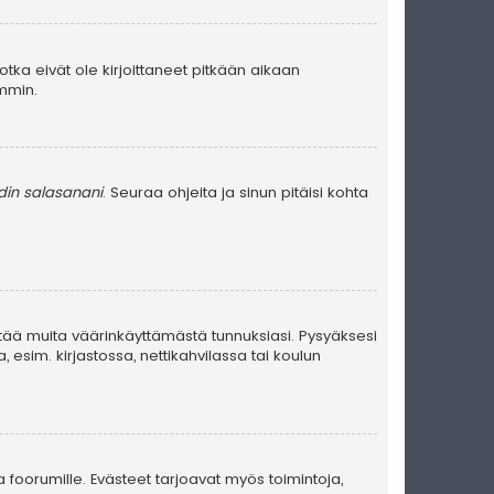
jotka eivät ole kirjoittaneet pitkään aikaan
emmin.
in salasanani
. Seuraa ohjeita ja sinun pitäisi kohta
stää muita väärinkäyttämästä tunnuksiasi. Pysyäksesi
, esim. kirjastossa, nettikahvilassa tai koulun
a foorumille. Evästeet tarjoavat myös toimintoja,