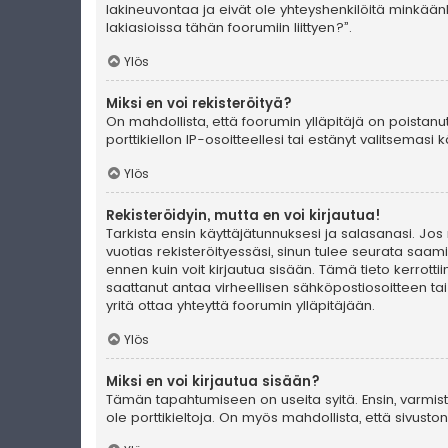
lakineuvontaa ja eivät ole yhteyshenkilöitä minkään
lakiasioissa tähän foorumiin liittyen?”.
Ylös
Miksi en voi rekisteröityä?
On mahdollista, että foorumin ylläpitäjä on poistanu
porttikiellon IP-osoitteellesi tai estänyt valitsemas
Ylös
Rekisteröidyin, mutta en voi kirjautua!
Tarkista ensin käyttäjätunnuksesi ja salasanasi. Jos
vuotias rekisteröityessäsi, sinun tulee seurata saami
ennen kuin voit kirjautua sisään. Tämä tieto kerrotti
saattanut antaa virheellisen sähköpostiosoitteen ta
yritä ottaa yhteyttä foorumin ylläpitäjään.
Ylös
Miksi en voi kirjautua sisään?
Tämän tapahtumiseen on useita syitä. Ensin, varmista 
ole porttikieltoja. On myös mahdollista, että sivust