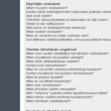
Käyttäjän asetukset
Miten muutan asetuksiani?
Kuinka estän käyttäjänimeni näkymisen paikalla olevis
Ajat ovat väärin!
Vaihdoin aikavyöhykkeen ja kellonaika on silti väärin!
Kieleni ei ole valittavana!
Mitä kuvia on käyttäjänimeni vieressä?
Miten asetan avataren?
Mikä on arvonimi ja miten vaihdan sen?
Kun klikkaan sähköpostilinkkiä, minua pyydetään kirj
Viestien lähetyksen ongelmat
Miten luon uuden viestiketjun tai lähetän vastauksen?
Miten muokkaan tai poistan viestejä?
Miten liitän allekirjoituksen viestiini?
Kuinka luon äänestyksen?
Miksi en voi lisätä vastausvaihtoehtoja kyselyyn?
Kuinka muokkaan tai poistan äänestyksen?
Miksi en pääse alueelle?
Miksi en voi liittää tiedostoja?
Miksi sain varoituksen?
Miten ilmoitan viestin valvojalle?
Mitä “Tallenna”-painike viestin kirjoittamisessa tekee?
Miksi minun viestini tarvitsee hyväksynnän?
Miten tönäisen viestiketjuani?