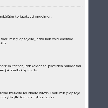
lläpitäjään korjataksesi ongelman.
ä foorumin ylläpitäjältä, josko hän voisi asentaa
ilta.
merkiksi tähtien, laatikoiden tai pisteiden muodossa
n jokaisella käyttäjällä.
ä kuvaa muualta tai ladata kuvan. Foorumin ylläpitäjä
ota yhteyttä foorumin ylläpitäjään.