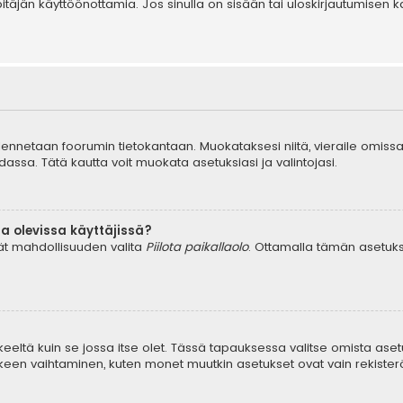
äpitäjän käyttöönottamia. Jos sinulla on sisään tai uloskirjautumis
tallennetaan foorumin tietokantaan. Muokataksesi niitä, vieraile omissa
dassa. Tätä kautta voit muokata asetuksiasi ja valintojasi.
a olevissa käyttäjissä?
dät mahdollisuuden valita
Piilota paikallaolo
. Ottamalla tämän asetuksen
keeltä kuin se jossa itse olet. Tässä tapauksessa valitse omista aset
en vaihtaminen, kuten monet muutkin asetukset ovat vain rekisteröityn