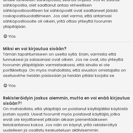
sähköpostia, olet saattanut antaa virheellisen
sähköpostiosoitteen tai sähköpostit ovat saattaneet jäädä
roskapostisuodattimeen. Jos olet varma, että antamasi
sähköpostiosoite oli oikein, yritä ottaa yhteyttä foorumin
ylläpitäjään.
Ylös
Miksi en voi kirjautua sisään?
Tämän tapahtumiseen on useita syitä. Ensin, varmista että
tunnuksesi ja salasanasi ovat oikein. Jos ne ovat, ota yhteyttä
foorumin ylläpitäjään varmistaaksesi, että sinulla ei ole
porttikieltoja. On myös mahdollista, että sivuston omistajalla on
asetusvirhe heidän päässään ja heidän pitäisi korjata se.
Ylös
Rekisteröidyin joskus aiemmin, mutta en voi enää kirjautua
sisään?!
On mahdollista, että ylläpitäjä on poistanut käyttäjätilisi käytöstä
jostain syystä. Useat foorumit myös poistavat käyttäjiä, jotka
eivät ole kirjoittaneet pitkään aikaan pienentääkseen
tietokantansa kokoa. Jos näin on käynyt, yritä rekisteröityä
uudelleen ja osallistu keskusteluun aktiivisemmin.