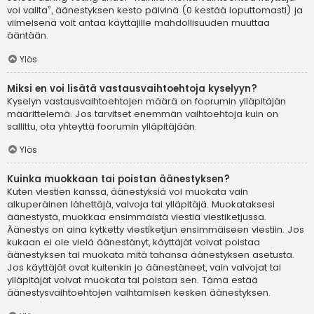
voi valita”, äänestyksen kesto päivinä (0 kestää loputtomasti) ja
viimeisenä voit antaa käyttäjille mahdollisuuden muuttaa
ääntään.
Ylös
Miksi en voi lisätä vastausvaihtoehtoja kyselyyn?
Kyselyn vastausvaihtoehtojen määrä on foorumin ylläpitäjän
määrittelemä. Jos tarvitset enemmän vaihtoehtoja kuin on
sallittu, ota yhteyttä foorumin ylläpitäjään.
Ylös
Kuinka muokkaan tai poistan äänestyksen?
Kuten viestien kanssa, äänestyksiä voi muokata vain
alkuperäinen lähettäjä, valvoja tai ylläpitäjä. Muokataksesi
äänestystä, muokkaa ensimmäistä viestiä viestiketjussa.
Äänestys on aina kytketty viestiketjun ensimmäiseen viestiin. Jos
kukaan ei ole vielä äänestänyt, käyttäjät voivat poistaa
äänestyksen tai muokata mitä tahansa äänestyksen asetusta.
Jos käyttäjät ovat kuitenkin jo äänestäneet, vain valvojat tai
ylläpitäjät voivat muokata tai poistaa sen. Tämä estää
äänestysvaihtoehtojen vaihtamisen kesken äänestyksen.