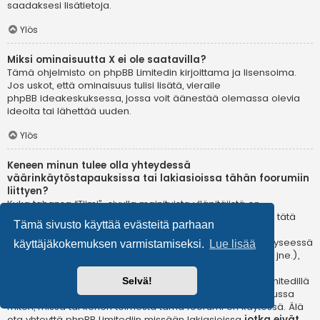
saadaksesi lisätietoja.
Ylös
Miksi ominaisuutta X ei ole saatavilla?
Tämä ohjelmisto on phpBB Limitedin kirjoittama ja lisensoima.
Jos uskot, että ominaisuus tulisi lisätä, vieraile
phpBB ideakeskuksessa
, jossa voit äänestää olemassa olevia
ideoita tai lähettää uuden.
Ylös
Keneen minun tulee olla yhteydessä
väärinkäytöstapauksissa tai lakiasioissa tähän foorumiin
liittyen?
Kuka tahansa “Tiimi”-sivulla mainituista ylläpitäjistä on
todennäköisesti sopiva yhteyshenkilö valituksillesi. Jos et tätä
Tämä sivusto käyttää evästeitä parhaan
kautta saa vastausta, sinun kannattaa ottaa yhteyttä
verkkotunnuksen omistajaan (tee
whois-kysely
) tai jos kyseessä
käyttäjäkokemuksen varmistamiseksi.
Lue lisää
on ilmaispalvelussa oleva (esim. Yahoo!, free.fr, f2s.com, jne.),
ota yhteyttä ylläpitoon tai väärinkäytöksistä vastaavaan
osastoon kyseisessä palvelussa. Huomaa, että phpBB Limitedillä
Selvä!
ei ole lainkaan toimivaltaa
ja sitä ei voida pitää vastuussa
miten, missä tai kenen toimesta tämä foorumi on käytössä. Älä
ota yhteyttä phpBB Limitediin missään lakiasioissa
jotka eivät