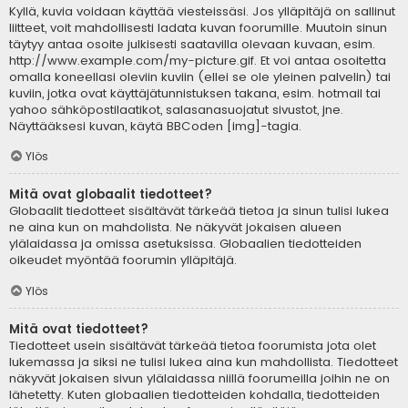
Kyllä, kuvia voidaan käyttää viesteissäsi. Jos ylläpitäjä on sallinut
liitteet, voit mahdollisesti ladata kuvan foorumille. Muutoin sinun
täytyy antaa osoite julkisesti saatavilla olevaan kuvaan, esim.
http://www.example.com/my-picture.gif. Et voi antaa osoitetta
omalla koneellasi oleviin kuviin (ellei se ole yleinen palvelin) tai
kuviin, jotka ovat käyttäjätunnistuksen takana, esim. hotmail tai
yahoo sähköpostilaatikot, salasanasuojatut sivustot, jne.
Näyttääksesi kuvan, käytä BBCoden [img]-tagia.
Ylös
Mitä ovat globaalit tiedotteet?
Globaalit tiedotteet sisältävät tärkeää tietoa ja sinun tulisi lukea
ne aina kun on mahdolista. Ne näkyvät jokaisen alueen
ylälaidassa ja omissa asetuksissa. Globaalien tiedotteiden
oikeudet myöntää foorumin ylläpitäjä.
Ylös
Mitä ovat tiedotteet?
Tiedotteet usein sisältävät tärkeää tietoa foorumista jota olet
lukemassa ja siksi ne tulisi lukea aina kun mahdollista. Tiedotteet
näkyvät jokaisen sivun ylälaidassa niillä foorumeilla joihin ne on
lähetetty. Kuten globaalien tiedotteiden kohdalla, tiedotteiden