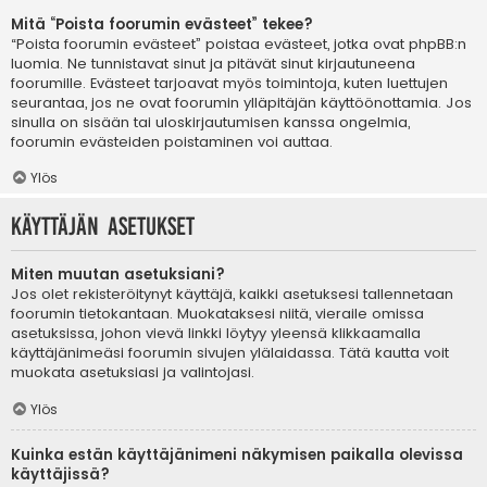
Mitä “Poista foorumin evästeet” tekee?
“Poista foorumin evästeet” poistaa evästeet, jotka ovat phpBB:n
luomia. Ne tunnistavat sinut ja pitävät sinut kirjautuneena
foorumille. Evästeet tarjoavat myös toimintoja, kuten luettujen
seurantaa, jos ne ovat foorumin ylläpitäjän käyttöönottamia. Jos
sinulla on sisään tai uloskirjautumisen kanssa ongelmia,
foorumin evästeiden poistaminen voi auttaa.
Ylös
Käyttäjän asetukset
Miten muutan asetuksiani?
Jos olet rekisteröitynyt käyttäjä, kaikki asetuksesi tallennetaan
foorumin tietokantaan. Muokataksesi niitä, vieraile omissa
asetuksissa, johon vievä linkki löytyy yleensä klikkaamalla
käyttäjänimeäsi foorumin sivujen ylälaidassa. Tätä kautta voit
muokata asetuksiasi ja valintojasi.
Ylös
Kuinka estän käyttäjänimeni näkymisen paikalla olevissa
käyttäjissä?