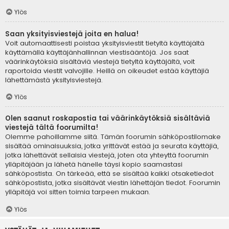
Ylös
Saan yksityisviestejä joita en halua!
Voit automaattisesti poistaa yksityisviestit tietyltä käyttäjältä
käyttämällä käyttäjänhallinnan viestisääntöjä. Jos saat
väärinkäytöksiä sisältäviä viestejä tietyltä käyttäjältä, voit
raportoida viestit valvojille. Heillä on oikeudet estää käyttäjiä
lähettämästä yksityisviestejä.
Ylös
Olen saanut roskapostia tai väärinkäytöksiä sisältäviä
viestejä tältä foorumilta!
Olemme pahoillamme siitä. Tämän foorumin sähköpostilomake
sisältää ominaisuuksia, jotka yrittävät estää ja seurata käyttäjiä,
jotka lähettävät sellaisia viestejä, joten ota yhteyttä foorumin
ylläpitäjään ja lähetä hänelle täysi kopio saamastasi
sähköpostista. On tärkeää, että se sisältää kaikki otsaketiedot
sähköpostista, jotka sisältävät viestin lähettäjän tiedot. Foorumin
ylläpitäjä voi sitten toimia tarpeen mukaan.
Ylös