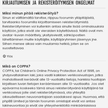
Kirjautumisen ja rekisteröitymisen ongelmat
Miksi minun pitää rekisteröityä?
Sinun ei välttämättä tarvitse, riippuu foorumin ylläpitäjästä,
tarvitaanko foorumilla kirjoittamiseen rekisteröitymistä.
Rekisteröityminen voi kuitenkin antaa sinulle lisää ominaisuuksia
käyttöön, jotka eivät ole vieraiden käytettävissä. Näitä ovat mm.
avatar-kuvan määrittely, yksityisviestit, sähköpostien
lähettäminen muille käyttäjille, käyttäjäryhmien jäsenyys jne.
Siihen menee aikaa vain muutamia hetkiä, joten se on
suositeltavaa.
Ylös
Mikä on COPPA?
COPPA, tai Children’s Online Privacy Protection Act of 1998, on
yhdysvaltalainen laki, joka vaatii kaikkien verkkosivustojen, jotka
mahdollisesti keräävät alle 13-vuotiailta tietoja, hankkia huoltajan
kirjallisen luvan tietojen keräämiseen alle 13-vuotiaalta. Jos olet
epävarma koskeeko tämä sinua rekisteröityvänä käyttäjänä tai
verkkosivua jolle olet rekisteröitymässä, ota yhteyttä
oikeudelliseen neuvonantajaan saadaksesi apua. Huomaa, että
phpBB Limited ja tämän foorumin omistajat eivät voi antaa
lakineuvontaa ja eivät ole yhteyshenkilöitä minkäänlaisissa