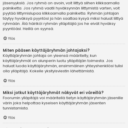
jäsenyyksiä. Jos ryhmä on avoin, voit liittyä siihen klikkaamalla
painiketta. Jos ryhmä vaatii hyväksynnän liittymistä varten, voit
pyytää liittymislupaa klikkaamalla painiketta. Ryhmän johtajan
täytyy hyväksyä pyyntösi ja hän saattaa kysyä miksi haluat liittyä
ryhmään. Älä häiriköi ryhmän ylläpitäjiä jos he eivät hyväksy
pyyntöäsi. Heillä on syynsä.
Ylös
Miten pääsen käyttäjäryhmän johtajaksi?
Käyttäjäryhmän johtaja on yleensä määritelty, kun
käyttäjäryhmät on alunperin luotu ylläpitäjän toimesta. Jos
haluat luoda käyttäjäryhmän, ensimmäinen yhteyshenkilösi tulisi
olla ylläpitäjä. Kokeile yksityisviestin lähettämistä.
Ylös
Miksi jotkut käyttäjäryhmät näkyvät eri väreillä?
Foorumin ylläpitäjä voi määritellä tietyn käyttäjäryhmän jäsenille
värin joka helpottaa kyseisen käyttäjäryhmän jäsenten
tunnistamista.
Ylös