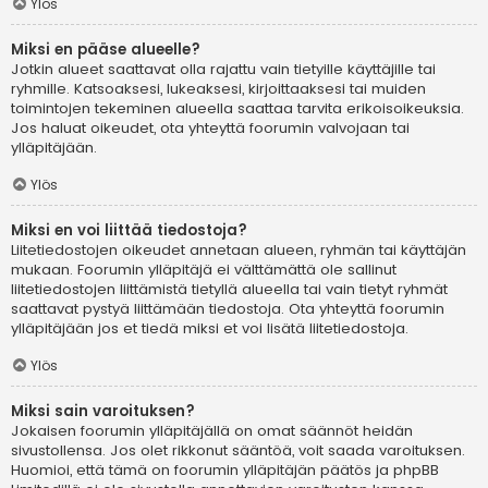
Ylös
Miksi en pääse alueelle?
Jotkin alueet saattavat olla rajattu vain tietyille käyttäjille tai
ryhmille. Katsoaksesi, lukeaksesi, kirjoittaaksesi tai muiden
toimintojen tekeminen alueella saattaa tarvita erikoisoikeuksia.
Jos haluat oikeudet, ota yhteyttä foorumin valvojaan tai
ylläpitäjään.
Ylös
Miksi en voi liittää tiedostoja?
Liitetiedostojen oikeudet annetaan alueen, ryhmän tai käyttäjän
mukaan. Foorumin ylläpitäjä ei välttämättä ole sallinut
liitetiedostojen liittämistä tietyllä alueella tai vain tietyt ryhmät
saattavat pystyä liittämään tiedostoja. Ota yhteyttä foorumin
ylläpitäjään jos et tiedä miksi et voi lisätä liitetiedostoja.
Ylös
Miksi sain varoituksen?
Jokaisen foorumin ylläpitäjällä on omat säännöt heidän
sivustollensa. Jos olet rikkonut sääntöä, voit saada varoituksen.
Huomioi, että tämä on foorumin ylläpitäjän päätös ja phpBB