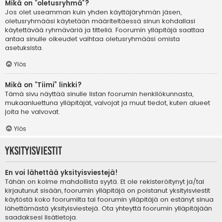
Mikä on “oletusryhmä”?
Jos olet useamman kuin yhden käyttäjäryhmän jäsen,
oletusryhmääsi käytetään määriteltäessä sinun kohdallasi
käytettävää ryhmäväriä ja titteliä. Foorumin ylläpitäjä saattaa
antaa sinulle oikeudet vaihtaa oletusryhmääsi omista
asetuksista.
Ylös
Mikä on “Tiimi” linkki?
Tämä sivu näyttää sinulle listan foorumin henkilökunnasta,
mukaanluettuna ylläpitäjät, valvojat ja muut tiedot, kuten alueet
joita he valvovat.
Ylös
Yksityisviestit
En voi lähettää yksityisviestejä!
Tähän on kolme mahdollista syytä. Et ole rekisteröitynyt ja/tai
kirjautunut sisään, foorumin ylläpitäjä on poistanut yksityisviestit
käytöstä koko foorumilta tai foorumin ylläpitäjä on estänyt sinua
lähettämästä yksityisviestejä. Ota yhteyttä foorumin ylläpitäjään
saadaksesi lisätietoja.