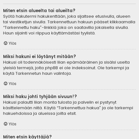
Miten etsin alueelta tai alueilta?
Syötä hakutermi hakukenttään, joka sijaitsee etusivulla, alueen
tai viestiketjun sivulla. Tarkennettuun hakuun pääset klikkaamalla
“Tarkennettu haku”-linkkiä joka on saatavilla jokaisella sivulla.
Haun sijainti voi riippua käyttämästäsi tyylistä.
Ylös
Miksi hakuni ei löytänyt mitään?
Hakusi oli todennäköisesti liian epämääräinen ja sisälsi useita
yleisiä termejä, joita phpBB ei ole indeksoinut. Ole tarkempi ja
käytä Tarkennetun haun valintoja.
Ylös
Miksi haku johti tyhjään sivuun!?
Hakusi palautti liian monta tulosta ja palvelin ei pystynyt
käsittelemään niitä. Käytä “Tarkennettua hakua” ja ole tarkempi
hakuehdoissa ja alueissa joilta etsit.
Ylös
Miten etsin käyttäjiä?