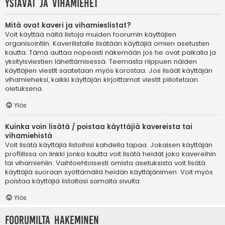
Ystävät ja vihamiehet
Mitä ovat kaveri ja vihamieslistat?
Voit käyttää näitä listoja muiden foorumin käyttäjien
organisointiin. Kaverilistalle lisätään käyttäjiä omien asetusten
kautta. Tämä auttaa nopeasti näkemään jos he ovat paikalla ja
yksityisviestien lähettämisessä. Teemasta riippuen näiden
käyttäjien viestit saatetaan myös korostaa. Jos lisäät käyttäjän
vihamieheksi, kaikki käyttäjän kirjoittamat viestit piilotetaan
oletuksena.
Ylös
Kuinka voin lisätä / poistaa käyttäjiä kavereista tai
vihamiehistä
Voit lisätä käyttäjiä listoihisi kahdella tapaa. Jokaisen käyttäjän
profiilissa on linkki jonka kautta voit lisätä heidät joko kavereihin
tai vihamiehiin. Vaihtoehtoisesti omista asetuksista voit lisätä
käyttäjiä suoraan syöttämällä heidän käyttäjänimen. Voit myös
poistaa käyttäjiä listaltasi samalta sivulta.
Ylös
Foorumilta hakeminen