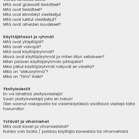
Mitä ovat globaalit tiedotteet?
Mitä ovat tiedotteet?
Mitä ovat kiinnitetyt viestiketjut
Mitä ovat lukitut viestiketjut?
Mitä ovat aiheiden kuvakkeet?
Käyttäjätasot ja ryhmät
Mitä ovat ylläpitäjät?
Mitä ovatr valvojat?
Mitä ovat käyttäjäryhmät?
Missä ovat käyttäjäryhmät ja miten liityn sellaiseen?
Miten pääsen käyttäjäryhmän johtajaksi?
Miksi jotkut käyttäjäryhmät näkyvät eri väreillä?
Mikä on “oletusryhmä”?
Mikä on “Tiimi” linkki?
Yksityisviestit
En voi lähettää yksityisviestejä!
Saan yksityisviestejä joita en halua!
Olen saanut roskapostia tai väärinkäytöksiä sisältäviä viestejä tältä
foorumilta!
Ystävät ja vihamiehet
Mitä ovat kaveri ja vihamieslistat?
Kuinka voin lisätä / poistaa käyttäjiä kavereista tai vihamiehistä