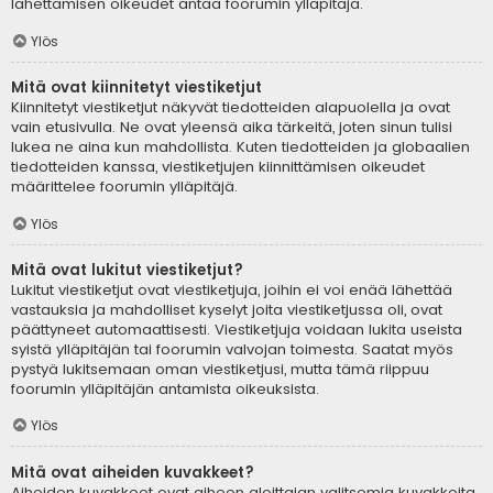
lähettämisen oikeudet antaa foorumin ylläpitäjä.
Ylös
Mitä ovat kiinnitetyt viestiketjut
Kiinnitetyt viestiketjut näkyvät tiedotteiden alapuolella ja ovat
vain etusivulla. Ne ovat yleensä aika tärkeitä, joten sinun tulisi
lukea ne aina kun mahdollista. Kuten tiedotteiden ja globaalien
tiedotteiden kanssa, viestiketjujen kiinnittämisen oikeudet
määrittelee foorumin ylläpitäjä.
Ylös
Mitä ovat lukitut viestiketjut?
Lukitut viestiketjut ovat viestiketjuja, joihin ei voi enää lähettää
vastauksia ja mahdolliset kyselyt joita viestiketjussa oli, ovat
päättyneet automaattisesti. Viestiketjuja voidaan lukita useista
syistä ylläpitäjän tai foorumin valvojan toimesta. Saatat myös
pystyä lukitsemaan oman viestiketjusi, mutta tämä riippuu
foorumin ylläpitäjän antamista oikeuksista.
Ylös
Mitä ovat aiheiden kuvakkeet?
Aiheiden kuvakkeet ovat aiheen aloittajan valitsemia kuvakkeita