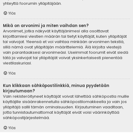
yhteyttä foorumin ylläpitäjään.
Ylös
Mikä on arvonimi ja miten vaihdan sen?
Arvonimet, jotka näkyvät käyttäjänimesi alla osoittavat
kirjoittamiesi viestien määrän tai tietyt käyttäjät, kuten ylläpitäjät
tai valvojat. Yleensä et voi vaihtaa minkään arvonimen tekstiä,
sillä nämä ovat ylläpitäjän määrittelemiä. Älä kirjoita viestejä
vain parantaaksesi arvonimeäsi. Useimmat foorumit eivät siedä
tätä ja valvojat tai ylläpitäjät voivat yksinkertaisesti pienentää
viestilaskuriasi.
Ylös
Kun klikkaan sähköpostilinkkiä, minua pyydetään
kirjautumaan?
Vain rekisteröityneet käyttäjät voivat lähettää sähköpostia muille
käyttäjille sisäänrakennetulla sähköpostilomakkeella ja vain jos
ylläpitäjä sallii tämän ominaisuuden. Kirjautuminen vaaditaan,
jotta tunnistautumattomat käyttäjät eivät voisi väärinkäyttää
sähköpostijärjestelmää.
Ylös