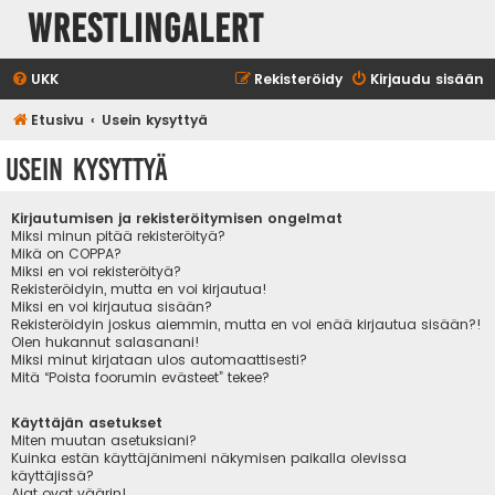
WrestlingAlert
UKK
Rekisteröidy
Kirjaudu sisään
Etusivu
Usein kysyttyä
Usein kysyttyä
Kirjautumisen ja rekisteröitymisen ongelmat
Miksi minun pitää rekisteröityä?
Mikä on COPPA?
Miksi en voi rekisteröityä?
Rekisteröidyin, mutta en voi kirjautua!
Miksi en voi kirjautua sisään?
Rekisteröidyin joskus aiemmin, mutta en voi enää kirjautua sisään?!
Olen hukannut salasanani!
Miksi minut kirjataan ulos automaattisesti?
Mitä “Poista foorumin evästeet” tekee?
Käyttäjän asetukset
Miten muutan asetuksiani?
Kuinka estän käyttäjänimeni näkymisen paikalla olevissa
käyttäjissä?
Ajat ovat väärin!