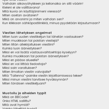
Vaihdoin aikavyöhykkeen ja kellonaika on silti väärin!
Kieleni ei ole valittavana!
Mitä kuvia on käyttäjänimeni vieressä?
Miten asetan avataren?
Mikä on arvonimi ja miten vaihdan sen?
Kun klikkaan sähköpostilinkkiä, minua pyydetään kirjautumaan?
Viestien lähetyksen ongelmat
Miten luon uuden viestiketjun tai lähetän vastauksen?
Miten muokkaan tai poistan viestejä?
Miten liitän allekirjoituksen viestiini?
Kuinka luon äänestyksen?
Miksi en voi lisätä vastausvaihtoehtoja kyselyyn?
Kuinka muokkaan tai poistan äänestyksen?
Miksi en pääse alueelle?
Miksi en voi liittää tiedostoja?
Miksi sain varoituksen?
Miten ilmoitan viestin valvojalle?
Mitä “Tallenna”-painike viestin kirjoittamisessa tekee?
Miksi minun viestini tarvitsee hyväksynnän?
Miten tönäisen viestiketjuani?
Muotoilu ja aiheiden tyypit
Mikä on BBCode?
Onko HTML sallittu?
Mitä ovat hymiöt?
Voinko lähettää kuvia?