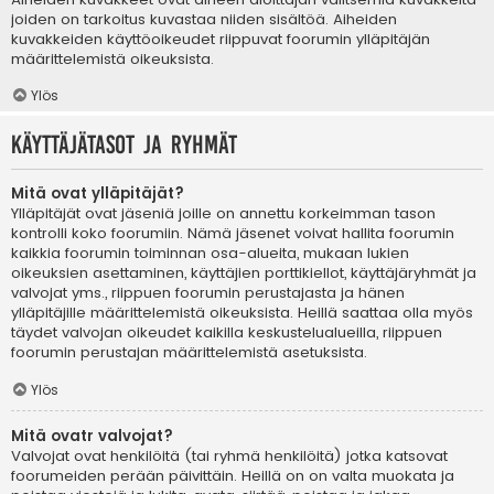
joiden on tarkoitus kuvastaa niiden sisältöä. Aiheiden
kuvakkeiden käyttöoikeudet riippuvat foorumin ylläpitäjän
määrittelemistä oikeuksista.
Ylös
Käyttäjätasot ja ryhmät
Mitä ovat ylläpitäjät?
Ylläpitäjät ovat jäseniä joille on annettu korkeimman tason
kontrolli koko foorumiin. Nämä jäsenet voivat hallita foorumin
kaikkia foorumin toiminnan osa-alueita, mukaan lukien
oikeuksien asettaminen, käyttäjien porttikiellot, käyttäjäryhmät ja
valvojat yms., riippuen foorumin perustajasta ja hänen
ylläpitäjille määrittelemistä oikeuksista. Heillä saattaa olla myös
täydet valvojan oikeudet kaikilla keskustelualueilla, riippuen
foorumin perustajan määrittelemistä asetuksista.
Ylös
Mitä ovatr valvojat?
Valvojat ovat henkilöitä (tai ryhmä henkilöitä) jotka katsovat
foorumeiden perään päivittäin. Heillä on on valta muokata ja