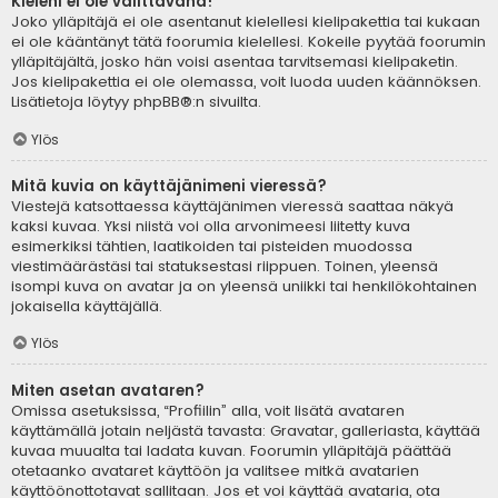
Kieleni ei ole valittavana!
Joko ylläpitäjä ei ole asentanut kielellesi kielipakettia tai kukaan
ei ole kääntänyt tätä foorumia kielellesi. Kokeile pyytää foorumin
ylläpitäjältä, josko hän voisi asentaa tarvitsemasi kielipaketin.
Jos kielipakettia ei ole olemassa, voit luoda uuden käännöksen.
Lisätietoja löytyy
phpBB
®:n sivuilta.
Ylös
Mitä kuvia on käyttäjänimeni vieressä?
Viestejä katsottaessa käyttäjänimen vieressä saattaa näkyä
kaksi kuvaa. Yksi niistä voi olla arvonimeesi liitetty kuva
esimerkiksi tähtien, laatikoiden tai pisteiden muodossa
viestimäärästäsi tai statuksestasi riippuen. Toinen, yleensä
isompi kuva on avatar ja on yleensä uniikki tai henkilökohtainen
jokaisella käyttäjällä.
Ylös
Miten asetan avataren?
Omissa asetuksissa, “Profiilin” alla, voit lisätä avataren
käyttämällä jotain neljästä tavasta: Gravatar, galleriasta, käyttää
kuvaa muualta tai ladata kuvan. Foorumin ylläpitäjä päättää
otetaanko avataret käyttöön ja valitsee mitkä avatarien
käyttöönottotavat sallitaan. Jos et voi käyttää avataria, ota