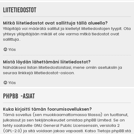
Liitetiedostot
Mitkä liitetiedostot ovat sallittuja tällä alueella?
Ylläpitäjä voi määrätä sallitut ja kielletyt liitetiedostojen tyypit. Ota
yhteys ylläpitäjään mikäli et ole varma mitkä tiedostot ovat
sallittuja..
Ylös
Mistä löydän lähettämäni liitetiedostot?
Nähdäksesi listan liitetiedostoistasi, mene omiin asetuksiin ja
seuraa linkkejä liitetiedostot-osioon.
Ylös
phpBB -asiat
Kuka kirjoitti tämän foorumisovelluksen?
Tämä sovellus (sen muokkaamattomassa tilassa) on tuottanut,
julkaissut ja sen tekijänoikeudet omistaa
phpBB Limited
. Se on
tehty saataville GNU General Public Licensenssin, versiolla 2
(GPL-2.0) ja sitä voidaan jakaa vapaasti. Katso
Tietoja phpBB:stä