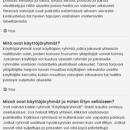
poistaa viestejä ja lukita, avata, siirtää, poistaa ja jakaa
viestiketjuja niillä alueilla joissa heillä on valvojan oikeudet.
Yleensä valvojat ovat paikalla estämässä aiheen vierestä
keskustelua tai hyvien tapojen vastaisen materiaalin
lähettämistä.
Ylös
Mitä ovat käyttäjäryhmät?
Käyttäjäryhmät ovat käyttäjien ryhmiä, jotka jakavat yhteisön
hallittaviin osiin, joiden kanssa foorumin ylläpitäjät voivat toimia.
Jokainen käyttäjä voi kuulua useisiin ryhmiin ja jokaiselle
ryhmälle voidaan määritellä yksilölliset oikeudet. Tämä tarjoaa
ylläpitäjille helpon tavan muuttaa käyttäjien oikeuksia useille
käyttäjille kerralla, kuten muuttaa valvojien oikeuksia tai hallita
pääsyä suljetulle alueelle.
Ylös
Missä ovat käyttäjäryhmät ja miten liityn sellaiseen?
Voit nähdä kaikki ryhmät “Käyttäjäryhmät”-linkin kautta omissa
asetuksissa. Jos haluat liittyä yhteen, klikkaa vastaavaa
painiketta. Kaikissa ryhmissä ei kuitenkaan ole vapaata pääsyä.
Jotkut ryhmät vaativat hyväksynnän ennen kuin voit liittyä. Jotkut
voivat olla suljettuja ja joissakin voi olla jopa piilotettuja