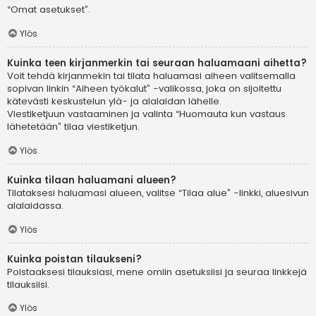
“Omat asetukset”.
Ylös
Kuinka teen kirjanmerkin tai seuraan haluamaani aihetta?
Voit tehdä kirjanmekin tai tilata haluamasi aiheen valitsemalla
sopivan linkin “Aiheen työkalut” -valikossa, joka on sijoitettu
kätevästi keskustelun ylä- ja alalaidan lähelle.
Viestiketjuun vastaaminen ja valinta “Huomauta kun vastaus
lähetetään” tilaa viestiketjun.
Ylös
Kuinka tilaan haluamani alueen?
Tilataksesi haluamasi alueen, valitse “Tilaa alue” -linkki, aluesivun
alalaidassa.
Ylös
Kuinka poistan tilaukseni?
Poistaaksesi tilauksiasi, mene omiin asetuksiisi ja seuraa linkkejä
tilauksiisi.
Ylös