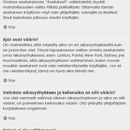
Omissa asetuksissasi, “Asetukset”-välilehdellä, löydät
mahdollisuuden valita
Piilota paikallaolo
. Ottamalla tämän
asetuksen käyttöön näyt vain ylläpitäjille, valvojille ja itsellesi.
Sinut lasketaan piilossa oleviin käyttäjiin.
Ylös
Ajat ovat väärin!
On mahdollista, että näytetty aika on eri aikavyöhykkeeltä kuin
se jossa itse olet. Tässä tapauksessa valitse omista asetuksista
oma aikavyöhykkeesi, esim. Lontoo, Pariisi, New York, Sidney, jne.
Huomaathan, että aikavyöhykkeen vaihtaminen, kuten monet
muutkin asetukset ovat vain rekisteröityneille käyttäjille. Jos et
ole rekisteröitynyt, tämä on hyvä aika tehdä niin.
Ylös
Vaihdoin aikavyöhykkeen ja kellonaika on silti väärin!
Jos olet varmasti valinnut oikean aikavyöhykkeen ja aika on silti
väärin, on palvelimen kellonaika väärin. Ota yhteyttä ylläpitäjään
korjataksesi ongelman.
Ylös