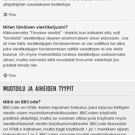
ylläpitäjään saadaksesi lisätietoja.
Ylös
Miten tönäisen viestiketjuani?
Klikkaamalla “Tönaise viestiä” -linkkiä, kun katselet sitä, voit
“tönäistä” viestiketjua alueen ensimmäisen sivun yläosaan. Jos
et näe tätä, viestiketjujen tönäiseminen ei ole sallittua tai aika
joka viestiketjujen tönäisemisen välillä vaaditaan ei ole vielä
kulunut. On myös mahdollista nostaa viestiketjua vastaamalla
siihen, mutta varmista että noudatat foorumin sääntöjä jos
päätät tehdä niin.
Ylös
Muotoilu ja aiheiden tyypit
Mikä on BBCode?
BBCode on HTML-kielen tapainen toteutus, joka tarjoaa tiettyjen
viestin osien muotoilumahdollisuuden. BBCoden käytöstä
päättää ylläpitäjä, mutta se voidaan ottaa pois käytöstä myös
viestikohtaisesti viestin kirjoituslomakkeella. BBCode itsessään
on HTML:n kaltainen, mutta tagit käyttävät < ja > merkkien sijaan
hakasulkuja [ ja ]. BBCoden oppaan löydät viestinlähetyssivun