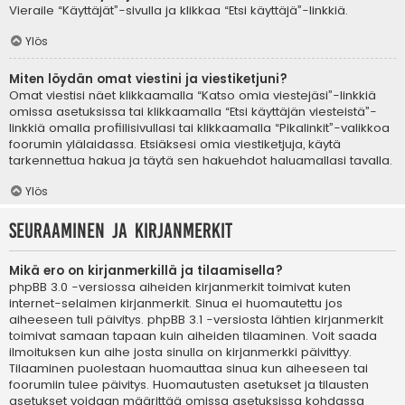
Vieraile “Käyttäjät”-sivulla ja klikkaa “Etsi käyttäjä”-linkkiä.
Ylös
Miten löydän omat viestini ja viestiketjuni?
Omat viestisi näet klikkaamalla “Katso omia viestejäsi”-linkkiä
omissa asetuksissa tai klikkaamalla “Etsi käyttäjän viesteistä”-
linkkiä omalla profiilisivullasi tai klikkaamalla “Pikalinkit”-valikkoa
foorumin ylälaidassa. Etsiäksesi omia viestiketjuja, käytä
tarkennettua hakua ja täytä sen hakuehdot haluamallasi tavalla.
Ylös
Seuraaminen ja kirjanmerkit
Mikä ero on kirjanmerkillä ja tilaamisella?
phpBB 3.0 -versiossa aiheiden kirjanmerkit toimivat kuten
internet-selaimen kirjanmerkit. Sinua ei huomautettu jos
aiheeseen tuli päivitys. phpBB 3.1 -versiosta lähtien kirjanmerkit
toimivat samaan tapaan kuin aiheiden tilaaminen. Voit saada
ilmoituksen kun aihe josta sinulla on kirjanmerkki päivittyy.
Tilaaminen puolestaan huomauttaa sinua kun aiheeseen tai
foorumiin tulee päivitys. Huomautusten asetukset ja tilausten
asetukset voidaan määrittää omissa asetuksissa kohdassa