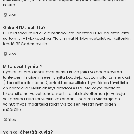
kautta.
Ylös
Onko HTML sallittu?
Ei. Tällä foorumilla ei ole mahdollista lähettää HTML:ää siten, että
se toimisi HTML-koodina. Yleisimmät HTML-muotoilut voi kuitenkin
tehdä BBCoden avulla.
Ylös
Mitä ovat hymiöt?
Hymiöt tai emoticonit ovat pieniä kuvia joita voidaan käyttää
tunteiden ilmaisemiseen lyhyitä koodeja käyttämällä. Esimerkiksi
:) tarkoittaa iloista ja :( tarkoittaa surullista. Hymiöiden täysi lista
on nähtävillä viestinlähetyslomakkeessa. Älä käytä hymiöitä
liikaa, sillä ne voivat tehdä viestistä lukukelvottoman ja valvoja
voi poistaa niitä tai viestin kokonaan. Foorumin ylläpitäjä on
voinut myös määritellä rajan yksittäisen viestin hymiöiden
määrälle.
Ylös
Voinko lähettää kuvia?