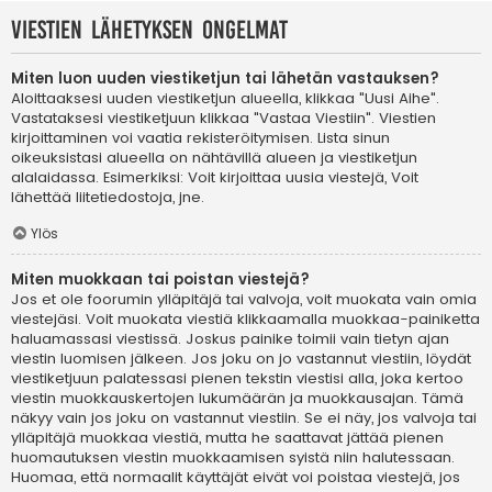
Viestien lähetyksen ongelmat
Miten luon uuden viestiketjun tai lähetän vastauksen?
Aloittaaksesi uuden viestiketjun alueella, klikkaa "Uusi Aihe".
Vastataksesi viestiketjuun klikkaa "Vastaa Viestiin". Viestien
kirjoittaminen voi vaatia rekisteröitymisen. Lista sinun
oikeuksistasi alueella on nähtävillä alueen ja viestiketjun
alalaidassa. Esimerkiksi: Voit kirjoittaa uusia viestejä, Voit
lähettää liitetiedostoja, jne.
Ylös
Miten muokkaan tai poistan viestejä?
Jos et ole foorumin ylläpitäjä tai valvoja, voit muokata vain omia
viestejäsi. Voit muokata viestiä klikkaamalla muokkaa-painiketta
haluamassasi viestissä. Joskus painike toimii vain tietyn ajan
viestin luomisen jälkeen. Jos joku on jo vastannut viestiin, löydät
viestiketjuun palatessasi pienen tekstin viestisi alla, joka kertoo
viestin muokkauskertojen lukumäärän ja muokkausajan. Tämä
näkyy vain jos joku on vastannut viestiin. Se ei näy, jos valvoja tai
ylläpitäjä muokkaa viestiä, mutta he saattavat jättää pienen
huomautuksen viestin muokkaamisen syistä niin halutessaan.
Huomaa, että normaalit käyttäjät eivät voi poistaa viestejä, jos