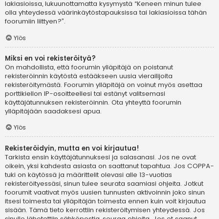
lakiasioissa, lukuunottamatta kysymystä “Keneen minun tulee
olla yhteydessä väärinkäytöstapauksissa tai lakiasioissa tähän
foorumiin liittyen?”.
Ylös
Miksi en voi rekisteröityä?
On mahdollista, että foorumin ylläpitäjä on poistanut
rekisteröinnin käytöstä estääkseen uusia vierailijoita
rekisteröitymästä. Foorumin ylläpitäjä on voinut myös asettaa
porttikiellon IP-osoitteellesi tai estänyt valitsemasi
käyttäjätunnuksen rekisteröinnin. Ota yhteyttä foorumin
ylläpitäjään saadaksesi apua.
Ylös
Rekisteröidyin, mutta en voi kirjautua!
Tarkista ensin käyttäjätunnuksesi ja salasanasi. Jos ne ovat
oikein, yksi kahdesta asiasta on saattanut tapahtua. Jos COPPA-
tuki on käytössä ja määrittelit olevasi alle 13-vuotias
rekisteröityessäsi, sinun tulee seurata saamiasi ohjeita. Jotkut
foorumit vaativat myös uusien tunnusten aktivoinnin joko sinun
itsesi toimesta tai ylläpitäjän toimesta ennen kuin voit kirjautua
sisään. Tämä tieto kerrottiin rekisteröitymisen yhteydessä. Jos
sinulle lähetettiin sähköpostia, seuraa ohjeita. Jos et saanut