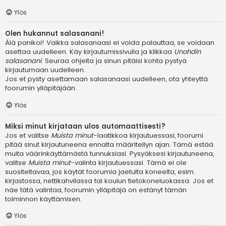
Ylös
Olen hukannut salasanani!
Älä panikoi! Vaikka salasanaasi ei voida palauttaa, se voidaan
asettaa uudelleen. Käy kirjautumissivulla ja klikkaa
Unohdin
salasanani
. Seuraa ohjeita ja sinun pitäisi kohta pystyä
kirjautumaan uudelleen.
Jos et pysty asettamaan salasanaasi uudelleen, ota yhteyttä
foorumin ylläpitäjään.
Ylös
Miksi minut kirjataan ulos automaattisesti?
Jos et valitse
Muista minut
-laatikkoa kirjautuessasi, foorumi
pitää sinut kirjautuneena ennalta määritellyn ajan. Tämä estää
muita väärinkäyttämästä tunnuksiasi. Pysyäksesi kirjautuneena,
valitse
Muista minut
-valinta kirjautuessasi. Tämä ei ole
suositeltavaa, jos käytät foorumia jaetulta koneelta, esim.
kirjastossa, nettikahvilassa tai koulun tietokoneluokassa. Jos et
näe tätä valintaa, foorumin ylläpitäjä on estänyt tämän
toiminnon käyttämisen.
Ylös