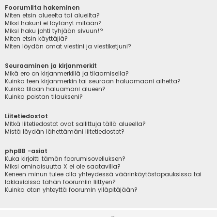
Foorumilta hakeminen
Miten etsin alueelta tai alueilta?
Miksi hakuni ei löytänyt mitään?
Miksi haku johti tyhjään sivuun!?
Miten etsin käyttäjiä?
Miten löydän omat viestini ja viestiketjuni?
Seuraaminen ja kirjanmerkit
Mikä ero on kirjanmerkillä ja tilaamisella?
Kuinka teen kirjanmerkin tai seuraan haluamaani aihetta?
Kuinka tilaan haluamani alueen?
Kuinka poistan tilaukseni?
Liitetiedostot
Mitkä liitetiedostot ovat sallittuja tällä alueella?
Mistä löydän lähettämäni liitetiedostot?
phpBB -asiat
Kuka kirjoitti tämän foorumisovelluksen?
Miksi ominaisuutta X ei ole saatavilla?
Keneen minun tulee olla yhteydessä väärinkäytöstapauksissa tai
lakiasioissa tähän foorumiin liittyen?
Kuinka otan yhteyttä foorumin ylläpitäjään?