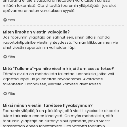
Limitedillä ei ole sivustolla annettavien varoitusten kanssa
mitään tekemistä. Ota yhteyttä foorumin ylläpitäjään, jos olet
epävarma annetun varoituksen syystä.
Ylös
Miten ilmoitan viestin valvojalle?
Jos foorumin ylläpitäjä on sallinut sen, sinun pitäisi nähdä
raportointipainike viestin yhteydessä. Tämän klikkaaminen vie
sinut viestin raportoinnin vaiheiden läpi.
Ylös
Mitä “Tallenna”-painike viestin kirjoittamisessa tekee?
Tämän avulla on mahdollista tallentaa luonnoksia, jotka voit
kirjoittaa loppuun ja lähettää myöhemmin. Avataksesi
tallennetun luonnoksen, vieraile komissa asetuksissa.
Ylös
Miksi minun viestini tarvitsee hyväksynnän?
Foorumin ylläpitäjä on päättänyt, että viestit kyseiselle alueelle
tulee tarkastaa ennen lähetystä. On myös mahdollista, että
foorumin ylläpitäjä on siirtänyt sinut ryhmään, jonka viestit
tarkistetaan ennen lähettämistä. Ota yhteyttä foorumin