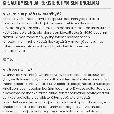
Kirjautumisen ja rekisteröitymisen ongelmat
Miksi minun pitää rekisteröityä?
Sinun ei välttämättä tarvitse, riippuu foorumin ylläpitäjästä,
tarvitaanko foorumilla kirjoittamiseen rekisteröitymistä.
Rekisteröityminen voi kuitenkin antaa sinulle lisää ominaisuuksia
käyttöön, jotka eivät ole vieraiden käytettävissä. Näitä ovat mm.
avatar-kuvan määrittely, yksityisviestit, sähköpostien
lähettäminen muille käyttäjille, käyttäjäryhmien jäsenyys jne.
Siihen menee aikaa vain muutamia hetkiä, joten se on
suositeltavaa.
Ylös
Mikä on COPPA?
COPPA, tai Children’s Online Privacy Protection Act of 1998, on
yhdysvaltalainen laki, joka vaatii kaikkien verkkosivustojen, jotka
mahdollisesti keräävät alle 13-vuotiailta tietoja, hankkia huoltajan
kirjallisen luvan tietojen keräämiseen alle 13-vuotiaalta. Jos olet
epävarma koskeeko tämä sinua rekisteröityvänä käyttäjänä tai
verkkosivua jolle olet rekisteröitymässä, ota yhteyttä
oikeudelliseen neuvonantajaan saadaksesi apua. Huomaa, että
phpBB Limited ja tämän foorumin omistajat eivät voi antaa
lakineuvontaa ja eivät ole yhteyshenkilöitä minkäänlaisissa