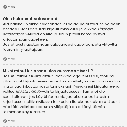
Ylös
Olen hukannut salasanani!
Älä panikoi! Vaikka salasanaasi ei voida palauttaa, se voidaan
asettaa uudelleen. Käy kirjautumissivulla ja klikkaa
Unohdin
salasanani
. Seuraa ohjeita ja sinun pitäisi kohta pystyä
kirjautumaan uudelleen.
Jos et pysty asettamaan salasanaasi uudelleen, ota yhteyttä
foorumin ylläpitäjään.
Ylös
Miksi minut kirjataan ulos automaattisesti?
Jos et valitse
Muista minut
-laatikkoa kirjautuessasi, foorumi
pitää sinut kirjautuneena ennalta määritellyn ajan. Tämä estää
muita väärinkäyttämästä tunnuksiasi. Pysyäksesi kirjautuneena,
valitse
Muista minut
-valinta kirjautuessasi. Tämä ei ole
suositeltavaa, jos käytät foorumia jaetulta koneelta, esim.
kirjastossa, nettikahvilassa tai koulun tietokoneluokassa. Jos et
näe tätä valintaa, foorumin ylläpitäjä on estänyt tämän
toiminnon käyttämisen.
Ylös