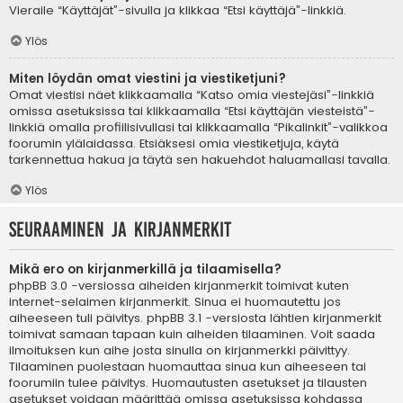
Vieraile “Käyttäjät”-sivulla ja klikkaa “Etsi käyttäjä”-linkkiä.
Ylös
Miten löydän omat viestini ja viestiketjuni?
Omat viestisi näet klikkaamalla “Katso omia viestejäsi”-linkkiä
omissa asetuksissa tai klikkaamalla “Etsi käyttäjän viesteistä”-
linkkiä omalla profiilisivullasi tai klikkaamalla “Pikalinkit”-valikkoa
foorumin ylälaidassa. Etsiäksesi omia viestiketjuja, käytä
tarkennettua hakua ja täytä sen hakuehdot haluamallasi tavalla.
Ylös
Seuraaminen ja kirjanmerkit
Mikä ero on kirjanmerkillä ja tilaamisella?
phpBB 3.0 -versiossa aiheiden kirjanmerkit toimivat kuten
internet-selaimen kirjanmerkit. Sinua ei huomautettu jos
aiheeseen tuli päivitys. phpBB 3.1 -versiosta lähtien kirjanmerkit
toimivat samaan tapaan kuin aiheiden tilaaminen. Voit saada
ilmoituksen kun aihe josta sinulla on kirjanmerkki päivittyy.
Tilaaminen puolestaan huomauttaa sinua kun aiheeseen tai
foorumiin tulee päivitys. Huomautusten asetukset ja tilausten
asetukset voidaan määrittää omissa asetuksissa kohdassa