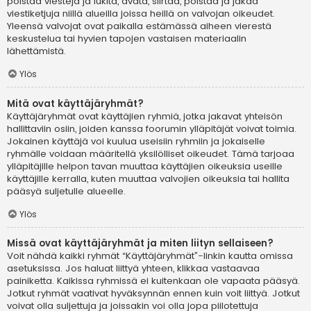
poistaa viestejä ja lukita, avata, siirtää, poistaa ja jakaa
viestiketjuja niillä alueilla joissa heillä on valvojan oikeudet.
Yleensä valvojat ovat paikalla estämässä aiheen vierestä
keskustelua tai hyvien tapojen vastaisen materiaalin
lähettämistä.
Ylös
Mitä ovat käyttäjäryhmät?
Käyttäjäryhmät ovat käyttäjien ryhmiä, jotka jakavat yhteisön
hallittaviin osiin, joiden kanssa foorumin ylläpitäjät voivat toimia.
Jokainen käyttäjä voi kuulua useisiin ryhmiin ja jokaiselle
ryhmälle voidaan määritellä yksilölliset oikeudet. Tämä tarjoaa
ylläpitäjille helpon tavan muuttaa käyttäjien oikeuksia useille
käyttäjille kerralla, kuten muuttaa valvojien oikeuksia tai hallita
pääsyä suljetulle alueelle.
Ylös
Missä ovat käyttäjäryhmät ja miten liityn sellaiseen?
Voit nähdä kaikki ryhmät “Käyttäjäryhmät”-linkin kautta omissa
asetuksissa. Jos haluat liittyä yhteen, klikkaa vastaavaa
painiketta. Kaikissa ryhmissä ei kuitenkaan ole vapaata pääsyä.
Jotkut ryhmät vaativat hyväksynnän ennen kuin voit liittyä. Jotkut
voivat olla suljettuja ja joissakin voi olla jopa piilotettuja