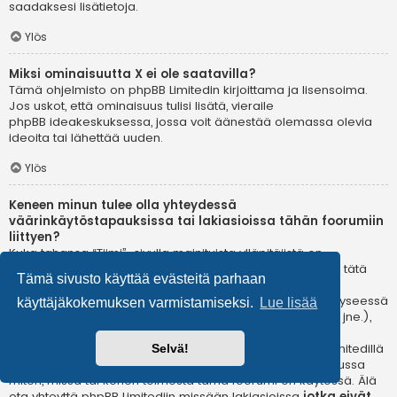
saadaksesi lisätietoja.
Ylös
Miksi ominaisuutta X ei ole saatavilla?
Tämä ohjelmisto on phpBB Limitedin kirjoittama ja lisensoima.
Jos uskot, että ominaisuus tulisi lisätä, vieraile
phpBB ideakeskuksessa
, jossa voit äänestää olemassa olevia
ideoita tai lähettää uuden.
Ylös
Keneen minun tulee olla yhteydessä
väärinkäytöstapauksissa tai lakiasioissa tähän foorumiin
liittyen?
Kuka tahansa “Tiimi”-sivulla mainituista ylläpitäjistä on
todennäköisesti sopiva yhteyshenkilö valituksillesi. Jos et tätä
Tämä sivusto käyttää evästeitä parhaan
kautta saa vastausta, sinun kannattaa ottaa yhteyttä
verkkotunnuksen omistajaan (tee
whois-kysely
) tai jos kyseessä
käyttäjäkokemuksen varmistamiseksi.
Lue lisää
on ilmaispalvelussa oleva (esim. Yahoo!, free.fr, f2s.com, jne.),
ota yhteyttä ylläpitoon tai väärinkäytöksistä vastaavaan
osastoon kyseisessä palvelussa. Huomaa, että phpBB Limitedillä
Selvä!
ei ole lainkaan toimivaltaa
ja sitä ei voida pitää vastuussa
miten, missä tai kenen toimesta tämä foorumi on käytössä. Älä
ota yhteyttä phpBB Limitediin missään lakiasioissa
jotka eivät