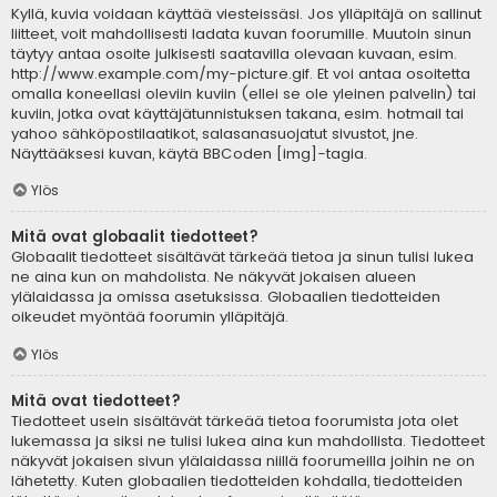
Kyllä, kuvia voidaan käyttää viesteissäsi. Jos ylläpitäjä on sallinut
liitteet, voit mahdollisesti ladata kuvan foorumille. Muutoin sinun
täytyy antaa osoite julkisesti saatavilla olevaan kuvaan, esim.
http://www.example.com/my-picture.gif. Et voi antaa osoitetta
omalla koneellasi oleviin kuviin (ellei se ole yleinen palvelin) tai
kuviin, jotka ovat käyttäjätunnistuksen takana, esim. hotmail tai
yahoo sähköpostilaatikot, salasanasuojatut sivustot, jne.
Näyttääksesi kuvan, käytä BBCoden [img]-tagia.
Ylös
Mitä ovat globaalit tiedotteet?
Globaalit tiedotteet sisältävät tärkeää tietoa ja sinun tulisi lukea
ne aina kun on mahdolista. Ne näkyvät jokaisen alueen
ylälaidassa ja omissa asetuksissa. Globaalien tiedotteiden
oikeudet myöntää foorumin ylläpitäjä.
Ylös
Mitä ovat tiedotteet?
Tiedotteet usein sisältävät tärkeää tietoa foorumista jota olet
lukemassa ja siksi ne tulisi lukea aina kun mahdollista. Tiedotteet
näkyvät jokaisen sivun ylälaidassa niillä foorumeilla joihin ne on
lähetetty. Kuten globaalien tiedotteiden kohdalla, tiedotteiden