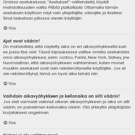
Omissa asetuksissasi, “Asetukset”-välilehdellä, löydät
mahdollisuuden valita
Piilota paikallaolo
. Ottamalla tämän
asetuksen käyttöön näyt vain ylläpitäjille, valvojille ja itsellesi.
Sinut lasketaan piilossa oleviin käyttäjiin.
Ylös
Ajat ovat väärin!
On mahdollista, että näytetty aika on eri aikavyöhykkeeltä kuin
se jossa itse olet. Tässä tapauksessa valitse omista asetuksista
oma aikavyöhykkeesi, esim. Lontoo, Pariisi, New York, Sidney, jne.
Huomaathan, että aikavyöhykkeen vaihtaminen, kuten monet
muutkin asetukset ovat vain rekisteröityneille käyttäjille. Jos et
ole rekisteröitynyt, tämä on hyvä aika tehdä niin.
Ylös
Vaihdoin aikavyöhykkeen ja kellonaika on silti väärin!
Jos olet varmasti valinnut oikean aikavyöhykkeen ja aika on silti
väärin, on palvelimen kellonaika väärin. Ota yhteyttä ylläpitäjään
korjataksesi ongelman.
Ylös