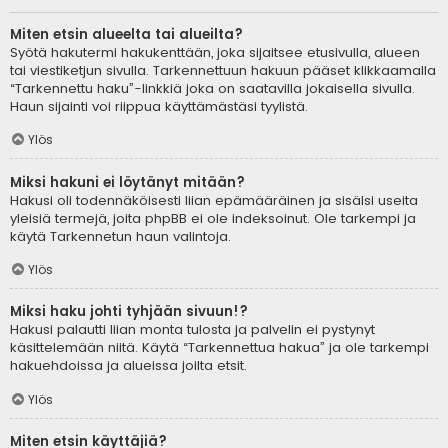
Miten etsin alueelta tai alueilta?
Syötä hakutermi hakukenttään, joka sijaitsee etusivulla, alueen
tai viestiketjun sivulla. Tarkennettuun hakuun pääset klikkaamalla
“Tarkennettu haku”-linkkiä joka on saatavilla jokaisella sivulla.
Haun sijainti voi riippua käyttämästäsi tyylistä.
Ylös
Miksi hakuni ei löytänyt mitään?
Hakusi oli todennäköisesti liian epämääräinen ja sisälsi useita
yleisiä termejä, joita phpBB ei ole indeksoinut. Ole tarkempi ja
käytä Tarkennetun haun valintoja.
Ylös
Miksi haku johti tyhjään sivuun!?
Hakusi palautti liian monta tulosta ja palvelin ei pystynyt
käsittelemään niitä. Käytä “Tarkennettua hakua” ja ole tarkempi
hakuehdoissa ja alueissa joilta etsit.
Ylös
Miten etsin käyttäjiä?