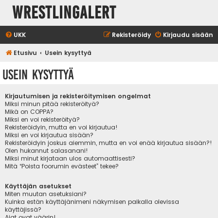
WrestlingAlert
UKK
Rekisteröidy
Kirjaudu sisään
Etusivu
Usein kysyttyä
Usein kysyttyä
Kirjautumisen ja rekisteröitymisen ongelmat
Miksi minun pitää rekisteröityä?
Mikä on COPPA?
Miksi en voi rekisteröityä?
Rekisteröidyin, mutta en voi kirjautua!
Miksi en voi kirjautua sisään?
Rekisteröidyin joskus aiemmin, mutta en voi enää kirjautua sisään?!
Olen hukannut salasanani!
Miksi minut kirjataan ulos automaattisesti?
Mitä “Poista foorumin evästeet” tekee?
Käyttäjän asetukset
Miten muutan asetuksiani?
Kuinka estän käyttäjänimeni näkymisen paikalla olevissa
käyttäjissä?
Ajat ovat väärin!