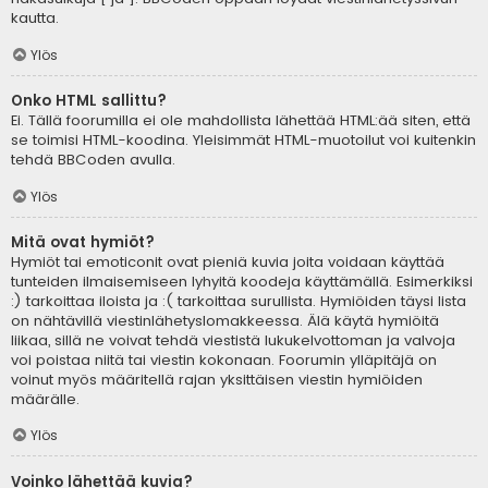
kautta.
Ylös
Onko HTML sallittu?
Ei. Tällä foorumilla ei ole mahdollista lähettää HTML:ää siten, että
se toimisi HTML-koodina. Yleisimmät HTML-muotoilut voi kuitenkin
tehdä BBCoden avulla.
Ylös
Mitä ovat hymiöt?
Hymiöt tai emoticonit ovat pieniä kuvia joita voidaan käyttää
tunteiden ilmaisemiseen lyhyitä koodeja käyttämällä. Esimerkiksi
:) tarkoittaa iloista ja :( tarkoittaa surullista. Hymiöiden täysi lista
on nähtävillä viestinlähetyslomakkeessa. Älä käytä hymiöitä
liikaa, sillä ne voivat tehdä viestistä lukukelvottoman ja valvoja
voi poistaa niitä tai viestin kokonaan. Foorumin ylläpitäjä on
voinut myös määritellä rajan yksittäisen viestin hymiöiden
määrälle.
Ylös
Voinko lähettää kuvia?