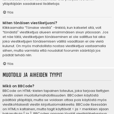
ylläpitäjään saadaksesi lisätietoja.
Ylös
Miten tönäisen viestiketjuani?
Klikkaamalla “Tönaise viestiä” -linkkiä, kun katselet sitä, voit
“tönäistä” viestiketjua alueen ensimmäisen sivun yläosaan. Jos
et näe tätä, viestiketjujen tönäiseminen ei ole sallittua tai aika
joka viestiketjujen tönäisemisen välillä vaaditaan ei ole vielä
kulunut. On myös mahdollista nostaa viestiketjua vastaamalla
siihen, mutta varmista että noudatat foorumin sääntöjä jos
päätät tehdä niin.
Ylös
Muotoilu ja aiheiden tyypit
Mikä on BBCode?
BBCode on HTML-kielen tapainen toteutus, joka tarjoaa tiettyjen
viestin osien muotoilumahdollisuuden. BBCoden käytöstä
päättää ylläpitäjä, mutta se voidaan ottaa pois käytöstä myös
viestikohtaisesti viestin kirjoituslomakkeella. BBCode itsessään
on HTML:n kaltainen, mutta tagit käyttävät < ja > merkkien sijaan
hakasulkuja [ ja ]. BBCoden oppaan löydät viestinlähetyssivun