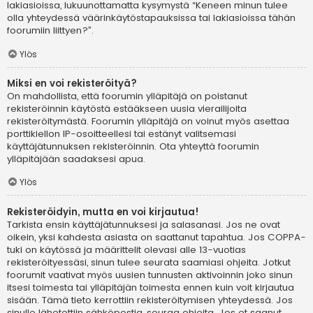
lakiasioissa, lukuunottamatta kysymystä “Keneen minun tulee
olla yhteydessä väärinkäytöstapauksissa tai lakiasioissa tähän
foorumiin liittyen?”.
Ylös
Miksi en voi rekisteröityä?
On mahdollista, että foorumin ylläpitäjä on poistanut
rekisteröinnin käytöstä estääkseen uusia vierailijoita
rekisteröitymästä. Foorumin ylläpitäjä on voinut myös asettaa
porttikiellon IP-osoitteellesi tai estänyt valitsemasi
käyttäjätunnuksen rekisteröinnin. Ota yhteyttä foorumin
ylläpitäjään saadaksesi apua.
Ylös
Rekisteröidyin, mutta en voi kirjautua!
Tarkista ensin käyttäjätunnuksesi ja salasanasi. Jos ne ovat
oikein, yksi kahdesta asiasta on saattanut tapahtua. Jos COPPA-
tuki on käytössä ja määrittelit olevasi alle 13-vuotias
rekisteröityessäsi, sinun tulee seurata saamiasi ohjeita. Jotkut
foorumit vaativat myös uusien tunnusten aktivoinnin joko sinun
itsesi toimesta tai ylläpitäjän toimesta ennen kuin voit kirjautua
sisään. Tämä tieto kerrottiin rekisteröitymisen yhteydessä. Jos
sinulle lähetettiin sähköpostia, seuraa ohjeita. Jos et saanut