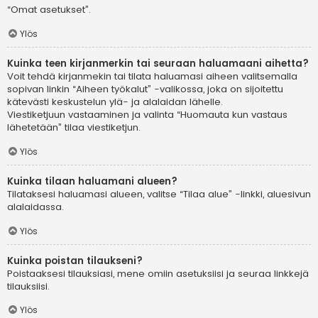
“Omat asetukset”.
Ylös
Kuinka teen kirjanmerkin tai seuraan haluamaani aihetta?
Voit tehdä kirjanmekin tai tilata haluamasi aiheen valitsemalla
sopivan linkin “Aiheen työkalut” -valikossa, joka on sijoitettu
kätevästi keskustelun ylä- ja alalaidan lähelle.
Viestiketjuun vastaaminen ja valinta “Huomauta kun vastaus
lähetetään” tilaa viestiketjun.
Ylös
Kuinka tilaan haluamani alueen?
Tilataksesi haluamasi alueen, valitse “Tilaa alue” -linkki, aluesivun
alalaidassa.
Ylös
Kuinka poistan tilaukseni?
Poistaaksesi tilauksiasi, mene omiin asetuksiisi ja seuraa linkkejä
tilauksiisi.
Ylös