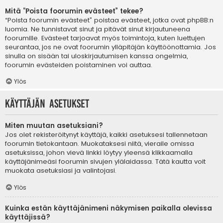
Mitä “Poista foorumin evästeet” tekee?
“Poista foorumin evästeet” poistaa evästeet, jotka ovat phpBB:n
luomia. Ne tunnistavat sinut ja pitävät sinut kirjautuneena
foorumille. Evästeet tarjoavat myös toimintoja, kuten luettujen
seurantaa, jos ne ovat foorumin ylläpitäjän käyttöönottamia. Jos
sinulla on sisään tai uloskirjautumisen kanssa ongelmia,
foorumin evästeiden poistaminen voi auttaa.
Ylös
Käyttäjän asetukset
Miten muutan asetuksiani?
Jos olet rekisteröitynyt käyttäjä, kaikki asetuksesi tallennetaan
foorumin tietokantaan. Muokataksesi niitä, vieraile omissa
asetuksissa, johon vievä linkki löytyy yleensä klikkaamalla
käyttäjänimeäsi foorumin sivujen ylälaidassa. Tätä kautta voit
muokata asetuksiasi ja valintojasi.
Ylös
Kuinka estän käyttäjänimeni näkymisen paikalla olevissa
käyttäjissä?