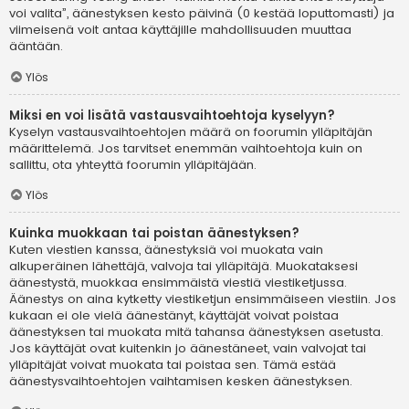
voi valita”, äänestyksen kesto päivinä (0 kestää loputtomasti) ja
viimeisenä voit antaa käyttäjille mahdollisuuden muuttaa
ääntään.
Ylös
Miksi en voi lisätä vastausvaihtoehtoja kyselyyn?
Kyselyn vastausvaihtoehtojen määrä on foorumin ylläpitäjän
määrittelemä. Jos tarvitset enemmän vaihtoehtoja kuin on
sallittu, ota yhteyttä foorumin ylläpitäjään.
Ylös
Kuinka muokkaan tai poistan äänestyksen?
Kuten viestien kanssa, äänestyksiä voi muokata vain
alkuperäinen lähettäjä, valvoja tai ylläpitäjä. Muokataksesi
äänestystä, muokkaa ensimmäistä viestiä viestiketjussa.
Äänestys on aina kytketty viestiketjun ensimmäiseen viestiin. Jos
kukaan ei ole vielä äänestänyt, käyttäjät voivat poistaa
äänestyksen tai muokata mitä tahansa äänestyksen asetusta.
Jos käyttäjät ovat kuitenkin jo äänestäneet, vain valvojat tai
ylläpitäjät voivat muokata tai poistaa sen. Tämä estää
äänestysvaihtoehtojen vaihtamisen kesken äänestyksen.