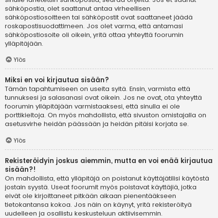
sähköpostia, olet saattanut antaa virheellisen
sähköpostiosoitteen tai sähköpostit ovat saattaneet jäädä
roskapostisuodattimeen. Jos olet varma, että antamasi
sähköpostiosoite oli oikein, yritä ottaa yhteyttä foorumin
ylläpitäjään.
Ylös
Miksi en voi kirjautua sisään?
Tämän tapahtumiseen on useita syitä. Ensin, varmista että
tunnuksesi ja salasanasi ovat oikein. Jos ne ovat, ota yhteyttä
foorumin ylläpitäjään varmistaaksesi, että sinulla ei ole
porttikieltoja. On myös mahdollista, että sivuston omistajalla on
asetusvirhe heidän päässään ja heidän pitäisi korjata se.
Ylös
Rekisteröidyin joskus aiemmin, mutta en voi enää kirjautua
sisään?!
On mahdollista, että ylläpitäjä on poistanut käyttäjätilisi käytöstä
jostain syystä. Useat foorumit myös poistavat käyttäjiä, jotka
eivät ole kirjoittaneet pitkään aikaan pienentääkseen
tietokantansa kokoa. Jos näin on käynyt, yritä rekisteröityä
uudelleen ja osallistu keskusteluun aktiivisemmin.