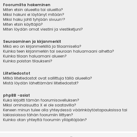
Foorumilta hakeminen
Miten etsin alueelta tai alueilta?
Miksi hakuni ei löytänyt mitään?
Miksi haku johti tyhjään sivuun!?
Miten etsin käyttäjiä?
Miten löydän omat viestini ja viestiketjuni?
Seuraaminen ja kirjanmerkit
Mikä ero on kirjanmerkillä ja tilaamisella?
Kuinka teen kirjanmerkin tai seuraan haluamaani aihetta?
Kuinka tilaan haluamani alueen?
Kuinka poistan tilaukseni?
Liitetiedostot
Mitkä liitetiedostot ovat sallittuja tällä alueella?
Mistä löydän lähettämäni liitetiedostot?
phpBB -asiat
Kuka kirjoitti tämän foorumisovelluksen?
Miksi ominaisuutta X ei ole saatavilla?
Keneen minun tulee olla yhteydessä väärinkäytöstapauksissa tai
lakiasioissa tähän foorumiin liittyen?
Kuinka otan yhteyttä foorumin ylläpitäjään?