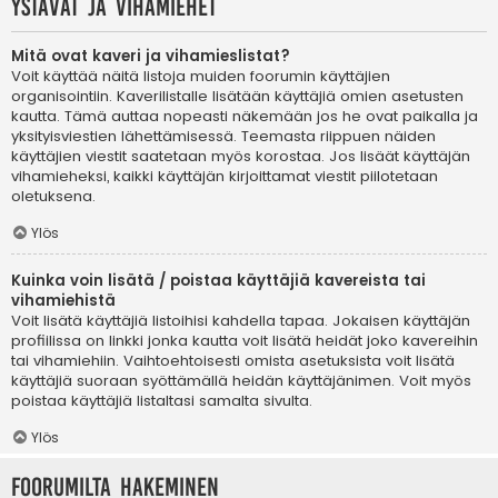
Ystävät ja vihamiehet
Mitä ovat kaveri ja vihamieslistat?
Voit käyttää näitä listoja muiden foorumin käyttäjien
organisointiin. Kaverilistalle lisätään käyttäjiä omien asetusten
kautta. Tämä auttaa nopeasti näkemään jos he ovat paikalla ja
yksityisviestien lähettämisessä. Teemasta riippuen näiden
käyttäjien viestit saatetaan myös korostaa. Jos lisäät käyttäjän
vihamieheksi, kaikki käyttäjän kirjoittamat viestit piilotetaan
oletuksena.
Ylös
Kuinka voin lisätä / poistaa käyttäjiä kavereista tai
vihamiehistä
Voit lisätä käyttäjiä listoihisi kahdella tapaa. Jokaisen käyttäjän
profiilissa on linkki jonka kautta voit lisätä heidät joko kavereihin
tai vihamiehiin. Vaihtoehtoisesti omista asetuksista voit lisätä
käyttäjiä suoraan syöttämällä heidän käyttäjänimen. Voit myös
poistaa käyttäjiä listaltasi samalta sivulta.
Ylös
Foorumilta hakeminen