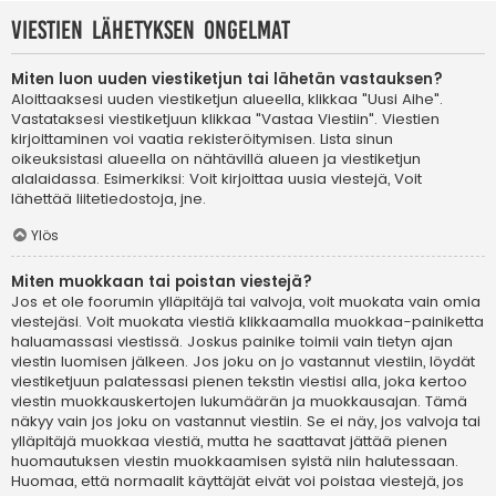
Viestien lähetyksen ongelmat
Miten luon uuden viestiketjun tai lähetän vastauksen?
Aloittaaksesi uuden viestiketjun alueella, klikkaa "Uusi Aihe".
Vastataksesi viestiketjuun klikkaa "Vastaa Viestiin". Viestien
kirjoittaminen voi vaatia rekisteröitymisen. Lista sinun
oikeuksistasi alueella on nähtävillä alueen ja viestiketjun
alalaidassa. Esimerkiksi: Voit kirjoittaa uusia viestejä, Voit
lähettää liitetiedostoja, jne.
Ylös
Miten muokkaan tai poistan viestejä?
Jos et ole foorumin ylläpitäjä tai valvoja, voit muokata vain omia
viestejäsi. Voit muokata viestiä klikkaamalla muokkaa-painiketta
haluamassasi viestissä. Joskus painike toimii vain tietyn ajan
viestin luomisen jälkeen. Jos joku on jo vastannut viestiin, löydät
viestiketjuun palatessasi pienen tekstin viestisi alla, joka kertoo
viestin muokkauskertojen lukumäärän ja muokkausajan. Tämä
näkyy vain jos joku on vastannut viestiin. Se ei näy, jos valvoja tai
ylläpitäjä muokkaa viestiä, mutta he saattavat jättää pienen
huomautuksen viestin muokkaamisen syistä niin halutessaan.
Huomaa, että normaalit käyttäjät eivät voi poistaa viestejä, jos