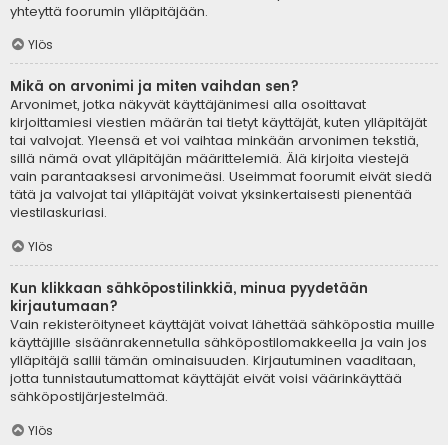
yhteyttä foorumin ylläpitäjään.
Ylös
Mikä on arvonimi ja miten vaihdan sen?
Arvonimet, jotka näkyvät käyttäjänimesi alla osoittavat
kirjoittamiesi viestien määrän tai tietyt käyttäjät, kuten ylläpitäjät
tai valvojat. Yleensä et voi vaihtaa minkään arvonimen tekstiä,
sillä nämä ovat ylläpitäjän määrittelemiä. Älä kirjoita viestejä
vain parantaaksesi arvonimeäsi. Useimmat foorumit eivät siedä
tätä ja valvojat tai ylläpitäjät voivat yksinkertaisesti pienentää
viestilaskuriasi.
Ylös
Kun klikkaan sähköpostilinkkiä, minua pyydetään
kirjautumaan?
Vain rekisteröityneet käyttäjät voivat lähettää sähköpostia muille
käyttäjille sisäänrakennetulla sähköpostilomakkeella ja vain jos
ylläpitäjä sallii tämän ominaisuuden. Kirjautuminen vaaditaan,
jotta tunnistautumattomat käyttäjät eivät voisi väärinkäyttää
sähköpostijärjestelmää.
Ylös