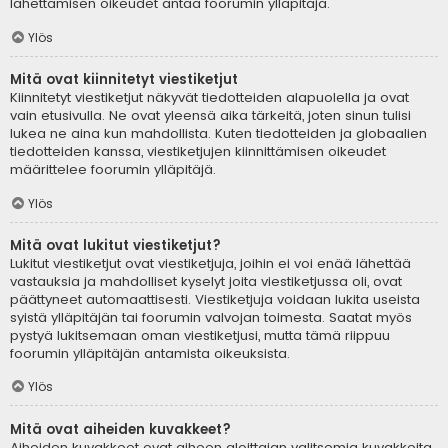
lähettämisen oikeudet antaa foorumin ylläpitäjä.
Ylös
Mitä ovat kiinnitetyt viestiketjut
Kiinnitetyt viestiketjut näkyvät tiedotteiden alapuolella ja ovat
vain etusivulla. Ne ovat yleensä aika tärkeitä, joten sinun tulisi
lukea ne aina kun mahdollista. Kuten tiedotteiden ja globaalien
tiedotteiden kanssa, viestiketjujen kiinnittämisen oikeudet
määrittelee foorumin ylläpitäjä.
Ylös
Mitä ovat lukitut viestiketjut?
Lukitut viestiketjut ovat viestiketjuja, joihin ei voi enää lähettää
vastauksia ja mahdolliset kyselyt joita viestiketjussa oli, ovat
päättyneet automaattisesti. Viestiketjuja voidaan lukita useista
syistä ylläpitäjän tai foorumin valvojan toimesta. Saatat myös
pystyä lukitsemaan oman viestiketjusi, mutta tämä riippuu
foorumin ylläpitäjän antamista oikeuksista.
Ylös
Mitä ovat aiheiden kuvakkeet?
Aiheiden kuvakkeet ovat aiheen aloittajan valitsemia kuvakkeita