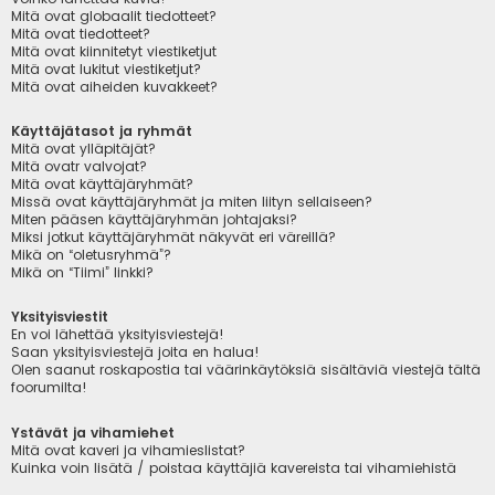
Mitä ovat globaalit tiedotteet?
Mitä ovat tiedotteet?
Mitä ovat kiinnitetyt viestiketjut
Mitä ovat lukitut viestiketjut?
Mitä ovat aiheiden kuvakkeet?
Käyttäjätasot ja ryhmät
Mitä ovat ylläpitäjät?
Mitä ovatr valvojat?
Mitä ovat käyttäjäryhmät?
Missä ovat käyttäjäryhmät ja miten liityn sellaiseen?
Miten pääsen käyttäjäryhmän johtajaksi?
Miksi jotkut käyttäjäryhmät näkyvät eri väreillä?
Mikä on “oletusryhmä”?
Mikä on “Tiimi” linkki?
Yksityisviestit
En voi lähettää yksityisviestejä!
Saan yksityisviestejä joita en halua!
Olen saanut roskapostia tai väärinkäytöksiä sisältäviä viestejä tältä
foorumilta!
Ystävät ja vihamiehet
Mitä ovat kaveri ja vihamieslistat?
Kuinka voin lisätä / poistaa käyttäjiä kavereista tai vihamiehistä