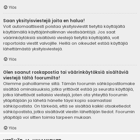
Ylös
Saan yksityisviestejä joita en halua!
Voit automaattisesti poistaa yksityisviestit tietyltä käyttäjältä
käyttämällä käyttäjänhallinnan viestisääntöjä. Jos saat
väärinkäytöksiä sisältäviä viestejä tietyltä käyttäjältä, voit
raportoida viestit valvojille. Heillä on oikeudet estää käyttäjiä
lähettämästä yksityisviestejä.
Ylös
Olen saanut roskapostia tai väärinkäytöksiä sisältäviä
viestejä tältä foorumilta!
Olemme pahoillamme siitä. Tämän foorumin sähköpostilomake
sisältää ominaisuuksia, jotka yrittävät estää ja seurata käyttäjiä,
jotka lähettävät sellaisia viestejä, joten ota yhteyttä foorumin
ylläpitäjään ja lähetä hänelle täysi kopio saamastasi
sähköpostista. On tärkeää, että se sisältää kaikki otsaketiedot
sähköpostista, jotka sisältävät viestin lähettäjän tiedot. Foorumin
ylläpitäjä voi sitten toimia tarpeen mukaan.
Ylös