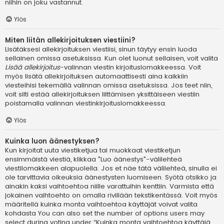
niihin on joku vastannut.
Ylös
Miten liitän allekirjoituksen viestiini?
Lisätäksesi allekirjoituksen viestiisi, sinun täytyy ensin luoda
sellainen omissa asetuksissa. Kun olet luonut sellaisen, voit valita
Lisää allekirjoitus
-valinnan viestin kirjoituslomakkeessa. Voit
myös lisätä allekirjoituksen automaattisesti aina kaikkiin
viesteihisi tekemällä valinnan omissa asetuksissa. Jos teet niin,
voit silti estää allekirjoituksen liittämisen yksittäiseen viestiin
poistamalla valinnan viestinkirjoituslomakkeessa.
Ylös
Kuinka luon äänestyksen?
Kun kirjoitat uuta viestiketjua tai muokkaat viestiketjun
ensimmäistä viestiä, klikkaa "Luo äänestys"-välilehteä
viestilomakkeen alapuolella. Jos et näe tätä välilehteä, sinulla ei
ole tarvittavia oikeuksia äänestysten luomiseen. Syötä otsikko ja
ainakin kaksi vaihtoehtoa niille varattuihin kenttiin. Varmista että
jokainen vaihtoehto on omalla rivillään tekstikentässä. Voit myös
määritellä kuinka monta vaihtoehtoa käyttäjät voivat valita
kohdasta You can also set the number of options users may
select during voting under “Kuinka monta vaihtoehtoa käyttäjä