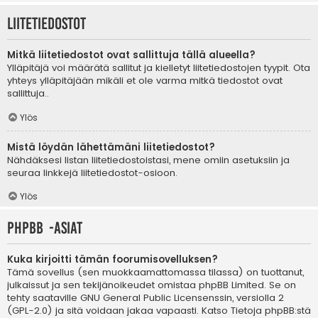
Liitetiedostot
Mitkä liitetiedostot ovat sallittuja tällä alueella?
Ylläpitäjä voi määrätä sallitut ja kielletyt liitetiedostojen tyypit. Ota
yhteys ylläpitäjään mikäli et ole varma mitkä tiedostot ovat
sallittuja..
Ylös
Mistä löydän lähettämäni liitetiedostot?
Nähdäksesi listan liitetiedostoistasi, mene omiin asetuksiin ja
seuraa linkkejä liitetiedostot-osioon.
Ylös
phpBB -asiat
Kuka kirjoitti tämän foorumisovelluksen?
Tämä sovellus (sen muokkaamattomassa tilassa) on tuottanut,
julkaissut ja sen tekijänoikeudet omistaa
phpBB Limited
. Se on
tehty saataville GNU General Public Licensenssin, versiolla 2
(GPL-2.0) ja sitä voidaan jakaa vapaasti. Katso
Tietoja phpBB:stä