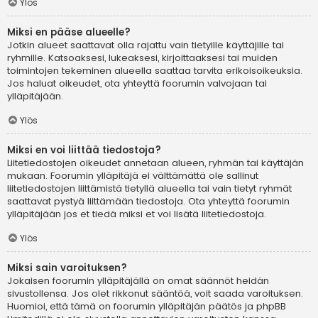
Ylös
Miksi en pääse alueelle?
Jotkin alueet saattavat olla rajattu vain tietyille käyttäjille tai
ryhmille. Katsoaksesi, lukeaksesi, kirjoittaaksesi tai muiden
toimintojen tekeminen alueella saattaa tarvita erikoisoikeuksia.
Jos haluat oikeudet, ota yhteyttä foorumin valvojaan tai
ylläpitäjään.
Ylös
Miksi en voi liittää tiedostoja?
Liitetiedostojen oikeudet annetaan alueen, ryhmän tai käyttäjän
mukaan. Foorumin ylläpitäjä ei välttämättä ole sallinut
liitetiedostojen liittämistä tietyllä alueella tai vain tietyt ryhmät
saattavat pystyä liittämään tiedostoja. Ota yhteyttä foorumin
ylläpitäjään jos et tiedä miksi et voi lisätä liitetiedostoja.
Ylös
Miksi sain varoituksen?
Jokaisen foorumin ylläpitäjällä on omat säännöt heidän
sivustollensa. Jos olet rikkonut sääntöä, voit saada varoituksen.
Huomioi, että tämä on foorumin ylläpitäjän päätös ja phpBB