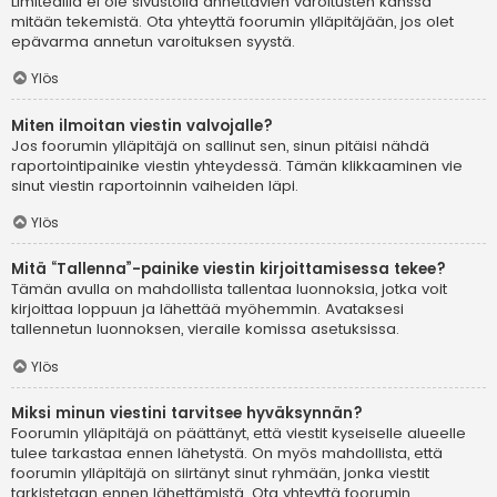
Limitedillä ei ole sivustolla annettavien varoitusten kanssa
mitään tekemistä. Ota yhteyttä foorumin ylläpitäjään, jos olet
epävarma annetun varoituksen syystä.
Ylös
Miten ilmoitan viestin valvojalle?
Jos foorumin ylläpitäjä on sallinut sen, sinun pitäisi nähdä
raportointipainike viestin yhteydessä. Tämän klikkaaminen vie
sinut viestin raportoinnin vaiheiden läpi.
Ylös
Mitä “Tallenna”-painike viestin kirjoittamisessa tekee?
Tämän avulla on mahdollista tallentaa luonnoksia, jotka voit
kirjoittaa loppuun ja lähettää myöhemmin. Avataksesi
tallennetun luonnoksen, vieraile komissa asetuksissa.
Ylös
Miksi minun viestini tarvitsee hyväksynnän?
Foorumin ylläpitäjä on päättänyt, että viestit kyseiselle alueelle
tulee tarkastaa ennen lähetystä. On myös mahdollista, että
foorumin ylläpitäjä on siirtänyt sinut ryhmään, jonka viestit
tarkistetaan ennen lähettämistä. Ota yhteyttä foorumin