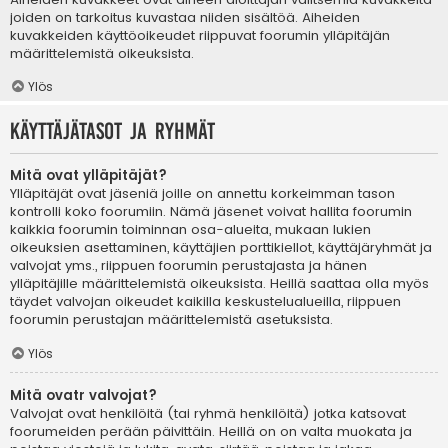
joiden on tarkoitus kuvastaa niiden sisältöä. Aiheiden
kuvakkeiden käyttöoikeudet riippuvat foorumin ylläpitäjän
määrittelemistä oikeuksista.
Ylös
Käyttäjätasot ja ryhmät
Mitä ovat ylläpitäjät?
Ylläpitäjät ovat jäseniä joille on annettu korkeimman tason
kontrolli koko foorumiin. Nämä jäsenet voivat hallita foorumin
kaikkia foorumin toiminnan osa-alueita, mukaan lukien
oikeuksien asettaminen, käyttäjien porttikiellot, käyttäjäryhmät ja
valvojat yms., riippuen foorumin perustajasta ja hänen
ylläpitäjille määrittelemistä oikeuksista. Heillä saattaa olla myös
täydet valvojan oikeudet kaikilla keskustelualueilla, riippuen
foorumin perustajan määrittelemistä asetuksista.
Ylös
Mitä ovatr valvojat?
Valvojat ovat henkilöitä (tai ryhmä henkilöitä) jotka katsovat
foorumeiden perään päivittäin. Heillä on on valta muokata ja