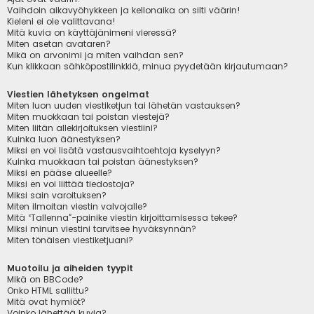
Vaihdoin aikavyöhykkeen ja kellonaika on silti väärin!
Kieleni ei ole valittavana!
Mitä kuvia on käyttäjänimeni vieressä?
Miten asetan avataren?
Mikä on arvonimi ja miten vaihdan sen?
Kun klikkaan sähköpostilinkkiä, minua pyydetään kirjautumaan?
Viestien lähetyksen ongelmat
Miten luon uuden viestiketjun tai lähetän vastauksen?
Miten muokkaan tai poistan viestejä?
Miten liitän allekirjoituksen viestiini?
Kuinka luon äänestyksen?
Miksi en voi lisätä vastausvaihtoehtoja kyselyyn?
Kuinka muokkaan tai poistan äänestyksen?
Miksi en pääse alueelle?
Miksi en voi liittää tiedostoja?
Miksi sain varoituksen?
Miten ilmoitan viestin valvojalle?
Mitä “Tallenna”-painike viestin kirjoittamisessa tekee?
Miksi minun viestini tarvitsee hyväksynnän?
Miten tönäisen viestiketjuani?
Muotoilu ja aiheiden tyypit
Mikä on BBCode?
Onko HTML sallittu?
Mitä ovat hymiöt?
Voinko lähettää kuvia?