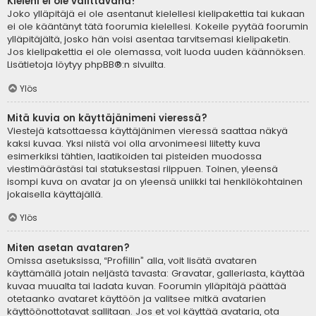
Kieleni ei ole valittavana!
Joko ylläpitäjä ei ole asentanut kielellesi kielipakettia tai kukaan
ei ole kääntänyt tätä foorumia kielellesi. Kokeile pyytää foorumin
ylläpitäjältä, josko hän voisi asentaa tarvitsemasi kielipaketin.
Jos kielipakettia ei ole olemassa, voit luoda uuden käännöksen.
Lisätietoja löytyy
phpBB
®:n sivuilta.
Ylös
Mitä kuvia on käyttäjänimeni vieressä?
Viestejä katsottaessa käyttäjänimen vieressä saattaa näkyä
kaksi kuvaa. Yksi niistä voi olla arvonimeesi liitetty kuva
esimerkiksi tähtien, laatikoiden tai pisteiden muodossa
viestimäärästäsi tai statuksestasi riippuen. Toinen, yleensä
isompi kuva on avatar ja on yleensä uniikki tai henkilökohtainen
jokaisella käyttäjällä.
Ylös
Miten asetan avataren?
Omissa asetuksissa, “Profiilin” alla, voit lisätä avataren
käyttämällä jotain neljästä tavasta: Gravatar, galleriasta, käyttää
kuvaa muualta tai ladata kuvan. Foorumin ylläpitäjä päättää
otetaanko avataret käyttöön ja valitsee mitkä avatarien
käyttöönottotavat sallitaan. Jos et voi käyttää avataria, ota