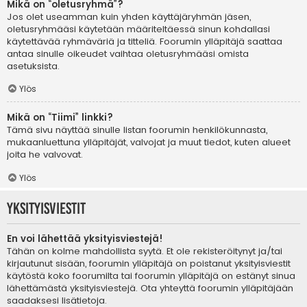
Mikä on “oletusryhmä”?
Jos olet useamman kuin yhden käyttäjäryhmän jäsen,
oletusryhmääsi käytetään määriteltäessä sinun kohdallasi
käytettävää ryhmäväriä ja titteliä. Foorumin ylläpitäjä saattaa
antaa sinulle oikeudet vaihtaa oletusryhmääsi omista
asetuksista.
Ylös
Mikä on “Tiimi” linkki?
Tämä sivu näyttää sinulle listan foorumin henkilökunnasta,
mukaanluettuna ylläpitäjät, valvojat ja muut tiedot, kuten alueet
joita he valvovat.
Ylös
Yksityisviestit
En voi lähettää yksityisviestejä!
Tähän on kolme mahdollista syytä. Et ole rekisteröitynyt ja/tai
kirjautunut sisään, foorumin ylläpitäjä on poistanut yksityisviestit
käytöstä koko foorumilta tai foorumin ylläpitäjä on estänyt sinua
lähettämästä yksityisviestejä. Ota yhteyttä foorumin ylläpitäjään
saadaksesi lisätietoja.