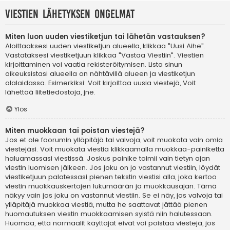
Viestien lähetyksen ongelmat
Miten luon uuden viestiketjun tai lähetän vastauksen?
Aloittaaksesi uuden viestiketjun alueella, klikkaa "Uusi Aihe".
Vastataksesi viestiketjuun klikkaa "Vastaa Viestiin". Viestien
kirjoittaminen voi vaatia rekisteröitymisen. Lista sinun
oikeuksistasi alueella on nähtävillä alueen ja viestiketjun
alalaidassa. Esimerkiksi: Voit kirjoittaa uusia viestejä, Voit
lähettää liitetiedostoja, jne.
Ylös
Miten muokkaan tai poistan viestejä?
Jos et ole foorumin ylläpitäjä tai valvoja, voit muokata vain omia
viestejäsi. Voit muokata viestiä klikkaamalla muokkaa-painiketta
haluamassasi viestissä. Joskus painike toimii vain tietyn ajan
viestin luomisen jälkeen. Jos joku on jo vastannut viestiin, löydät
viestiketjuun palatessasi pienen tekstin viestisi alla, joka kertoo
viestin muokkauskertojen lukumäärän ja muokkausajan. Tämä
näkyy vain jos joku on vastannut viestiin. Se ei näy, jos valvoja tai
ylläpitäjä muokkaa viestiä, mutta he saattavat jättää pienen
huomautuksen viestin muokkaamisen syistä niin halutessaan.
Huomaa, että normaalit käyttäjät eivät voi poistaa viestejä, jos