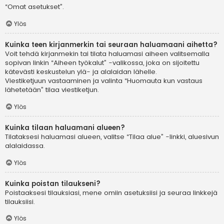
“Omat asetukset”.
Ylös
Kuinka teen kirjanmerkin tai seuraan haluamaani aihetta?
Voit tehdä kirjanmekin tai tilata haluamasi aiheen valitsemalla
sopivan linkin “Aiheen työkalut” -valikossa, joka on sijoitettu
kätevästi keskustelun ylä- ja alalaidan lähelle.
Viestiketjuun vastaaminen ja valinta “Huomauta kun vastaus
lähetetään” tilaa viestiketjun.
Ylös
Kuinka tilaan haluamani alueen?
Tilataksesi haluamasi alueen, valitse “Tilaa alue” -linkki, aluesivun
alalaidassa.
Ylös
Kuinka poistan tilaukseni?
Poistaaksesi tilauksiasi, mene omiin asetuksiisi ja seuraa linkkejä
tilauksiisi.
Ylös