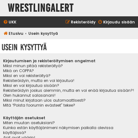
WrestlingAlert
UKK
Rekisteröidy
Kirjaudu sisään
Etusivu
Usein kysyttyä
Usein kysyttyä
Kirjautumisen ja rekisteröitymisen ongelmat
Miksi minun pitää rekisteröityä?
Mikä on COPPA?
Miksi en voi rekisteröityä?
Rekisteröidyin, mutta en voi kirjautua!
Miksi en voi kirjautua sisään?
Rekisteröidyin joskus aiemmin, mutta en voi enää kirjautua sisään?!
Olen hukannut salasanani!
Miksi minut kirjataan ulos automaattisesti?
Mitä “Poista foorumin evästeet” tekee?
Käyttäjän asetukset
Miten muutan asetuksiani?
Kuinka estän käyttäjänimeni näkymisen paikalla olevissa
käyttäjissä?
Ajat ovat väärin!