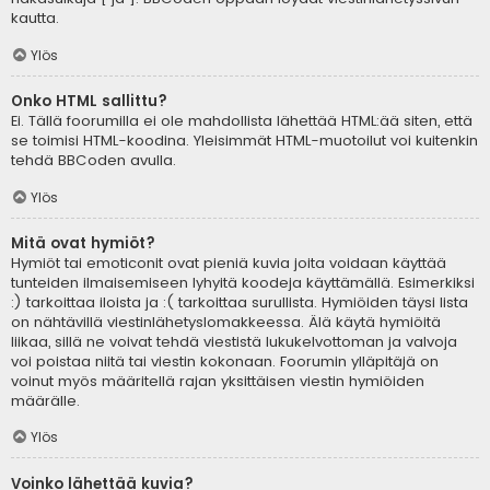
kautta.
Ylös
Onko HTML sallittu?
Ei. Tällä foorumilla ei ole mahdollista lähettää HTML:ää siten, että
se toimisi HTML-koodina. Yleisimmät HTML-muotoilut voi kuitenkin
tehdä BBCoden avulla.
Ylös
Mitä ovat hymiöt?
Hymiöt tai emoticonit ovat pieniä kuvia joita voidaan käyttää
tunteiden ilmaisemiseen lyhyitä koodeja käyttämällä. Esimerkiksi
:) tarkoittaa iloista ja :( tarkoittaa surullista. Hymiöiden täysi lista
on nähtävillä viestinlähetyslomakkeessa. Älä käytä hymiöitä
liikaa, sillä ne voivat tehdä viestistä lukukelvottoman ja valvoja
voi poistaa niitä tai viestin kokonaan. Foorumin ylläpitäjä on
voinut myös määritellä rajan yksittäisen viestin hymiöiden
määrälle.
Ylös
Voinko lähettää kuvia?