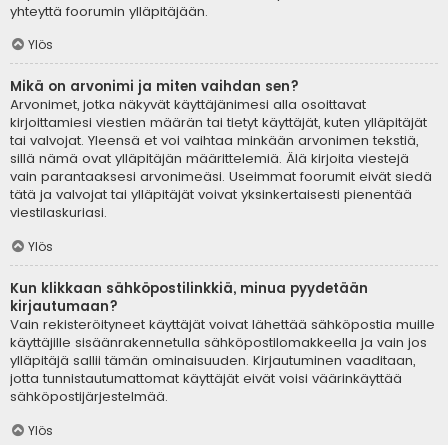
yhteyttä foorumin ylläpitäjään.
Ylös
Mikä on arvonimi ja miten vaihdan sen?
Arvonimet, jotka näkyvät käyttäjänimesi alla osoittavat
kirjoittamiesi viestien määrän tai tietyt käyttäjät, kuten ylläpitäjät
tai valvojat. Yleensä et voi vaihtaa minkään arvonimen tekstiä,
sillä nämä ovat ylläpitäjän määrittelemiä. Älä kirjoita viestejä
vain parantaaksesi arvonimeäsi. Useimmat foorumit eivät siedä
tätä ja valvojat tai ylläpitäjät voivat yksinkertaisesti pienentää
viestilaskuriasi.
Ylös
Kun klikkaan sähköpostilinkkiä, minua pyydetään
kirjautumaan?
Vain rekisteröityneet käyttäjät voivat lähettää sähköpostia muille
käyttäjille sisäänrakennetulla sähköpostilomakkeella ja vain jos
ylläpitäjä sallii tämän ominaisuuden. Kirjautuminen vaaditaan,
jotta tunnistautumattomat käyttäjät eivät voisi väärinkäyttää
sähköpostijärjestelmää.
Ylös