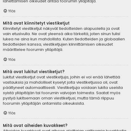
lähettämisen oikeudet antaa foorumin ylläpitäjä.
Ylös
Mitä ovat kiinnitetyt viestiketjut
Kiinnitetyt viestiketjut näkyvät tiedotteiden alapuolella ja ovat
vain etusivulla. Ne ovat yleensä aika tärkeitä, joten sinun tulisi
lukea ne aina kun mahdollista. Kuten tiedotteiden ja globaalien
tiedotteiden kanssa, viestiketjujen kiinnittämisen oikeudet
määrittelee foorumin ylläpitäjä.
Ylös
Mitä ovat lukitut viestiketjut?
Lukitut viestiketjut ovat viestiketjuja, joihin ei voi enää lähettää
vastauksia ja mahdolliset kyselyt joita viestiketjussa oli, ovat
päättyneet automaattisesti. Viestiketjuja voidaan lukita useista
syistä ylläpitäjän tai foorumin valvojan toimesta. Saatat myös
pystyä lukitsemaan oman viestiketjusi, mutta tämä riippuu
foorumin ylläpitäjän antamista oikeuksista.
Ylös
Mitä ovat aiheiden kuvakkeet?
Aiheiden kuvakkeet ovat aiheen aloittajan valitsemia kuvakkeita