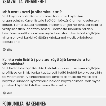
Ystävät ja vihamiehet
Mitä ovat kaveri ja vihamieslistat?
Voit käyttää näitä listoja muiden foorumin käyttäjien
organisointiin. Kaverilistalle lisätään käyttäjiä omien asetusten
kautta. Tämä auttaa nopeasti näkemään jos he ovat paikalla ja
yksityisviestien lähettämisessä. Teemasta riippuen näiden
käyttäjien viestit saatetaan myös korostaa. Jos lisäät käyttäjän
vihamieheksi, kaikki käyttäjän kirjoittamat viestit piilotetaan
oletuksena.
Ylös
Kuinka voin lisätä / poistaa käyttäjiä kavereista tai
vihamiehistä
Voit lisätä käyttäjiä listoihisi kahdella tapaa. Jokaisen käyttäjän
profiilissa on linkki jonka kautta voit lisätä heidät joko kavereihin
tai vihamiehiin. Vaihtoehtoisesti omista asetuksista voit lisätä
käyttäjiä suoraan syöttämällä heidän käyttäjänimen. Voit myös
poistaa käyttäjiä listaltasi samalta sivulta.
Ylös
Foorumilta hakeminen