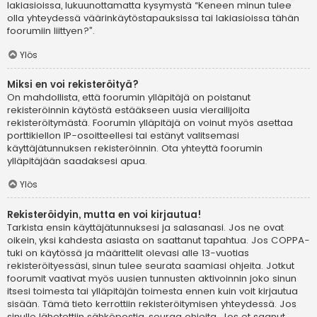
lakiasioissa, lukuunottamatta kysymystä “Keneen minun tulee
olla yhteydessä väärinkäytöstapauksissa tai lakiasioissa tähän
foorumiin liittyen?”.
Ylös
Miksi en voi rekisteröityä?
On mahdollista, että foorumin ylläpitäjä on poistanut
rekisteröinnin käytöstä estääkseen uusia vierailijoita
rekisteröitymästä. Foorumin ylläpitäjä on voinut myös asettaa
porttikiellon IP-osoitteellesi tai estänyt valitsemasi
käyttäjätunnuksen rekisteröinnin. Ota yhteyttä foorumin
ylläpitäjään saadaksesi apua.
Ylös
Rekisteröidyin, mutta en voi kirjautua!
Tarkista ensin käyttäjätunnuksesi ja salasanasi. Jos ne ovat
oikein, yksi kahdesta asiasta on saattanut tapahtua. Jos COPPA-
tuki on käytössä ja määrittelit olevasi alle 13-vuotias
rekisteröityessäsi, sinun tulee seurata saamiasi ohjeita. Jotkut
foorumit vaativat myös uusien tunnusten aktivoinnin joko sinun
itsesi toimesta tai ylläpitäjän toimesta ennen kuin voit kirjautua
sisään. Tämä tieto kerrottiin rekisteröitymisen yhteydessä. Jos
sinulle lähetettiin sähköpostia, seuraa ohjeita. Jos et saanut