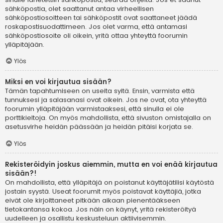
sähköpostia, olet saattanut antaa virheellisen
sähköpostiosoitteen tai sähköpostit ovat saattaneet jäädä
roskapostisuodattimeen. Jos olet varma, että antamasi
sähköpostiosoite oli oikein, yritä ottaa yhteyttä foorumin
ylläpitäjään.
Ylös
Miksi en voi kirjautua sisään?
Tämän tapahtumiseen on useita syitä. Ensin, varmista että
tunnuksesi ja salasanasi ovat oikein. Jos ne ovat, ota yhteyttä
foorumin ylläpitäjään varmistaaksesi, että sinulla ei ole
porttikieltoja. On myös mahdollista, että sivuston omistajalla on
asetusvirhe heidän päässään ja heidän pitäisi korjata se.
Ylös
Rekisteröidyin joskus aiemmin, mutta en voi enää kirjautua
sisään?!
On mahdollista, että ylläpitäjä on poistanut käyttäjätilisi käytöstä
jostain syystä. Useat foorumit myös poistavat käyttäjiä, jotka
eivät ole kirjoittaneet pitkään aikaan pienentääkseen
tietokantansa kokoa. Jos näin on käynyt, yritä rekisteröityä
uudelleen ja osallistu keskusteluun aktiivisemmin.