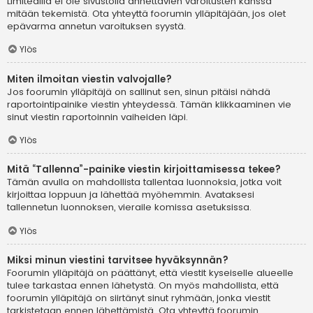
Limitedillä ei ole sivustolla annettavien varoitusten kanssa
mitään tekemistä. Ota yhteyttä foorumin ylläpitäjään, jos olet
epävarma annetun varoituksen syystä.
Ylös
Miten ilmoitan viestin valvojalle?
Jos foorumin ylläpitäjä on sallinut sen, sinun pitäisi nähdä
raportointipainike viestin yhteydessä. Tämän klikkaaminen vie
sinut viestin raportoinnin vaiheiden läpi.
Ylös
Mitä “Tallenna”-painike viestin kirjoittamisessa tekee?
Tämän avulla on mahdollista tallentaa luonnoksia, jotka voit
kirjoittaa loppuun ja lähettää myöhemmin. Avataksesi
tallennetun luonnoksen, vieraile komissa asetuksissa.
Ylös
Miksi minun viestini tarvitsee hyväksynnän?
Foorumin ylläpitäjä on päättänyt, että viestit kyseiselle alueelle
tulee tarkastaa ennen lähetystä. On myös mahdollista, että
foorumin ylläpitäjä on siirtänyt sinut ryhmään, jonka viestit
tarkistetaan ennen lähettämistä. Ota yhteyttä foorumin