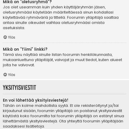
Mikä on “oletusryhmä”?
Jos olet useamman kuin yhden käyttäjäryhmän jäsen,
oletusryhmääsi käytetään määriteltäessä sinun kohdallasi
käytettävää ryhmäväriä ja titteliä. Foorumin ylläpitäjä saattaa
antaa sinulle oikeudet vaihtaa oletusryhmääsi omista
asetuksista.
Ylös
Mikä on “Tiimi” linkki?
Tämä sivu näyttää sinulle listan foorumin henkilökunnasta,
mukaanluettuna ylläpitäjät, valvojat ja muut tiedot, kuten alueet
joita he valvovat.
Ylös
Yksityisviestit
En voi lähettää yksityisviestejä!
Tähän on kolme mahdollista syytä. Et ole rekisteröitynyt ja/tai
kirjautunut sisään, foorumin ylläpitäjä on poistanut yksityisviestit
käytöstä koko foorumilta tai foorumin ylläpitäjä on estänyt sinua
lähettämästä yksityisviestejä. Ota yhteyttä foorumin ylläpitäjään
saadaksesi lisätietoja.