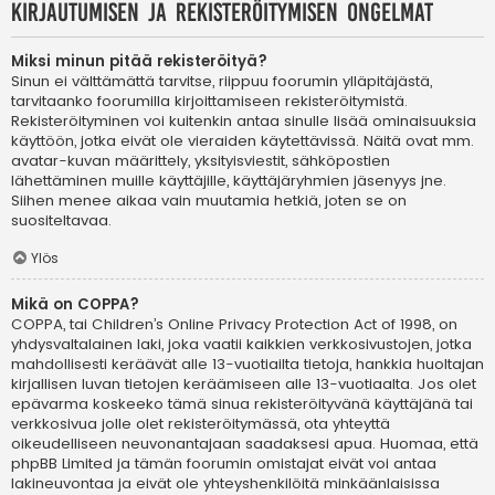
Kirjautumisen ja rekisteröitymisen ongelmat
Miksi minun pitää rekisteröityä?
Sinun ei välttämättä tarvitse, riippuu foorumin ylläpitäjästä,
tarvitaanko foorumilla kirjoittamiseen rekisteröitymistä.
Rekisteröityminen voi kuitenkin antaa sinulle lisää ominaisuuksia
käyttöön, jotka eivät ole vieraiden käytettävissä. Näitä ovat mm.
avatar-kuvan määrittely, yksityisviestit, sähköpostien
lähettäminen muille käyttäjille, käyttäjäryhmien jäsenyys jne.
Siihen menee aikaa vain muutamia hetkiä, joten se on
suositeltavaa.
Ylös
Mikä on COPPA?
COPPA, tai Children’s Online Privacy Protection Act of 1998, on
yhdysvaltalainen laki, joka vaatii kaikkien verkkosivustojen, jotka
mahdollisesti keräävät alle 13-vuotiailta tietoja, hankkia huoltajan
kirjallisen luvan tietojen keräämiseen alle 13-vuotiaalta. Jos olet
epävarma koskeeko tämä sinua rekisteröityvänä käyttäjänä tai
verkkosivua jolle olet rekisteröitymässä, ota yhteyttä
oikeudelliseen neuvonantajaan saadaksesi apua. Huomaa, että
phpBB Limited ja tämän foorumin omistajat eivät voi antaa
lakineuvontaa ja eivät ole yhteyshenkilöitä minkäänlaisissa