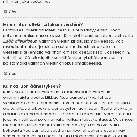
niihin on joku vastannut.
Ylös
Miten liitän allekirjoituksen viestiini?
Lisätäksesi allekirjoituksen viestiisi, sinun täytyy ensin luoda
sellainen omissa asetuksissa. Kun olet luonut sellaisen, voit valita
Lisää allekirjoitus
-valinnan viestin kirjoituslomakkeessa. Voit
myös lisätä allekirjoituksen automaattisesti aina kaikkiin
viesteihisi tekemällä valinnan omissa asetuksissa. Jos teet niin,
voit silti estää allekirjoituksen liittämisen yksittäiseen viestiin
poistamalla valinnan viestinkirjoituslomakkeessa.
Ylös
Kuinka luon äänestyksen?
Kun kirjoitat uuta viestiketjua tai muokkaat viestiketjun
ensimmäistä viestiä, klikkaa "Luo äänestys"-välilehteä
viestilomakkeen alapuolella. Jos et näe tätä välilehteä, sinulla ei
ole tarvittavia oikeuksia äänestysten luomiseen. Syötä otsikko ja
ainakin kaksi vaihtoehtoa niille varattuihin kenttiin. Varmista että
jokainen vaihtoehto on omalla rivillään tekstikentässä. Voit myös
määritellä kuinka monta vaihtoehtoa käyttäjät voivat valita
kohdasta You can also set the number of options users may
select during voting under “Kuinka monta vaihtoehtoa käyttäjä