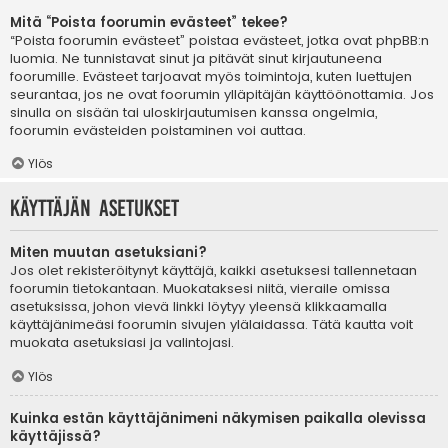
Mitä “Poista foorumin evästeet” tekee?
“Poista foorumin evästeet” poistaa evästeet, jotka ovat phpBB:n
luomia. Ne tunnistavat sinut ja pitävät sinut kirjautuneena
foorumille. Evästeet tarjoavat myös toimintoja, kuten luettujen
seurantaa, jos ne ovat foorumin ylläpitäjän käyttöönottamia. Jos
sinulla on sisään tai uloskirjautumisen kanssa ongelmia,
foorumin evästeiden poistaminen voi auttaa.
Ylös
Käyttäjän asetukset
Miten muutan asetuksiani?
Jos olet rekisteröitynyt käyttäjä, kaikki asetuksesi tallennetaan
foorumin tietokantaan. Muokataksesi niitä, vieraile omissa
asetuksissa, johon vievä linkki löytyy yleensä klikkaamalla
käyttäjänimeäsi foorumin sivujen ylälaidassa. Tätä kautta voit
muokata asetuksiasi ja valintojasi.
Ylös
Kuinka estän käyttäjänimeni näkymisen paikalla olevissa
käyttäjissä?