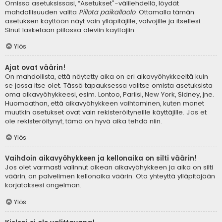
Omissa asetuksissasi, “Asetukset”-välilehdellä, löydät
mahdollisuuden valita
Piilota paikallaolo
. Ottamalla tämän
asetuksen käyttöön näyt vain ylläpitäjille, valvojille ja itsellesi.
Sinut lasketaan piilossa oleviin käyttäjiin.
Ylös
Ajat ovat väärin!
On mahdollista, että näytetty aika on eri aikavyöhykkeeltä kuin
se jossa itse olet. Tässä tapauksessa valitse omista asetuksista
oma aikavyöhykkeesi, esim. Lontoo, Pariisi, New York, Sidney, jne.
Huomaathan, että aikavyöhykkeen vaihtaminen, kuten monet
muutkin asetukset ovat vain rekisteröityneille käyttäjille. Jos et
ole rekisteröitynyt, tämä on hyvä aika tehdä niin.
Ylös
Vaihdoin aikavyöhykkeen ja kellonaika on silti väärin!
Jos olet varmasti valinnut oikean aikavyöhykkeen ja aika on silti
väärin, on palvelimen kellonaika väärin. Ota yhteyttä ylläpitäjään
korjataksesi ongelman.
Ylös