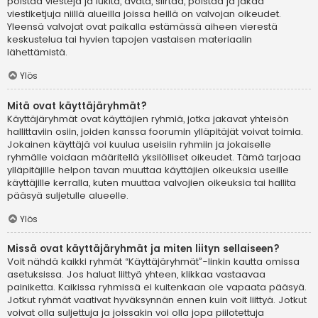
poistaa viestejä ja lukita, avata, siirtää, poistaa ja jakaa
viestiketjuja niillä alueilla joissa heillä on valvojan oikeudet.
Yleensä valvojat ovat paikalla estämässä aiheen vierestä
keskustelua tai hyvien tapojen vastaisen materiaalin
lähettämistä.
Ylös
Mitä ovat käyttäjäryhmät?
Käyttäjäryhmät ovat käyttäjien ryhmiä, jotka jakavat yhteisön
hallittaviin osiin, joiden kanssa foorumin ylläpitäjät voivat toimia.
Jokainen käyttäjä voi kuulua useisiin ryhmiin ja jokaiselle
ryhmälle voidaan määritellä yksilölliset oikeudet. Tämä tarjoaa
ylläpitäjille helpon tavan muuttaa käyttäjien oikeuksia useille
käyttäjille kerralla, kuten muuttaa valvojien oikeuksia tai hallita
pääsyä suljetulle alueelle.
Ylös
Missä ovat käyttäjäryhmät ja miten liityn sellaiseen?
Voit nähdä kaikki ryhmät “Käyttäjäryhmät”-linkin kautta omissa
asetuksissa. Jos haluat liittyä yhteen, klikkaa vastaavaa
painiketta. Kaikissa ryhmissä ei kuitenkaan ole vapaata pääsyä.
Jotkut ryhmät vaativat hyväksynnän ennen kuin voit liittyä. Jotkut
voivat olla suljettuja ja joissakin voi olla jopa piilotettuja