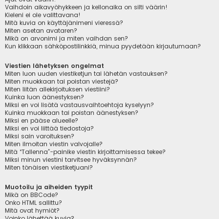
Vaihdoin aikavyöhykkeen ja kellonaika on silti väärin!
Kieleni ei ole valittavana!
Mitä kuvia on käyttäjänimeni vieressä?
Miten asetan avataren?
Mikä on arvonimi ja miten vaihdan sen?
Kun klikkaan sähköpostilinkkiä, minua pyydetään kirjautumaan?
Viestien lähetyksen ongelmat
Miten luon uuden viestiketjun tai lähetän vastauksen?
Miten muokkaan tai poistan viestejä?
Miten liitän allekirjoituksen viestiini?
Kuinka luon äänestyksen?
Miksi en voi lisätä vastausvaihtoehtoja kyselyyn?
Kuinka muokkaan tai poistan äänestyksen?
Miksi en pääse alueelle?
Miksi en voi liittää tiedostoja?
Miksi sain varoituksen?
Miten ilmoitan viestin valvojalle?
Mitä “Tallenna”-painike viestin kirjoittamisessa tekee?
Miksi minun viestini tarvitsee hyväksynnän?
Miten tönäisen viestiketjuani?
Muotoilu ja aiheiden tyypit
Mikä on BBCode?
Onko HTML sallittu?
Mitä ovat hymiöt?
Voinko lähettää kuvia?