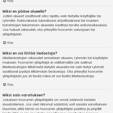
Ylös
Miksi en pääse alueelle?
Jotkin alueet saattavat olla rajattu vain tietyille käyttäjille tai
ryhmille. Katsoaksesi, lukeaksesi, kirjoittaaksesi tai muiden
toimintojen tekeminen alueella saattaa tarvita erikoisoikeuksia.
Jos haluat oikeudet, ota yhteyttä foorumin valvojaan tai
ylläpitäjään.
Ylös
Miksi en voi liittää tiedostoja?
Liitetiedostojen oikeudet annetaan alueen, ryhmän tai käyttäjän
mukaan. Foorumin ylläpitäjä ei välttämättä ole sallinut
liitetiedostojen liittämistä tietyllä alueella tai vain tietyt ryhmät
saattavat pystyä liittämään tiedostoja. Ota yhteyttä foorumin
ylläpitäjään jos et tiedä miksi et voi lisätä liitetiedostoja.
Ylös
Miksi sain varoituksen?
Jokaisen foorumin ylläpitäjällä on omat säännöt heidän
sivustollensa. Jos olet rikkonut sääntöä, voit saada varoituksen.
Huomioi, että tämä on foorumin ylläpitäjän päätös ja phpBB