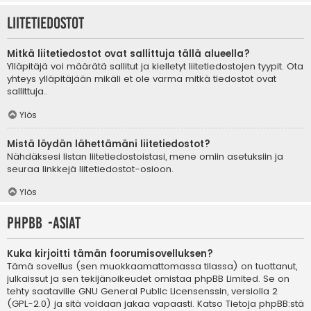
Liitetiedostot
Mitkä liitetiedostot ovat sallittuja tällä alueella?
Ylläpitäjä voi määrätä sallitut ja kielletyt liitetiedostojen tyypit. Ota
yhteys ylläpitäjään mikäli et ole varma mitkä tiedostot ovat
sallittuja..
Ylös
Mistä löydän lähettämäni liitetiedostot?
Nähdäksesi listan liitetiedostoistasi, mene omiin asetuksiin ja
seuraa linkkejä liitetiedostot-osioon.
Ylös
phpBB -asiat
Kuka kirjoitti tämän foorumisovelluksen?
Tämä sovellus (sen muokkaamattomassa tilassa) on tuottanut,
julkaissut ja sen tekijänoikeudet omistaa
phpBB Limited
. Se on
tehty saataville GNU General Public Licensenssin, versiolla 2
(GPL-2.0) ja sitä voidaan jakaa vapaasti. Katso
Tietoja phpBB:stä