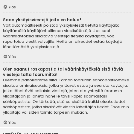
Ylös
Saan yksityisviestejä joita en halua!
Voit automaattisesti poistaa yksityisviestit tietyltä käyttäjältä
käyttämällä käyttäjänhallinnan viestisääntöjä. Jos saat
väärinkäytöksiä sisältäviä viestejä tietyltä käyttäjältä, voit
raportoida viestit valvojille. Heillä on oikeudet estää käyttäjiä
lähettämästä yksityisviestejä.
Ylös
Olen saanut roskapostia tai väärinkäytöksiä sisältäviä
viestejä tältä foorumilta!
Olemme pahoillamme siitä. Tämän foorumin sähköpostilomake
sisältää ominaisuuksia, jotka yrittävät estää ja seurata käyttäjiä,
jotka lähettävät sellaisia viestejä, joten ota yhteyttä foorumin
ylläpitäjään ja lähetä hänelle täysi kopio saamastasi
sähköpostista. On tärkeää, että se sisältää kaikki otsaketiedot
sähköpostista, jotka sisältävät viestin lähettäjän tiedot. Foorumin
ylläpitäjä voi sitten toimia tarpeen mukaan.
Ylös