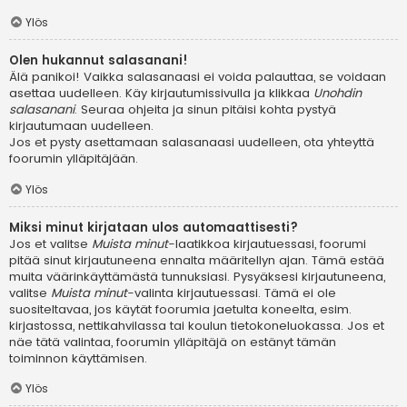
Ylös
Olen hukannut salasanani!
Älä panikoi! Vaikka salasanaasi ei voida palauttaa, se voidaan
asettaa uudelleen. Käy kirjautumissivulla ja klikkaa
Unohdin
salasanani
. Seuraa ohjeita ja sinun pitäisi kohta pystyä
kirjautumaan uudelleen.
Jos et pysty asettamaan salasanaasi uudelleen, ota yhteyttä
foorumin ylläpitäjään.
Ylös
Miksi minut kirjataan ulos automaattisesti?
Jos et valitse
Muista minut
-laatikkoa kirjautuessasi, foorumi
pitää sinut kirjautuneena ennalta määritellyn ajan. Tämä estää
muita väärinkäyttämästä tunnuksiasi. Pysyäksesi kirjautuneena,
valitse
Muista minut
-valinta kirjautuessasi. Tämä ei ole
suositeltavaa, jos käytät foorumia jaetulta koneelta, esim.
kirjastossa, nettikahvilassa tai koulun tietokoneluokassa. Jos et
näe tätä valintaa, foorumin ylläpitäjä on estänyt tämän
toiminnon käyttämisen.
Ylös