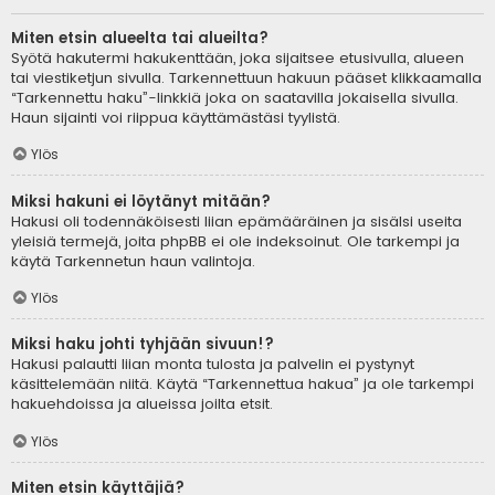
Miten etsin alueelta tai alueilta?
Syötä hakutermi hakukenttään, joka sijaitsee etusivulla, alueen
tai viestiketjun sivulla. Tarkennettuun hakuun pääset klikkaamalla
“Tarkennettu haku”-linkkiä joka on saatavilla jokaisella sivulla.
Haun sijainti voi riippua käyttämästäsi tyylistä.
Ylös
Miksi hakuni ei löytänyt mitään?
Hakusi oli todennäköisesti liian epämääräinen ja sisälsi useita
yleisiä termejä, joita phpBB ei ole indeksoinut. Ole tarkempi ja
käytä Tarkennetun haun valintoja.
Ylös
Miksi haku johti tyhjään sivuun!?
Hakusi palautti liian monta tulosta ja palvelin ei pystynyt
käsittelemään niitä. Käytä “Tarkennettua hakua” ja ole tarkempi
hakuehdoissa ja alueissa joilta etsit.
Ylös
Miten etsin käyttäjiä?