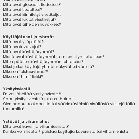
Mitä ovat globaalit tiedotteet?
Mitä ovat tiedotteet?
Mitä ovat kiinnitetyt viestiketjut
Mitä ovat lukitut viestiketjut?
Mitä ovat aiheiden kuvakkeet?
Käyttäjätasot ja ryhmät
Mitä ovat ylläpitäjät?
Mitä ovatr valvojat?
Mitä ovat käyttäjäryhmät?
Missä ovat käyttäjäryhmät ja miten liityn sellaiseen?
Miten pääsen käyttäjäryhmän johtajaksi?
Miksi jotkut käyttäjäryhmät näkyvät eri väreillä?
Mikä on “oletusryhmä”?
Mikä on “Tiimi” linkki?
Yksityisviestit
En voi lähettää yksityisviestejä!
Saan yksityisviestejä joita en halua!
Olen saanut roskapostia tai väärinkäytöksiä sisältäviä viestejä tältä
foorumilta!
Ystävät ja vihamiehet
Mitä ovat kaveri ja vihamieslistat?
Kuinka voin lisätä / poistaa käyttäjiä kavereista tai vihamiehistä