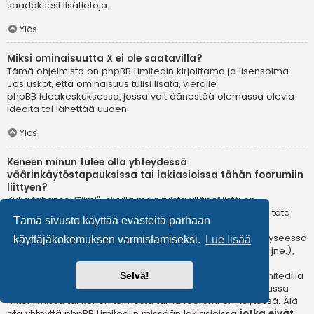
saadaksesi lisätietoja.
Ylös
Miksi ominaisuutta X ei ole saatavilla?
Tämä ohjelmisto on phpBB Limitedin kirjoittama ja lisensoima.
Jos uskot, että ominaisuus tulisi lisätä, vieraile
phpBB ideakeskuksessa
, jossa voit äänestää olemassa olevia
ideoita tai lähettää uuden.
Ylös
Keneen minun tulee olla yhteydessä
väärinkäytöstapauksissa tai lakiasioissa tähän foorumiin
liittyen?
Kuka tahansa “Tiimi”-sivulla mainituista ylläpitäjistä on
todennäköisesti sopiva yhteyshenkilö valituksillesi. Jos et tätä
Tämä sivusto käyttää evästeitä parhaan
kautta saa vastausta, sinun kannattaa ottaa yhteyttä
verkkotunnuksen omistajaan (tee
whois-kysely
) tai jos kyseessä
käyttäjäkokemuksen varmistamiseksi.
Lue lisää
on ilmaispalvelussa oleva (esim. Yahoo!, free.fr, f2s.com, jne.),
ota yhteyttä ylläpitoon tai väärinkäytöksistä vastaavaan
osastoon kyseisessä palvelussa. Huomaa, että phpBB Limitedillä
Selvä!
ei ole lainkaan toimivaltaa
ja sitä ei voida pitää vastuussa
miten, missä tai kenen toimesta tämä foorumi on käytössä. Älä
ota yhteyttä phpBB Limitediin missään lakiasioissa
jotka eivät