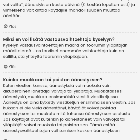
voi valita”, äänestyksen kesto päivinä (0 kestää loputtomasti) ja
viimeisenä voit antaa käyttäjille mahdollisuuden muuttaa
ääntään.
Ylös
Miksi en voi lisätä vastausvaihtoehtoja kyselyyn?
Kyselyn vastausvaihtoehtojen määrä on foorumin ylläpitäjän
määrittelemä. Jos tarvitset enemmän vaihtoehtoja kuin on
sallittu, ota yhteyttä foorumin ylläpitäjään.
Ylös
Kuinka muokkaan tai poistan äänestyksen?
Kuten viestien kanssa, äänestyksiä voi muokata vain
alkuperäinen lähettäjä, valvoja tai ylläpitäjä. Muokataksesi
äänestystä, muokkaa ensimmäistä viestiä viestiketjussa.
Äänestys on aina kytketty viestiketjun ensimmäiseen viestiin. Jos
kukaan ei ole vielä äänestänyt, käyttäjät voivat poistaa
äänestyksen tai muokata mitä tahansa äänestyksen asetusta.
Jos käyttäjät ovat kuitenkin jo äänestäneet, vain valvojat tai
ylläpitäjät voivat muokata tai poistaa sen. Tämä estää
äänestysvaihtoehtojen vaihtamisen kesken äänestyksen.