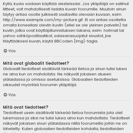
Kyllä, kuvia voidaan käyttää viesteissäsi. Jos ylläpitäjä on sallinut
liitteet, voit mahdollisesti ladata kuvan foorumille. Muutoin sinun
täytyy antaa osoite julkisesti saatavilla olevaan kuvaan, esim.
http://www.example.com/my-picture.gif. Et voi antaa osoitetta
omalla koneellasi oleviin kuviin (ellei se ole yleinen palvelin) tai
kuviin, jotka ovat käyttäjätunnistuksen takana, esim. hotmail tai
yahoo sähköpostilaatikot, salasanasuojatut sivustot, jne.
Näyttääksesi kuvan, käytä BBCoden [img]-tagia.
Ylös
Mitä ovat globaalit tiedotteet?
Globaalit tiedotteet sisältävät tärkeää tietoa ja sinun tulisi lukea
ne aina kun on mahdolista. Ne näkyvät jokaisen alueen
ylälaidassa ja omissa asetuksissa. Globaalien tiedotteiden
oikeudet myöntää foorumin ylläpitäjä.
Ylös
Mitä ovat tiedotteet?
Tiedotteet usein sisältävät tärkeää tietoa foorumista jota olet
lukemassa ja siksi ne tulisi lukea aina kun mahdollista. Tiedotteet
näkyvät jokaisen sivun ylälaidassa niillä foorumeilla joihin ne on
lähetetty. Kuten globaalien tiedotteiden kohdalla, tiedotteiden