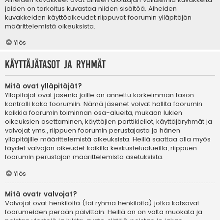
joiden on tarkoitus kuvastaa niiden sisältöä. Aiheiden
kuvakkeiden käyttöoikeudet riippuvat foorumin ylläpitäjän
määrittelemistä oikeuksista.
Ylös
Käyttäjätasot ja ryhmät
Mitä ovat ylläpitäjät?
Ylläpitäjät ovat jäseniä joille on annettu korkeimman tason
kontrolli koko foorumiin. Nämä jäsenet voivat hallita foorumin
kaikkia foorumin toiminnan osa-alueita, mukaan lukien
oikeuksien asettaminen, käyttäjien porttikiellot, käyttäjäryhmät ja
valvojat yms., riippuen foorumin perustajasta ja hänen
ylläpitäjille määrittelemistä oikeuksista. Heillä saattaa olla myös
täydet valvojan oikeudet kaikilla keskustelualueilla, riippuen
foorumin perustajan määrittelemistä asetuksista.
Ylös
Mitä ovatr valvojat?
Valvojat ovat henkilöitä (tai ryhmä henkilöitä) jotka katsovat
foorumeiden perään päivittäin. Heillä on on valta muokata ja