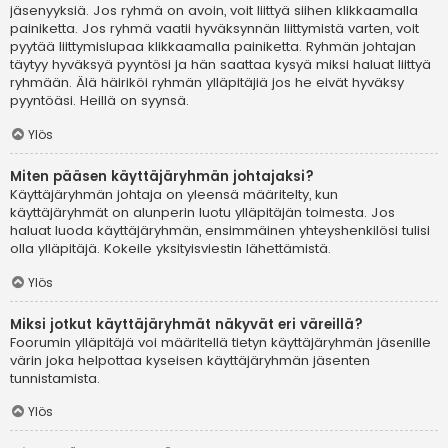
jäsenyyksiä. Jos ryhmä on avoin, voit liittyä siihen klikkaamalla
painiketta. Jos ryhmä vaatii hyväksynnän liittymistä varten, voit
pyytää liittymislupaa klikkaamalla painiketta. Ryhmän johtajan
täytyy hyväksyä pyyntösi ja hän saattaa kysyä miksi haluat liittyä
ryhmään. Älä häiriköi ryhmän ylläpitäjiä jos he eivät hyväksy
pyyntöäsi. Heillä on syynsä.
Ylös
Miten pääsen käyttäjäryhmän johtajaksi?
Käyttäjäryhmän johtaja on yleensä määritelty, kun
käyttäjäryhmät on alunperin luotu ylläpitäjän toimesta. Jos
haluat luoda käyttäjäryhmän, ensimmäinen yhteyshenkilösi tulisi
olla ylläpitäjä. Kokeile yksityisviestin lähettämistä.
Ylös
Miksi jotkut käyttäjäryhmät näkyvät eri väreillä?
Foorumin ylläpitäjä voi määritellä tietyn käyttäjäryhmän jäsenille
värin joka helpottaa kyseisen käyttäjäryhmän jäsenten
tunnistamista.
Ylös