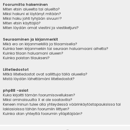
Foorumilta hakeminen
Miten etsin alueelta tai alueilta?
Miksi hakuni ei löytänyt mitään?
Miksi haku johti tyhjään sivuun!?
Miten etsin käyttäjiä?
Miten löydän omat viestini ja viestiketjuni?
Seuraaminen ja kirjanmerkit
Mikä ero on kirjanmerkillä ja tilaamisella?
Kuinka teen kirjanmerkin tai seuraan haluamaani aihetta?
Kuinka tilaan haluamani alueen?
Kuinka poistan tilaukseni?
Liitetiedostot
Mitkä liitetiedostot ovat sallittuja tällä alueella?
Mistä löydän lähettämäni liitetiedostot?
phpBB -asiat
Kuka kirjoitti tämän foorumisovelluksen?
Miksi ominaisuutta X ei ole saatavilla?
Keneen minun tulee olla yhteydessä väärinkäytöstapauksissa tai
lakiasioissa tähän foorumiin liittyen?
Kuinka otan yhteyttä foorumin ylläpitäjään?