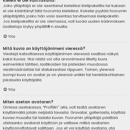
Kieleni ei ole valittavana!
Joko ylläpitäjä ei ole asentanut kielellesi kielipakettia tai kukaan
ei ole kääntänyt tätä foorumia kielellesi. Kokeile pyytää foorumin
ylläpitäjältä, josko hän voisi asentaa tarvitsemasi kielipaketin.
Jos kielipakettia ei ole olemassa, voit luoda uuden käännöksen.
Lisätietoja löytyy
phpBB
®:n sivuilta.
Ylös
Mitä kuvia on käyttäjänimeni vieressä?
Viestejä katsottaessa käyttäjänimen vieressä saattaa näkyä
kaksi kuvaa. Yksi niistä voi olla arvonimeesi liitetty kuva
esimerkiksi tähtien, laatikoiden tai pisteiden muodossa
viestimäärästäsi tai statuksestasi riippuen. Toinen, yleensä
isompi kuva on avatar ja on yleensä uniikki tai henkilökohtainen
jokaisella käyttäjällä.
Ylös
Miten asetan avataren?
Omissa asetuksissa, “Profiilin” alla, voit lisätä avataren
käyttämällä jotain neljästä tavasta: Gravatar, galleriasta, käyttää
kuvaa muualta tai ladata kuvan. Foorumin ylläpitäjä päättää
otetaanko avataret käyttöön ja valitsee mitkä avatarien
käyttöönottotavat sallitaan. Jos et voi käyttää avataria, ota