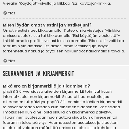
Vieraile “Käyttäjät”-sivulla ja klikkaa “Etsi käyttäjä”-linkkiä.
Ylös
Miten löydän omat viestini ja viestiketjuni?
Omat viestisi näet klikkaamalla “Katso omia viestejäsi”-linkkiä
omissa asetuksissa tai klikkaamalla “Etsi käyttäjän viesteistä”-
linkkiä omalla profiilisivullasi tai klikkaamalla “Pikalinkit”-valikkoa
foorumin ylälaidassa. Etsiäksesi omia viestiketjuja, käytä
tarkennettua hakua ja täytä sen hakuehdot haluamallasi tavalla.
Ylös
Seuraaminen ja kirjanmerkit
Mikä ero on kirjanmerkillä ja tilaamisella?
phpBB 3.0 -versiossa aiheiden kirjanmerkit toimivat kuten
internet-selaimen kirjanmerkit. Sinua ei huomautettu jos
aiheeseen tuli päivitys. phpBB 3.1 -versiosta lähtien kirjanmerkit
toimivat samaan tapaan kuin aiheiden tilaaminen. Voit saada
ilmoituksen kun aihe josta sinulla on kirjanmerkki päivittyy.
Tilaaminen puolestaan huomauttaa sinua kun aiheeseen tai
foorumiin tulee päivitys. Huomautusten asetukset ja tilausten
asetukset voidaan määrittää omissa asetuksissa kohdassa