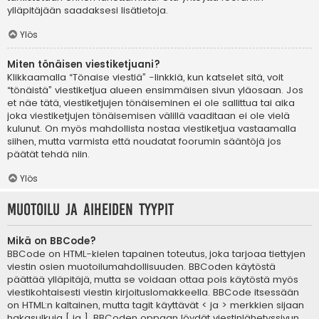
ylläpitäjään saadaksesi lisätietoja.
Ylös
Miten tönäisen viestiketjuani?
Klikkaamalla “Tönaise viestiä” -linkkiä, kun katselet sitä, voit
“tönäistä” viestiketjua alueen ensimmäisen sivun yläosaan. Jos
et näe tätä, viestiketjujen tönäiseminen ei ole sallittua tai aika
joka viestiketjujen tönäisemisen välillä vaaditaan ei ole vielä
kulunut. On myös mahdollista nostaa viestiketjua vastaamalla
siihen, mutta varmista että noudatat foorumin sääntöjä jos
päätät tehdä niin.
Ylös
Muotoilu ja aiheiden tyypit
Mikä on BBCode?
BBCode on HTML-kielen tapainen toteutus, joka tarjoaa tiettyjen
viestin osien muotoilumahdollisuuden. BBCoden käytöstä
päättää ylläpitäjä, mutta se voidaan ottaa pois käytöstä myös
viestikohtaisesti viestin kirjoituslomakkeella. BBCode itsessään
on HTML:n kaltainen, mutta tagit käyttävät < ja > merkkien sijaan
hakasulkuja [ ja ]. BBCoden oppaan löydät viestinlähetyssivun