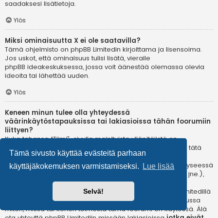
saadaksesi lisätietoja.
Ylös
Miksi ominaisuutta X ei ole saatavilla?
Tämä ohjelmisto on phpBB Limitedin kirjoittama ja lisensoima.
Jos uskot, että ominaisuus tulisi lisätä, vieraile
phpBB ideakeskuksessa
, jossa voit äänestää olemassa olevia
ideoita tai lähettää uuden.
Ylös
Keneen minun tulee olla yhteydessä
väärinkäytöstapauksissa tai lakiasioissa tähän foorumiin
liittyen?
Kuka tahansa “Tiimi”-sivulla mainituista ylläpitäjistä on
todennäköisesti sopiva yhteyshenkilö valituksillesi. Jos et tätä
Tämä sivusto käyttää evästeitä parhaan
kautta saa vastausta, sinun kannattaa ottaa yhteyttä
verkkotunnuksen omistajaan (tee
whois-kysely
) tai jos kyseessä
käyttäjäkokemuksen varmistamiseksi.
Lue lisää
on ilmaispalvelussa oleva (esim. Yahoo!, free.fr, f2s.com, jne.),
ota yhteyttä ylläpitoon tai väärinkäytöksistä vastaavaan
osastoon kyseisessä palvelussa. Huomaa, että phpBB Limitedillä
Selvä!
ei ole lainkaan toimivaltaa
ja sitä ei voida pitää vastuussa
miten, missä tai kenen toimesta tämä foorumi on käytössä. Älä
ota yhteyttä phpBB Limitediin missään lakiasioissa
jotka eivät