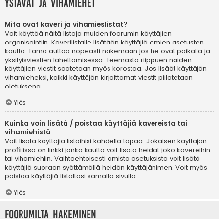
Ystävät ja vihamiehet
Mitä ovat kaveri ja vihamieslistat?
Voit käyttää näitä listoja muiden foorumin käyttäjien
organisointiin. Kaverilistalle lisätään käyttäjiä omien asetusten
kautta. Tämä auttaa nopeasti näkemään jos he ovat paikalla ja
yksityisviestien lähettämisessä. Teemasta riippuen näiden
käyttäjien viestit saatetaan myös korostaa. Jos lisäät käyttäjän
vihamieheksi, kaikki käyttäjän kirjoittamat viestit piilotetaan
oletuksena.
Ylös
Kuinka voin lisätä / poistaa käyttäjiä kavereista tai
vihamiehistä
Voit lisätä käyttäjiä listoihisi kahdella tapaa. Jokaisen käyttäjän
profiilissa on linkki jonka kautta voit lisätä heidät joko kavereihin
tai vihamiehiin. Vaihtoehtoisesti omista asetuksista voit lisätä
käyttäjiä suoraan syöttämällä heidän käyttäjänimen. Voit myös
poistaa käyttäjiä listaltasi samalta sivulta.
Ylös
Foorumilta hakeminen