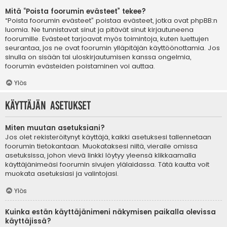
Mitä “Poista foorumin evästeet” tekee?
“Poista foorumin evästeet” poistaa evästeet, jotka ovat phpBB:n
luomia. Ne tunnistavat sinut ja pitävät sinut kirjautuneena
foorumille. Evästeet tarjoavat myös toimintoja, kuten luettujen
seurantaa, jos ne ovat foorumin ylläpitäjän käyttöönottamia. Jos
sinulla on sisään tai uloskirjautumisen kanssa ongelmia,
foorumin evästeiden poistaminen voi auttaa.
Ylös
Käyttäjän asetukset
Miten muutan asetuksiani?
Jos olet rekisteröitynyt käyttäjä, kaikki asetuksesi tallennetaan
foorumin tietokantaan. Muokataksesi niitä, vieraile omissa
asetuksissa, johon vievä linkki löytyy yleensä klikkaamalla
käyttäjänimeäsi foorumin sivujen ylälaidassa. Tätä kautta voit
muokata asetuksiasi ja valintojasi.
Ylös
Kuinka estän käyttäjänimeni näkymisen paikalla olevissa
käyttäjissä?