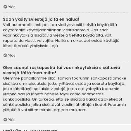
Ylös
Saan yksityisviestejä joita en halua!
Voit automaattisesti poistaa yksityisviestit tietyltä käyttäjältä
käyttämällä käyttäjänhallinnan viestisääntöjä. Jos saat
väärinkäytöksiä sisältäviä viestejä tietyltä käyttäjältä, voit
raportoida viestit valvojille. Heillä on oikeudet estää käyttäjiä
lähettämästä yksityisviestejä.
Ylös
Olen saanut roskapostia tai väärinkäytöksiä sisältäviä
viestejä tältä foorumilta!
Olemme pahoillamme siitä. Tämän foorumin sähköpostilomake
sisältää ominaisuuksia, jotka yrittävät estää ja seurata käyttäjiä,
jotka lähettävät sellaisia viestejä, joten ota yhteyttä foorumin
ylläpitäjään ja lähetä hänelle täysi kopio saamastasi
sähköpostista. On tärkeää, että se sisältää kaikki otsaketiedot
sähköpostista, jotka sisältävät viestin lähettäjän tiedot. Foorumin
ylläpitäjä voi sitten toimia tarpeen mukaan.
Ylös