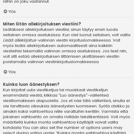
niihin on joku vastannut.
Ylös
Miten liitän allekirjoituksen viestiini?
Lisätäksesi allekirjoituksen viestiisi, sinun täytyy ensin luoda
sellainen omissa asetuksissa. Kun olet luonut sellaisen, voit valita
Lisää allekirjoitus
-valinnan viestin kirjoituslomakkeessa. Voit
myös lisätä allekirjoituksen automaattisesti aina kaikkiin
viesteihisi tekemällä valinnan omissa asetuksissa. Jos teet niin,
voit silti estää allekirjoituksen liittämisen yksittäiseen viestiin
poistamalla valinnan viestinkirjoituslomakkeessa.
Ylös
Kuinka luon äänestyksen?
Kun kirjoitat uuta viestiketjua tai muokkaat viestiketjun
ensimmäistä viestiä, klikkaa "Luo äänestys"-välilehteä
viestilomakkeen alapuolella. Jos et näe tätä välilehteä, sinulla ei
ole tarvittavia oikeuksia äänestysten luomiseen. Syötä otsikko ja
ainakin kaksi vaihtoehtoa niille varattuihin kenttiin. Varmista että
jokainen vaihtoehto on omalla rivillään tekstikentässä. Voit myös
määritellä kuinka monta vaihtoehtoa käyttäjät voivat valita
kohdasta You can also set the number of options users may
select during voting under “Kuinka monta vaihtoehtoa käyttäjä