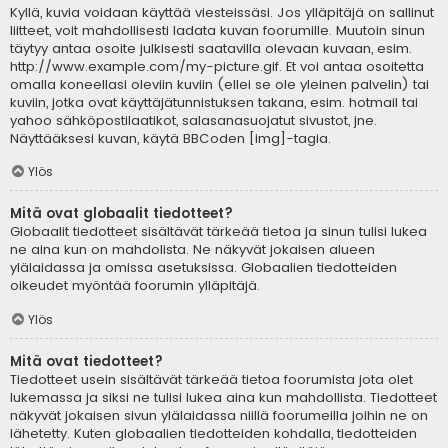
Kyllä, kuvia voidaan käyttää viesteissäsi. Jos ylläpitäjä on sallinut
liitteet, voit mahdollisesti ladata kuvan foorumille. Muutoin sinun
täytyy antaa osoite julkisesti saatavilla olevaan kuvaan, esim.
http://www.example.com/my-picture.gif. Et voi antaa osoitetta
omalla koneellasi oleviin kuviin (ellei se ole yleinen palvelin) tai
kuviin, jotka ovat käyttäjätunnistuksen takana, esim. hotmail tai
yahoo sähköpostilaatikot, salasanasuojatut sivustot, jne.
Näyttääksesi kuvan, käytä BBCoden [img]-tagia.
Ylös
Mitä ovat globaalit tiedotteet?
Globaalit tiedotteet sisältävät tärkeää tietoa ja sinun tulisi lukea
ne aina kun on mahdolista. Ne näkyvät jokaisen alueen
ylälaidassa ja omissa asetuksissa. Globaalien tiedotteiden
oikeudet myöntää foorumin ylläpitäjä.
Ylös
Mitä ovat tiedotteet?
Tiedotteet usein sisältävät tärkeää tietoa foorumista jota olet
lukemassa ja siksi ne tulisi lukea aina kun mahdollista. Tiedotteet
näkyvät jokaisen sivun ylälaidassa niillä foorumeilla joihin ne on
lähetetty. Kuten globaalien tiedotteiden kohdalla, tiedotteiden