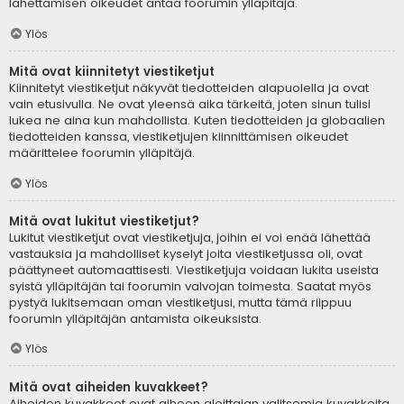
lähettämisen oikeudet antaa foorumin ylläpitäjä.
Ylös
Mitä ovat kiinnitetyt viestiketjut
Kiinnitetyt viestiketjut näkyvät tiedotteiden alapuolella ja ovat
vain etusivulla. Ne ovat yleensä aika tärkeitä, joten sinun tulisi
lukea ne aina kun mahdollista. Kuten tiedotteiden ja globaalien
tiedotteiden kanssa, viestiketjujen kiinnittämisen oikeudet
määrittelee foorumin ylläpitäjä.
Ylös
Mitä ovat lukitut viestiketjut?
Lukitut viestiketjut ovat viestiketjuja, joihin ei voi enää lähettää
vastauksia ja mahdolliset kyselyt joita viestiketjussa oli, ovat
päättyneet automaattisesti. Viestiketjuja voidaan lukita useista
syistä ylläpitäjän tai foorumin valvojan toimesta. Saatat myös
pystyä lukitsemaan oman viestiketjusi, mutta tämä riippuu
foorumin ylläpitäjän antamista oikeuksista.
Ylös
Mitä ovat aiheiden kuvakkeet?
Aiheiden kuvakkeet ovat aiheen aloittajan valitsemia kuvakkeita