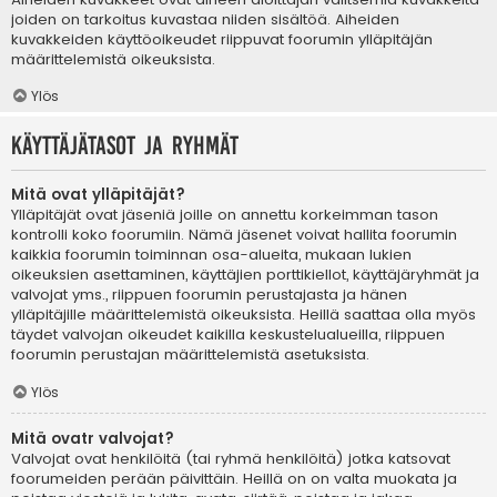
joiden on tarkoitus kuvastaa niiden sisältöä. Aiheiden
kuvakkeiden käyttöoikeudet riippuvat foorumin ylläpitäjän
määrittelemistä oikeuksista.
Ylös
Käyttäjätasot ja ryhmät
Mitä ovat ylläpitäjät?
Ylläpitäjät ovat jäseniä joille on annettu korkeimman tason
kontrolli koko foorumiin. Nämä jäsenet voivat hallita foorumin
kaikkia foorumin toiminnan osa-alueita, mukaan lukien
oikeuksien asettaminen, käyttäjien porttikiellot, käyttäjäryhmät ja
valvojat yms., riippuen foorumin perustajasta ja hänen
ylläpitäjille määrittelemistä oikeuksista. Heillä saattaa olla myös
täydet valvojan oikeudet kaikilla keskustelualueilla, riippuen
foorumin perustajan määrittelemistä asetuksista.
Ylös
Mitä ovatr valvojat?
Valvojat ovat henkilöitä (tai ryhmä henkilöitä) jotka katsovat
foorumeiden perään päivittäin. Heillä on on valta muokata ja