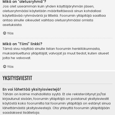
Mikä on “oletusryhmä”?
Jos olet useamman kuin yhden käyttäjäryhmän jäsen,
oletusryhmääsi käytetään määriteltäessä sinun kohdallasi
käytettävää ryhmäväriä ja titteliä. Foorumin ylläpitäjä saattaa
antaa sinulle oikeudet vaihtaa oletusryhmääsi omista
asetuksista.
Ylös
Mikä on “Tiimi” linkki?
Tämä sivu näyttää sinulle listan foorumin henkilökunnasta,
mukaanluettuna ylläpitäjät, valvojat ja muut tiedot, kuten alueet
joita he valvovat.
Ylös
Yksityisviestit
En voi lähettää yksityisviestejä!
Tähän on kolme mahdollista syytä. Et ole rekisteröitynyt ja/tai
kirjautunut sisään, foorumin ylläpitäjä on poistanut yksityisviestit
käytöstä koko foorumilta tai foorumin ylläpitäjä on estänyt sinua
lähettämästä yksityisviestejä. Ota yhteyttä foorumin ylläpitäjään
saadaksesi lisätietoja.