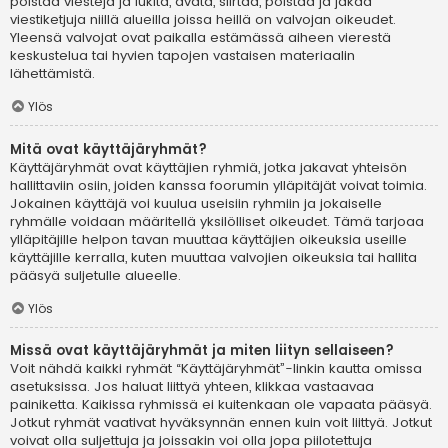
poistaa viestejä ja lukita, avata, siirtää, poistaa ja jakaa
viestiketjuja niillä alueilla joissa heillä on valvojan oikeudet.
Yleensä valvojat ovat paikalla estämässä aiheen vierestä
keskustelua tai hyvien tapojen vastaisen materiaalin
lähettämistä.
Ylös
Mitä ovat käyttäjäryhmät?
Käyttäjäryhmät ovat käyttäjien ryhmiä, jotka jakavat yhteisön
hallittaviin osiin, joiden kanssa foorumin ylläpitäjät voivat toimia.
Jokainen käyttäjä voi kuulua useisiin ryhmiin ja jokaiselle
ryhmälle voidaan määritellä yksilölliset oikeudet. Tämä tarjoaa
ylläpitäjille helpon tavan muuttaa käyttäjien oikeuksia useille
käyttäjille kerralla, kuten muuttaa valvojien oikeuksia tai hallita
pääsyä suljetulle alueelle.
Ylös
Missä ovat käyttäjäryhmät ja miten liityn sellaiseen?
Voit nähdä kaikki ryhmät “Käyttäjäryhmät”-linkin kautta omissa
asetuksissa. Jos haluat liittyä yhteen, klikkaa vastaavaa
painiketta. Kaikissa ryhmissä ei kuitenkaan ole vapaata pääsyä.
Jotkut ryhmät vaativat hyväksynnän ennen kuin voit liittyä. Jotkut
voivat olla suljettuja ja joissakin voi olla jopa piilotettuja