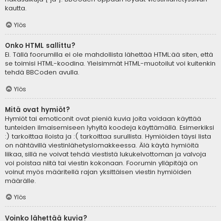
kautta.
Ylös
Onko HTML sallittu?
Ei. Tällä foorumilla ei ole mahdollista lähettää HTML:ää siten, että
se toimisi HTML-koodina. Yleisimmät HTML-muotoilut voi kuitenkin
tehdä BBCoden avulla.
Ylös
Mitä ovat hymiöt?
Hymiöt tai emoticonit ovat pieniä kuvia joita voidaan käyttää
tunteiden ilmaisemiseen lyhyitä koodeja käyttämällä. Esimerkiksi
:) tarkoittaa iloista ja :( tarkoittaa surullista. Hymiöiden täysi lista
on nähtävillä viestinlähetyslomakkeessa. Älä käytä hymiöitä
liikaa, sillä ne voivat tehdä viestistä lukukelvottoman ja valvoja
voi poistaa niitä tai viestin kokonaan. Foorumin ylläpitäjä on
voinut myös määritellä rajan yksittäisen viestin hymiöiden
määrälle.
Ylös
Voinko lähettää kuvia?