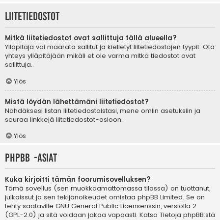
Liitetiedostot
Mitkä liitetiedostot ovat sallittuja tällä alueella?
Ylläpitäjä voi määrätä sallitut ja kielletyt liitetiedostojen tyypit. Ota
yhteys ylläpitäjään mikäli et ole varma mitkä tiedostot ovat
sallittuja..
Ylös
Mistä löydän lähettämäni liitetiedostot?
Nähdäksesi listan liitetiedostoistasi, mene omiin asetuksiin ja
seuraa linkkejä liitetiedostot-osioon.
Ylös
phpBB -asiat
Kuka kirjoitti tämän foorumisovelluksen?
Tämä sovellus (sen muokkaamattomassa tilassa) on tuottanut,
julkaissut ja sen tekijänoikeudet omistaa
phpBB Limited
. Se on
tehty saataville GNU General Public Licensenssin, versiolla 2
(GPL-2.0) ja sitä voidaan jakaa vapaasti. Katso
Tietoja phpBB:stä