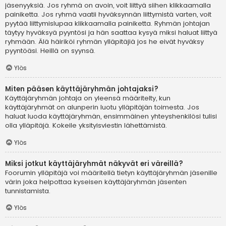
jäsenyyksiä. Jos ryhmä on avoin, voit liittyä siihen klikkaamalla
painiketta. Jos ryhmä vaatii hyväksynnän liittymistä varten, voit
pyytää liittymislupaa klikkaamalla painiketta. Ryhmän johtajan
täytyy hyväksyä pyyntösi ja hän saattaa kysyä miksi haluat liittyä
ryhmään. Älä häiriköi ryhmän ylläpitäjiä jos he eivät hyväksy
pyyntöäsi. Heillä on syynsä.
Ylös
Miten pääsen käyttäjäryhmän johtajaksi?
Käyttäjäryhmän johtaja on yleensä määritelty, kun
käyttäjäryhmät on alunperin luotu ylläpitäjän toimesta. Jos
haluat luoda käyttäjäryhmän, ensimmäinen yhteyshenkilösi tulisi
olla ylläpitäjä. Kokeile yksityisviestin lähettämistä.
Ylös
Miksi jotkut käyttäjäryhmät näkyvät eri väreillä?
Foorumin ylläpitäjä voi määritellä tietyn käyttäjäryhmän jäsenille
värin joka helpottaa kyseisen käyttäjäryhmän jäsenten
tunnistamista.
Ylös