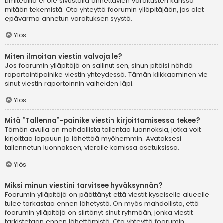
Limitedillä ei ole sivustolla annettavien varoitusten kanssa
mitään tekemistä. Ota yhteyttä foorumin ylläpitäjään, jos olet
epävarma annetun varoituksen syystä.
Ylös
Miten ilmoitan viestin valvojalle?
Jos foorumin ylläpitäjä on sallinut sen, sinun pitäisi nähdä
raportointipainike viestin yhteydessä. Tämän klikkaaminen vie
sinut viestin raportoinnin vaiheiden läpi.
Ylös
Mitä “Tallenna”-painike viestin kirjoittamisessa tekee?
Tämän avulla on mahdollista tallentaa luonnoksia, jotka voit
kirjoittaa loppuun ja lähettää myöhemmin. Avataksesi
tallennetun luonnoksen, vieraile komissa asetuksissa.
Ylös
Miksi minun viestini tarvitsee hyväksynnän?
Foorumin ylläpitäjä on päättänyt, että viestit kyseiselle alueelle
tulee tarkastaa ennen lähetystä. On myös mahdollista, että
foorumin ylläpitäjä on siirtänyt sinut ryhmään, jonka viestit
tarkistetaan ennen lähettämistä. Ota yhteyttä foorumin