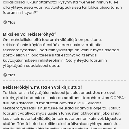
lakiasioissa, lukuunottamatta kysymystä “Keneen minun tulee
olla yhteydessä väärinkäytöstapauksissa tai lakiasioissa tähän
foorumiin liittyen?”.
Ylös
Miksi en voi rekisteröityä?
On mahdollista, että foorumin ylläpitäjä on poistanut
rekisteröinnin käytöstä estääkseen uusia vierailijoita
rekisteröitymästä. Foorumin ylläpitäjä on voinut myös asettaa
porttikiellon IP-osoitteellesi tai estänyt valitsemasi
käyttäjätunnuksen rekisteröinnin. Ota yhteyttä foorumin
ylläpitäjään saadaksesi apua.
Ylös
Rekisteröidyin, mutta en voi kirjautua!
Tarkista ensin käyttäjätunnuksesi ja salasanasi. Jos ne ovat
oikein, yksi kahdesta asiasta on saattanut tapahtua. Jos COPPA-
tuki on käytössä ja määrittelit olevasi alle 13-vuotias
rekisteröityessäsi, sinun tulee seurata saamiasi ohjeita. Jotkut
foorumit vaativat myös uusien tunnusten aktivoinnin joko sinun
itsesi toimesta tai ylläpitäjän toimesta ennen kuin voit kirjautua
sisään. Tämä tieto kerrottiin rekisteröitymisen yhteydessä. Jos
sinulle lähetettiin sähköpostia, seuraa ohjeita. Jos et saanut