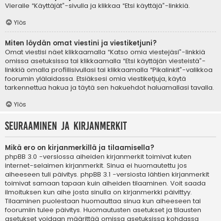
Vieraile “Käyttäjät”-sivulla ja klikkaa “Etsi käyttäjä”-linkkiä.
Ylös
Miten löydän omat viestini ja viestiketjuni?
Omat viestisi näet klikkaamalla “Katso omia viestejäsi”-linkkiä
omissa asetuksissa tai klikkaamalla “Etsi käyttäjän viesteistä”-
linkkiä omalla profiilisivullasi tai klikkaamalla “Pikalinkit”-valikkoa
foorumin ylälaidassa. Etsiäksesi omia viestiketjuja, käytä
tarkennettua hakua ja täytä sen hakuehdot haluamallasi tavalla.
Ylös
Seuraaminen ja kirjanmerkit
Mikä ero on kirjanmerkillä ja tilaamisella?
phpBB 3.0 -versiossa aiheiden kirjanmerkit toimivat kuten
internet-selaimen kirjanmerkit. Sinua ei huomautettu jos
aiheeseen tuli päivitys. phpBB 3.1 -versiosta lähtien kirjanmerkit
toimivat samaan tapaan kuin aiheiden tilaaminen. Voit saada
ilmoituksen kun aihe josta sinulla on kirjanmerkki päivittyy.
Tilaaminen puolestaan huomauttaa sinua kun aiheeseen tai
foorumiin tulee päivitys. Huomautusten asetukset ja tilausten
asetukset voidaan määrittää omissa asetuksissa kohdassa