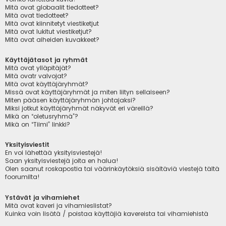
Mitä ovat globaalit tiedotteet?
Mitä ovat tiedotteet?
Mitä ovat kiinnitetyt viestiketjut
Mitä ovat lukitut viestiketjut?
Mitä ovat aiheiden kuvakkeet?
Käyttäjätasot ja ryhmät
Mitä ovat ylläpitäjät?
Mitä ovatr valvojat?
Mitä ovat käyttäjäryhmät?
Missä ovat käyttäjäryhmät ja miten liityn sellaiseen?
Miten pääsen käyttäjäryhmän johtajaksi?
Miksi jotkut käyttäjäryhmät näkyvät eri väreillä?
Mikä on “oletusryhmä”?
Mikä on “Tiimi” linkki?
Yksityisviestit
En voi lähettää yksityisviestejä!
Saan yksityisviestejä joita en halua!
Olen saanut roskapostia tai väärinkäytöksiä sisältäviä viestejä tältä
foorumilta!
Ystävät ja vihamiehet
Mitä ovat kaveri ja vihamieslistat?
Kuinka voin lisätä / poistaa käyttäjiä kavereista tai vihamiehistä