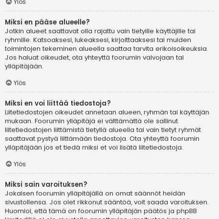
Ylös
Miksi en pääse alueelle?
Jotkin alueet saattavat olla rajattu vain tietyille käyttäjille tai
ryhmille. Katsoaksesi, lukeaksesi, kirjoittaaksesi tai muiden
toimintojen tekeminen alueella saattaa tarvita erikoisoikeuksia.
Jos haluat oikeudet, ota yhteyttä foorumin valvojaan tai
ylläpitäjään.
Ylös
Miksi en voi liittää tiedostoja?
Liitetiedostojen oikeudet annetaan alueen, ryhmän tai käyttäjän
mukaan. Foorumin ylläpitäjä ei välttämättä ole sallinut
liitetiedostojen liittämistä tietyllä alueella tai vain tietyt ryhmät
saattavat pystyä liittämään tiedostoja. Ota yhteyttä foorumin
ylläpitäjään jos et tiedä miksi et voi lisätä liitetiedostoja.
Ylös
Miksi sain varoituksen?
Jokaisen foorumin ylläpitäjällä on omat säännöt heidän
sivustollensa. Jos olet rikkonut sääntöä, voit saada varoituksen.
Huomioi, että tämä on foorumin ylläpitäjän päätös ja phpBB