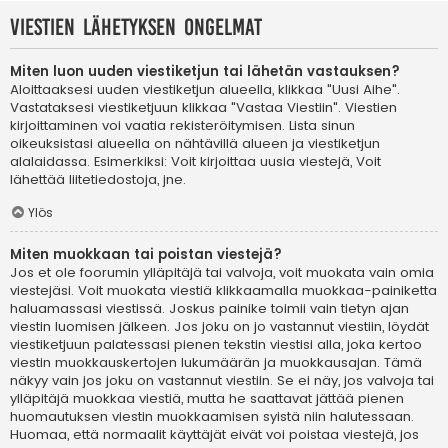
Viestien lähetyksen ongelmat
Miten luon uuden viestiketjun tai lähetän vastauksen?
Aloittaaksesi uuden viestiketjun alueella, klikkaa "Uusi Aihe".
Vastataksesi viestiketjuun klikkaa "Vastaa Viestiin". Viestien
kirjoittaminen voi vaatia rekisteröitymisen. Lista sinun
oikeuksistasi alueella on nähtävillä alueen ja viestiketjun
alalaidassa. Esimerkiksi: Voit kirjoittaa uusia viestejä, Voit
lähettää liitetiedostoja, jne.
Ylös
Miten muokkaan tai poistan viestejä?
Jos et ole foorumin ylläpitäjä tai valvoja, voit muokata vain omia
viestejäsi. Voit muokata viestiä klikkaamalla muokkaa-painiketta
haluamassasi viestissä. Joskus painike toimii vain tietyn ajan
viestin luomisen jälkeen. Jos joku on jo vastannut viestiin, löydät
viestiketjuun palatessasi pienen tekstin viestisi alla, joka kertoo
viestin muokkauskertojen lukumäärän ja muokkausajan. Tämä
näkyy vain jos joku on vastannut viestiin. Se ei näy, jos valvoja tai
ylläpitäjä muokkaa viestiä, mutta he saattavat jättää pienen
huomautuksen viestin muokkaamisen syistä niin halutessaan.
Huomaa, että normaalit käyttäjät eivät voi poistaa viestejä, jos