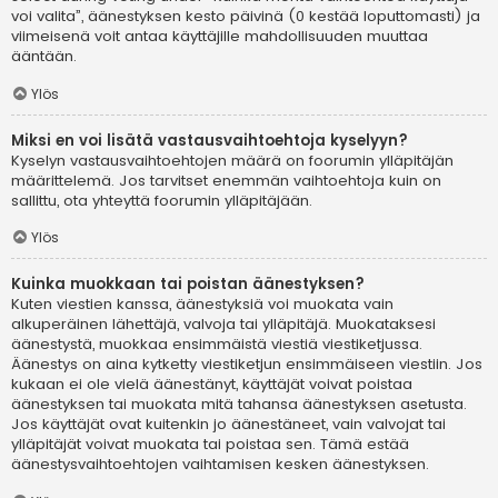
voi valita”, äänestyksen kesto päivinä (0 kestää loputtomasti) ja
viimeisenä voit antaa käyttäjille mahdollisuuden muuttaa
ääntään.
Ylös
Miksi en voi lisätä vastausvaihtoehtoja kyselyyn?
Kyselyn vastausvaihtoehtojen määrä on foorumin ylläpitäjän
määrittelemä. Jos tarvitset enemmän vaihtoehtoja kuin on
sallittu, ota yhteyttä foorumin ylläpitäjään.
Ylös
Kuinka muokkaan tai poistan äänestyksen?
Kuten viestien kanssa, äänestyksiä voi muokata vain
alkuperäinen lähettäjä, valvoja tai ylläpitäjä. Muokataksesi
äänestystä, muokkaa ensimmäistä viestiä viestiketjussa.
Äänestys on aina kytketty viestiketjun ensimmäiseen viestiin. Jos
kukaan ei ole vielä äänestänyt, käyttäjät voivat poistaa
äänestyksen tai muokata mitä tahansa äänestyksen asetusta.
Jos käyttäjät ovat kuitenkin jo äänestäneet, vain valvojat tai
ylläpitäjät voivat muokata tai poistaa sen. Tämä estää
äänestysvaihtoehtojen vaihtamisen kesken äänestyksen.