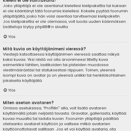
Kieleni ei ole valittavana!
Joko ylläpitäjä ei ole asentanut kielellesi kielipakettia tai kukaan
ei ole kääntänyt tätä foorumia kielellesi. Kokeile pyytää foorumin
ylläpitäjältä, josko hän voisi asentaa tarvitsemasi kielipaketin.
Jos kielipakettia ei ole olemassa, voit luoda uuden käännöksen.
Lisätietoja löytyy
phpBB
®:n sivuilta.
Ylös
Mitä kuvia on käyttäjänimeni vieressä?
Viestejä katsottaessa käyttäjänimen vieressä saattaa näkyä
kaksi kuvaa. Yksi niistä voi olla arvonimeesi liitetty kuva
esimerkiksi tähtien, laatikoiden tai pisteiden muodossa
viestimäärästäsi tai statuksestasi riippuen. Toinen, yleensä
isompi kuva on avatar ja on yleensä uniikki tai henkilökohtainen
jokaisella käyttäjällä.
Ylös
Miten asetan avataren?
Omissa asetuksissa, “Profiilin” alla, voit lisätä avataren
käyttämällä jotain neljästä tavasta: Gravatar, galleriasta, käyttää
kuvaa muualta tai ladata kuvan. Foorumin ylläpitäjä päättää
otetaanko avataret käyttöön ja valitsee mitkä avatarien
käyttöönottotavat sallitaan. Jos et voi käyttää avataria, ota