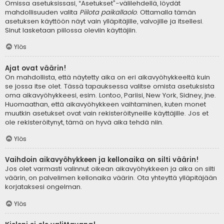
Omissa asetuksissasi, “Asetukset”-välilehdellä, löydät
mahdollisuuden valita
Piilota paikallaolo
. Ottamalla tämän
asetuksen käyttöön näyt vain ylläpitäjille, valvojille ja itsellesi.
Sinut lasketaan piilossa oleviin käyttäjiin.
Ylös
Ajat ovat väärin!
On mahdollista, että näytetty aika on eri aikavyöhykkeeltä kuin
se jossa itse olet. Tässä tapauksessa valitse omista asetuksista
oma aikavyöhykkeesi, esim. Lontoo, Pariisi, New York, Sidney, jne.
Huomaathan, että aikavyöhykkeen vaihtaminen, kuten monet
muutkin asetukset ovat vain rekisteröityneille käyttäjille. Jos et
ole rekisteröitynyt, tämä on hyvä aika tehdä niin.
Ylös
Vaihdoin aikavyöhykkeen ja kellonaika on silti väärin!
Jos olet varmasti valinnut oikean aikavyöhykkeen ja aika on silti
väärin, on palvelimen kellonaika väärin. Ota yhteyttä ylläpitäjään
korjataksesi ongelman.
Ylös