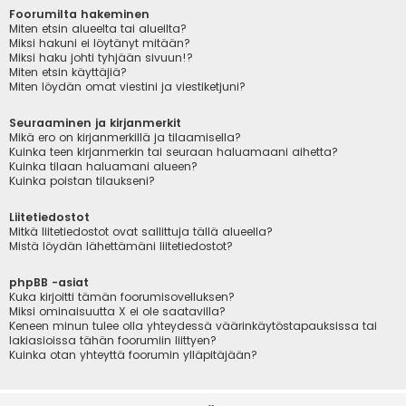
Foorumilta hakeminen
Miten etsin alueelta tai alueilta?
Miksi hakuni ei löytänyt mitään?
Miksi haku johti tyhjään sivuun!?
Miten etsin käyttäjiä?
Miten löydän omat viestini ja viestiketjuni?
Seuraaminen ja kirjanmerkit
Mikä ero on kirjanmerkillä ja tilaamisella?
Kuinka teen kirjanmerkin tai seuraan haluamaani aihetta?
Kuinka tilaan haluamani alueen?
Kuinka poistan tilaukseni?
Liitetiedostot
Mitkä liitetiedostot ovat sallittuja tällä alueella?
Mistä löydän lähettämäni liitetiedostot?
phpBB -asiat
Kuka kirjoitti tämän foorumisovelluksen?
Miksi ominaisuutta X ei ole saatavilla?
Keneen minun tulee olla yhteydessä väärinkäytöstapauksissa tai
lakiasioissa tähän foorumiin liittyen?
Kuinka otan yhteyttä foorumin ylläpitäjään?