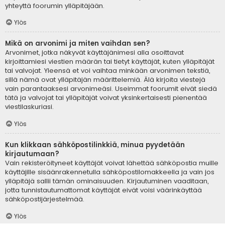
yhteyttä foorumin ylläpitäjään.
Ylös
Mikä on arvonimi ja miten vaihdan sen?
Arvonimet, jotka näkyvät käyttäjänimesi alla osoittavat
kirjoittamiesi viestien määrän tai tietyt käyttäjät, kuten ylläpitäjät
tai valvojat. Yleensä et voi vaihtaa minkään arvonimen tekstiä,
sillä nämä ovat ylläpitäjän määrittelemiä. Älä kirjoita viestejä
vain parantaaksesi arvonimeäsi. Useimmat foorumit eivät siedä
tätä ja valvojat tai ylläpitäjät voivat yksinkertaisesti pienentää
viestilaskuriasi.
Ylös
Kun klikkaan sähköpostilinkkiä, minua pyydetään
kirjautumaan?
Vain rekisteröityneet käyttäjät voivat lähettää sähköpostia muille
käyttäjille sisäänrakennetulla sähköpostilomakkeella ja vain jos
ylläpitäjä sallii tämän ominaisuuden. Kirjautuminen vaaditaan,
jotta tunnistautumattomat käyttäjät eivät voisi väärinkäyttää
sähköpostijärjestelmää.
Ylös