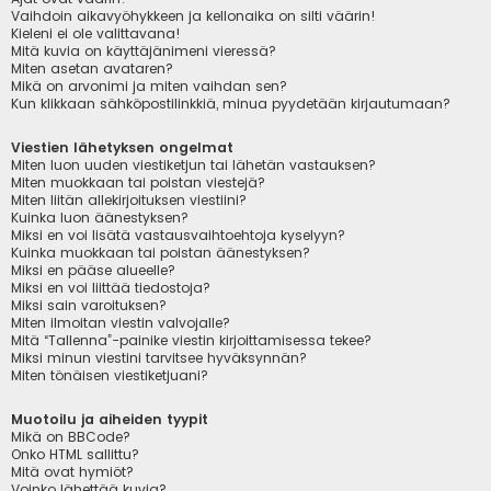
Vaihdoin aikavyöhykkeen ja kellonaika on silti väärin!
Kieleni ei ole valittavana!
Mitä kuvia on käyttäjänimeni vieressä?
Miten asetan avataren?
Mikä on arvonimi ja miten vaihdan sen?
Kun klikkaan sähköpostilinkkiä, minua pyydetään kirjautumaan?
Viestien lähetyksen ongelmat
Miten luon uuden viestiketjun tai lähetän vastauksen?
Miten muokkaan tai poistan viestejä?
Miten liitän allekirjoituksen viestiini?
Kuinka luon äänestyksen?
Miksi en voi lisätä vastausvaihtoehtoja kyselyyn?
Kuinka muokkaan tai poistan äänestyksen?
Miksi en pääse alueelle?
Miksi en voi liittää tiedostoja?
Miksi sain varoituksen?
Miten ilmoitan viestin valvojalle?
Mitä “Tallenna”-painike viestin kirjoittamisessa tekee?
Miksi minun viestini tarvitsee hyväksynnän?
Miten tönäisen viestiketjuani?
Muotoilu ja aiheiden tyypit
Mikä on BBCode?
Onko HTML sallittu?
Mitä ovat hymiöt?
Voinko lähettää kuvia?