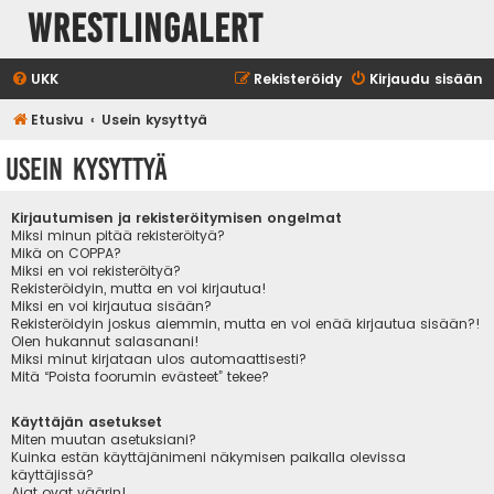
WrestlingAlert
UKK
Rekisteröidy
Kirjaudu sisään
Etusivu
Usein kysyttyä
Usein kysyttyä
Kirjautumisen ja rekisteröitymisen ongelmat
Miksi minun pitää rekisteröityä?
Mikä on COPPA?
Miksi en voi rekisteröityä?
Rekisteröidyin, mutta en voi kirjautua!
Miksi en voi kirjautua sisään?
Rekisteröidyin joskus aiemmin, mutta en voi enää kirjautua sisään?!
Olen hukannut salasanani!
Miksi minut kirjataan ulos automaattisesti?
Mitä “Poista foorumin evästeet” tekee?
Käyttäjän asetukset
Miten muutan asetuksiani?
Kuinka estän käyttäjänimeni näkymisen paikalla olevissa
käyttäjissä?
Ajat ovat väärin!