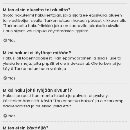
Miten etsin alueelta tai alueilta?
Syötä hakutermi hakukenttään, joka sijaitsee etusivulla, alueen
tai viestiketjun sivulla. Tarkennettuun hakuun pääset klikkaamalla
“Tarkennettu haku”-linkkiä joka on saatavilla jokaisella sivulla.
Haun sijainti voi riippua käyttämästäsi tyylistä.
Ylös
Miksi hakuni ei löytänyt mitään?
Hakusi oli todennäköisesti liian epämääräinen ja sisälsi useita
yleisiä termejä, joita phpBB ei ole indeksoinut. Ole tarkempi ja
käytä Tarkennetun haun valintoja.
Ylös
Miksi haku johti tyhjään sivuun!?
Hakusi palautti liian monta tulosta ja palvelin ei pystynyt
käsittelemään niitä. Käytä “Tarkennettua hakua” ja ole tarkempi
hakuehdoissa ja alueissa joilta etsit.
Ylös
Miten etsin käyttäjiä?