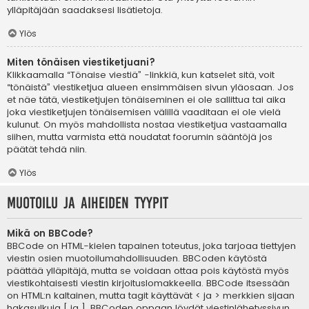
ylläpitäjään saadaksesi lisätietoja.
Ylös
Miten tönäisen viestiketjuani?
Klikkaamalla “Tönaise viestiä” -linkkiä, kun katselet sitä, voit
“tönäistä” viestiketjua alueen ensimmäisen sivun yläosaan. Jos
et näe tätä, viestiketjujen tönäiseminen ei ole sallittua tai aika
joka viestiketjujen tönäisemisen välillä vaaditaan ei ole vielä
kulunut. On myös mahdollista nostaa viestiketjua vastaamalla
siihen, mutta varmista että noudatat foorumin sääntöjä jos
päätät tehdä niin.
Ylös
Muotoilu ja aiheiden tyypit
Mikä on BBCode?
BBCode on HTML-kielen tapainen toteutus, joka tarjoaa tiettyjen
viestin osien muotoilumahdollisuuden. BBCoden käytöstä
päättää ylläpitäjä, mutta se voidaan ottaa pois käytöstä myös
viestikohtaisesti viestin kirjoituslomakkeella. BBCode itsessään
on HTML:n kaltainen, mutta tagit käyttävät < ja > merkkien sijaan
hakasulkuja [ ja ]. BBCoden oppaan löydät viestinlähetyssivun