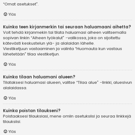
“Omat asetukset”.
Ylös
Kuinka teen kirjanmerkin tai seuraan haluamaani aihetta?
Voit tehdä kirjanmekin tai tilata haluamasi aiheen valitsemalla
sopivan linkin “Aiheen työkalut” -valikossa, joka on sijoitettu
kätevästi keskustelun ylä- ja alalaidan lähelle.
Viestiketjuun vastaaminen ja valinta “Huomauta kun vastaus
lähetetään” tilaa viestiketjun.
Ylös
Kuinka tilaan haluamani alueen?
Tilataksesi haluamasi alueen, valitse “Tilaa alue” -linkki, aluesivun
alalaidassa.
Ylös
Kuinka poistan tilaukseni?
Poistaaksesi tilauksiasi, mene omiin asetuksiisi ja seuraa linkkejä
tilauksiisi.
Ylös