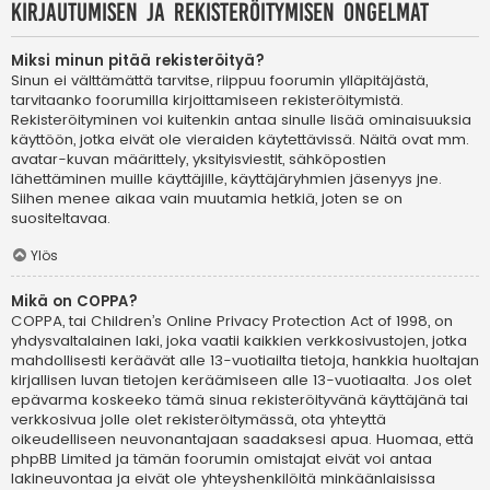
Kirjautumisen ja rekisteröitymisen ongelmat
Miksi minun pitää rekisteröityä?
Sinun ei välttämättä tarvitse, riippuu foorumin ylläpitäjästä,
tarvitaanko foorumilla kirjoittamiseen rekisteröitymistä.
Rekisteröityminen voi kuitenkin antaa sinulle lisää ominaisuuksia
käyttöön, jotka eivät ole vieraiden käytettävissä. Näitä ovat mm.
avatar-kuvan määrittely, yksityisviestit, sähköpostien
lähettäminen muille käyttäjille, käyttäjäryhmien jäsenyys jne.
Siihen menee aikaa vain muutamia hetkiä, joten se on
suositeltavaa.
Ylös
Mikä on COPPA?
COPPA, tai Children’s Online Privacy Protection Act of 1998, on
yhdysvaltalainen laki, joka vaatii kaikkien verkkosivustojen, jotka
mahdollisesti keräävät alle 13-vuotiailta tietoja, hankkia huoltajan
kirjallisen luvan tietojen keräämiseen alle 13-vuotiaalta. Jos olet
epävarma koskeeko tämä sinua rekisteröityvänä käyttäjänä tai
verkkosivua jolle olet rekisteröitymässä, ota yhteyttä
oikeudelliseen neuvonantajaan saadaksesi apua. Huomaa, että
phpBB Limited ja tämän foorumin omistajat eivät voi antaa
lakineuvontaa ja eivät ole yhteyshenkilöitä minkäänlaisissa