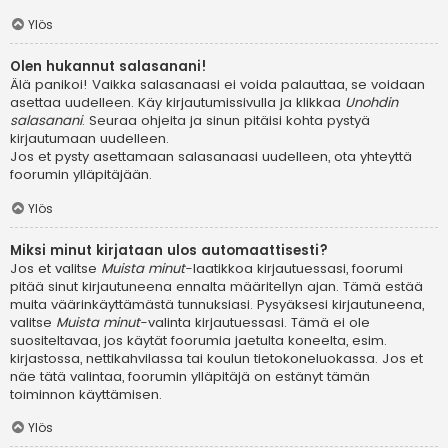
Ylös
Olen hukannut salasanani!
Älä panikoi! Vaikka salasanaasi ei voida palauttaa, se voidaan
asettaa uudelleen. Käy kirjautumissivulla ja klikkaa
Unohdin
salasanani
. Seuraa ohjeita ja sinun pitäisi kohta pystyä
kirjautumaan uudelleen.
Jos et pysty asettamaan salasanaasi uudelleen, ota yhteyttä
foorumin ylläpitäjään.
Ylös
Miksi minut kirjataan ulos automaattisesti?
Jos et valitse
Muista minut
-laatikkoa kirjautuessasi, foorumi
pitää sinut kirjautuneena ennalta määritellyn ajan. Tämä estää
muita väärinkäyttämästä tunnuksiasi. Pysyäksesi kirjautuneena,
valitse
Muista minut
-valinta kirjautuessasi. Tämä ei ole
suositeltavaa, jos käytät foorumia jaetulta koneelta, esim.
kirjastossa, nettikahvilassa tai koulun tietokoneluokassa. Jos et
näe tätä valintaa, foorumin ylläpitäjä on estänyt tämän
toiminnon käyttämisen.
Ylös