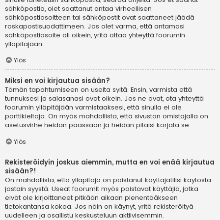
sähköpostia, olet saattanut antaa virheellisen
sähköpostiosoitteen tai sähköpostit ovat saattaneet jäädä
roskapostisuodattimeen. Jos olet varma, että antamasi
sähköpostiosoite oli oikein, yritä ottaa yhteyttä foorumin
ylläpitäjään.
Ylös
Miksi en voi kirjautua sisään?
Tämän tapahtumiseen on useita syitä. Ensin, varmista että
tunnuksesi ja salasanasi ovat oikein. Jos ne ovat, ota yhteyttä
foorumin ylläpitäjään varmistaaksesi, että sinulla ei ole
porttikieltoja. On myös mahdollista, että sivuston omistajalla on
asetusvirhe heidän päässään ja heidän pitäisi korjata se.
Ylös
Rekisteröidyin joskus aiemmin, mutta en voi enää kirjautua
sisään?!
On mahdollista, että ylläpitäjä on poistanut käyttäjätilisi käytöstä
jostain syystä. Useat foorumit myös poistavat käyttäjiä, jotka
eivät ole kirjoittaneet pitkään aikaan pienentääkseen
tietokantansa kokoa. Jos näin on käynyt, yritä rekisteröityä
uudelleen ja osallistu keskusteluun aktiivisemmin.