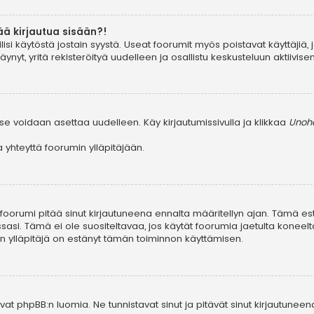
ää kirjautua sisään?!
ilisi käytöstä jostain syystä. Useat foorumit myös poistavat käyttäjiä, 
yt, yritä rekisteröityä uudelleen ja osallistu keskusteluun aktiivis
se voidaan asettaa uudelleen. Käy kirjautumissivulla ja klikkaa
Unohd
yhteyttä foorumin ylläpitäjään.
, foorumi pitää sinut kirjautuneena ennalta määritellyn ajan. Tämä e
ssasi. Tämä ei ole suositeltavaa, jos käytät foorumia jaetulta koneelta
in ylläpitäjä on estänyt tämän toiminnon käyttämisen.
at phpBB:n luomia. Ne tunnistavat sinut ja pitävät sinut kirjautuneen