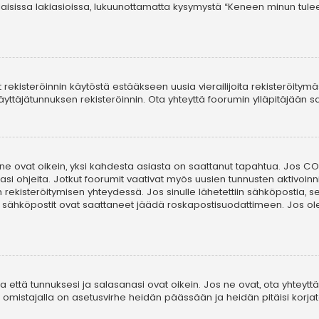
laisissa lakiasioissa, lukuunottamatta kysymystä “Keneen minun tule
t rekisteröinnin käytöstä estääkseen uusia vierailijoita rekisteröitym
i käyttäjätunnuksen rekisteröinnin. Ota yhteyttä foorumin ylläpitäjään
 ne ovat oikein, yksi kahdesta asiasta on saattanut tapahtua. Jos COP
asi ohjeita. Jotkut foorumit vaativat myös uusien tunnusten aktivoinni
in rekisteröitymisen yhteydessä. Jos sinulle lähetettiin sähköpostia, 
i sähköpostit ovat saattaneet jäädä roskapostisuodattimeen. Jos ole
että tunnuksesi ja salasanasi ovat oikein. Jos ne ovat, ota yhteyttä 
on omistajalla on asetusvirhe heidän päässään ja heidän pitäisi korjat