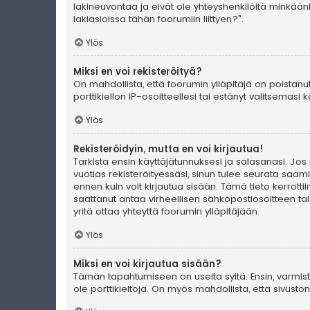
lakineuvontaa ja eivät ole yhteyshenkilöitä minkään
lakiasioissa tähän foorumiin liittyen?”.
Ylös
Miksi en voi rekisteröityä?
On mahdollista, että foorumin ylläpitäjä on poistanu
porttikiellon IP-osoitteellesi tai estänyt valitsemas
Ylös
Rekisteröidyin, mutta en voi kirjautua!
Tarkista ensin käyttäjätunnuksesi ja salasanasi. Jos
vuotias rekisteröityessäsi, sinun tulee seurata saami
ennen kuin voit kirjautua sisään. Tämä tieto kerrotti
saattanut antaa virheellisen sähköpostiosoitteen ta
yritä ottaa yhteyttä foorumin ylläpitäjään.
Ylös
Miksi en voi kirjautua sisään?
Tämän tapahtumiseen on useita syitä. Ensin, varmista 
ole porttikieltoja. On myös mahdollista, että sivust