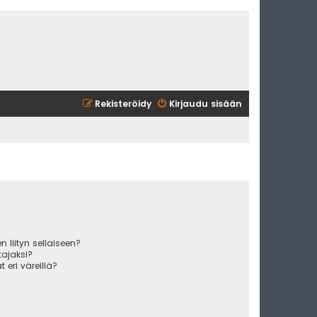
Rekisteröidy
Kirjaudu sisään
 liityn sellaiseen?
ajaksi?
 eri väreillä?