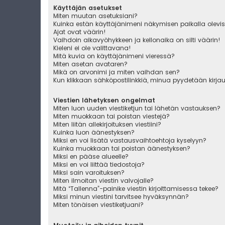
Käyttäjän asetukset
Miten muutan asetuksiani?
Kuinka estän käyttäjänimeni näkymisen paikalla olevis
Ajat ovat väärin!
Vaihdoin aikavyöhykkeen ja kellonaika on silti väärin!
Kieleni ei ole valittavana!
Mitä kuvia on käyttäjänimeni vieressä?
Miten asetan avataren?
Mikä on arvonimi ja miten vaihdan sen?
Kun klikkaan sähköpostilinkkiä, minua pyydetään kirj
Viestien lähetyksen ongelmat
Miten luon uuden viestiketjun tai lähetän vastauksen?
Miten muokkaan tai poistan viestejä?
Miten liitän allekirjoituksen viestiini?
Kuinka luon äänestyksen?
Miksi en voi lisätä vastausvaihtoehtoja kyselyyn?
Kuinka muokkaan tai poistan äänestyksen?
Miksi en pääse alueelle?
Miksi en voi liittää tiedostoja?
Miksi sain varoituksen?
Miten ilmoitan viestin valvojalle?
Mitä “Tallenna”-painike viestin kirjoittamisessa tekee?
Miksi minun viestini tarvitsee hyväksynnän?
Miten tönäisen viestiketjuani?