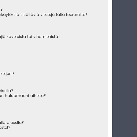
ua!
käytöksiä sisältäviä viestejä tältä foorumilta!
äjiä kavereista tai vihamiehistä
iketjuni?
misella?
raan haluamaani aihetta?
ällä alueella?
ostot?