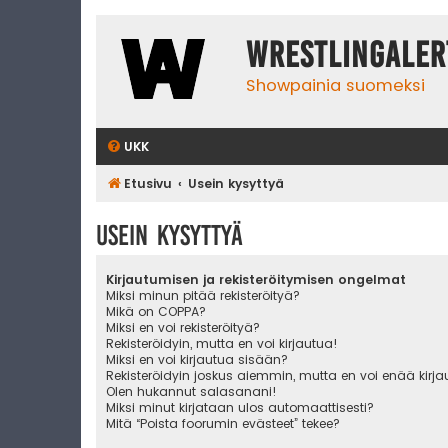
WrestlingAler
Showpainia suomeksi
UKK
Etusivu
Usein kysyttyä
Usein kysyttyä
Kirjautumisen ja rekisteröitymisen ongelmat
Miksi minun pitää rekisteröityä?
Mikä on COPPA?
Miksi en voi rekisteröityä?
Rekisteröidyin, mutta en voi kirjautua!
Miksi en voi kirjautua sisään?
Rekisteröidyin joskus aiemmin, mutta en voi enää kirj
Olen hukannut salasanani!
Miksi minut kirjataan ulos automaattisesti?
Mitä “Poista foorumin evästeet” tekee?