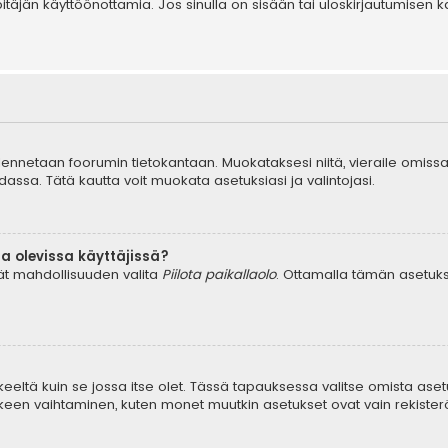
äpitäjän käyttöönottamia. Jos sinulla on sisään tai uloskirjautumis
tallennetaan foorumin tietokantaan. Muokataksesi niitä, vieraile omissa
dassa. Tätä kautta voit muokata asetuksiasi ja valintojasi.
a olevissa käyttäjissä?
dät mahdollisuuden valita
Piilota paikallaolo
. Ottamalla tämän asetuksen
keeltä kuin se jossa itse olet. Tässä tapauksessa valitse omista aset
en vaihtaminen, kuten monet muutkin asetukset ovat vain rekisteröityn