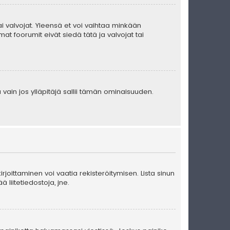
 tai valvojat. Yleensä et voi vaihtaa minkään
at foorumit eivät siedä tätä ja valvojat tai
 vain jos ylläpitäjä sallii tämän ominaisuuden.
kirjoittaminen voi vaatia rekisteröitymisen. Lista sinun
ä liitetiedostoja, jne.