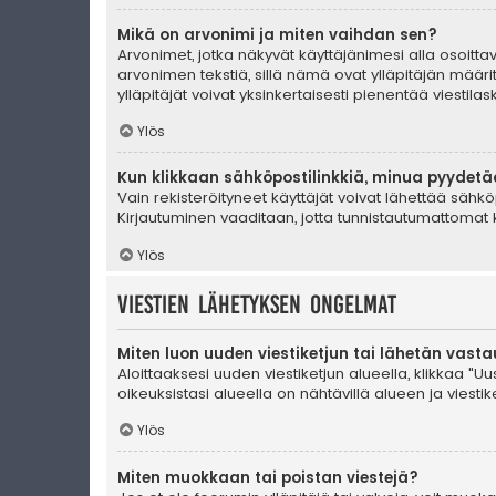
Mikä on arvonimi ja miten vaihdan sen?
Arvonimet, jotka näkyvät käyttäjänimesi alla osoittava
arvonimen tekstiä, sillä nämä ovat ylläpitäjän määrit
ylläpitäjät voivat yksinkertaisesti pienentää viestilask
Ylös
Kun klikkaan sähköpostilinkkiä, minua pyydet
Vain rekisteröityneet käyttäjät voivat lähettää sähkö
Kirjautuminen vaaditaan, jotta tunnistautumattomat k
Ylös
Viestien lähetyksen ongelmat
Miten luon uuden viestiketjun tai lähetän vast
Aloittaaksesi uuden viestiketjun alueella, klikkaa "Uus
oikeuksistasi alueella on nähtävillä alueen ja viestiket
Ylös
Miten muokkaan tai poistan viestejä?