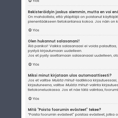
Ylös
Rekisteröidyin joskus aiemmin, mutta en voi en
On mahdollista, että ylläpitäjä on poistanut käyttäjät
pienentääkseen tietokantansa kokoa. Jos näin on käyn
Ylös
Olen hukannut salasanani!
Älä panikoi! Vaikka salasanaasi ei voida palauttaa, 
pystyä kirjautumaan uudelleen.
Jos et pysty asettamaan salasanaasi uudelleen, ota 
Ylös
Miksi minut kirjataan ulos automaattisesti?
Jos et valitse
Muista minut
-laatikkoa kirjautuessasi
kirjautuneena, valitse
Muista minut
-valinta kirjautue
tietokoneluokassa. Jos et näe tätä valintaa, foorum
Ylös
Mitä “Poista foorumin evästeet” tekee?
“Poista foorumin evästeet” poistaa evästeet, jotka ov