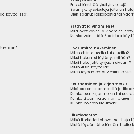
En voi lähettää yksityisviestejä!
Saan yksityisviestejä joita en hal
sa käyttäjissä?
Olen saanut roskapostia tai väärin
Ystävät ja vihamiehet
Mitä ovat kaveri ja vihamieslistat?
Kuinka voin lisätä / poistaa käytt
autumaan?
Foorumilta hakeminen
Miten etsin alueelta tai alueilta?
Miksi hakuni ei löytänyt mitään?
Miksi haku johti tyhjään sivuun!?
Miten etsin käyttäjiä?
Miten löydän omat viestini ja viest
Seuraaminen ja kirjanmerkit
Mikä ero on kirjanmerkillä ja tilaa
Kuinka teen kirjanmerkin tai seu
Kuinka tilaan haluamani alueen?
Kuinka poistan tilaukseni?
Liitetiedostot
Mitkä liitetiedostot ovat sallittuja t
Mistä löydän lähettämäni liitetied