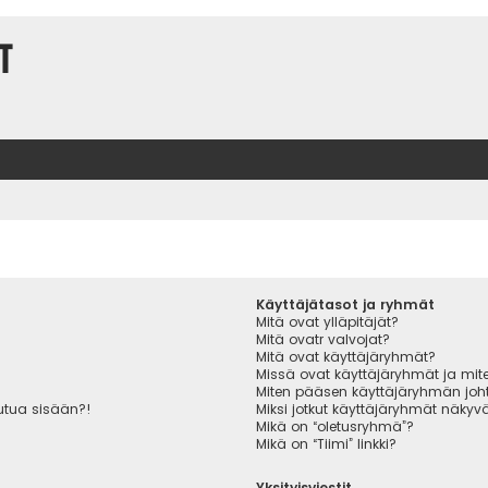
t
Käyttäjätasot ja ryhmät
Mitä ovat ylläpitäjät?
Mitä ovatr valvojat?
Mitä ovat käyttäjäryhmät?
Missä ovat käyttäjäryhmät ja miten
Miten pääsen käyttäjäryhmän joht
autua sisään?!
Miksi jotkut käyttäjäryhmät näkyvät
Mikä on “oletusryhmä”?
Mikä on “Tiimi” linkki?
Yksityisviestit