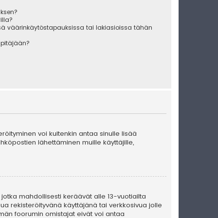
uksen?
illa?
sä väärinkäytöstapauksissa tai lakiasioissa tähän
äpitäjään?
teröityminen voi kuitenkin antaa sinulle lisää
ähköpostien lähettäminen muille käyttäjille,
 jotka mahdollisesti keräävät alle 13-vuotiailta
ua rekisteröityvänä käyttäjänä tai verkkosivua jolle
män foorumin omistajat eivät voi antaa