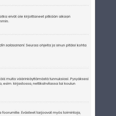
jotka eivät ole kirjoittaneet pitkään aikaan
emmin.
in salasanani
. Seuraa ohjeita ja sinun pitäisi kohta
stää muita väärinkäyttämästä tunnuksiasi. Pysyäksesi
, esim. kirjastossa, nettikahvilassa tai koulun
a foorumille. Evästeet tarjoavat myös toimintoja,