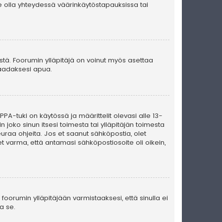
e olla yhteydessä väärinkäytöstapauksissa tai
ästä. Foorumin ylläpitäjä on voinut myös asettaa
 saadaksesi apua.
PA-tuki on käytössä ja määrittelit olevasi alle 13-
n joko sinun itsesi toimesta tai ylläpitäjän toimesta
seuraa ohjeita. Jos et saanut sähköpostia, olet
t varma, että antamasi sähköpostiosoite oli oikein,
foorumin ylläpitäjään varmistaaksesi, että sinulla ei
a se.