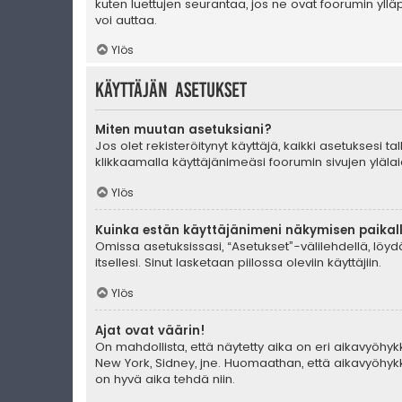
kuten luettujen seurantaa, jos ne ovat foorumin yll
voi auttaa.
Ylös
Käyttäjän asetukset
Miten muutan asetuksiani?
Jos olet rekisteröitynyt käyttäjä, kaikki asetuksesi 
klikkaamalla käyttäjänimeäsi foorumin sivujen ylälai
Ylös
Kuinka estän käyttäjänimeni näkymisen paikall
Omissa asetuksissasi, “Asetukset”-välilehdellä, löy
itsellesi. Sinut lasketaan piilossa oleviin käyttäjiin.
Ylös
Ajat ovat väärin!
On mahdollista, että näytetty aika on eri aikavyöhyk
New York, Sidney, jne. Huomaathan, että aikavyöhykke
on hyvä aika tehdä niin.