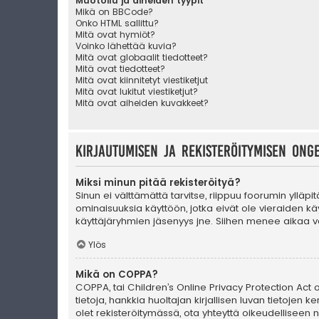
Muotoilu ja aiheiden tyypit
Mikä on BBCode?
Onko HTML sallittu?
Mitä ovat hymiöt?
Voinko lähettää kuvia?
Mitä ovat globaalit tiedotteet?
Mitä ovat tiedotteet?
Mitä ovat kiinnitetyt viestiketjut
Mitä ovat lukitut viestiketjut?
Mitä ovat aiheiden kuvakkeet?
Kirjautumisen ja rekisteröitymisen ong
Miksi minun pitää rekisteröityä?
Sinun ei välttämättä tarvitse, riippuu foorumin ylläpi
ominaisuuksia käyttöön, jotka eivät ole vieraiden käy
käyttäjäryhmien jäsenyys jne. Siihen menee aikaa va
Ylös
Mikä on COPPA?
COPPA, tai Children’s Online Privacy Protection Act of
tietoja, hankkia huoltajan kirjallisen luvan tietoje
olet rekisteröitymässä, ota yhteyttä oikeudellisee