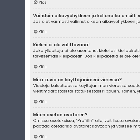
Ylös
Vaihdoin aikavyöhykkeen ja kellonaika on silti 
Jos olet varmasti valinnut oikean aikavyöhykkeen ja 
Ylös
Kieleni ei ole valittavana!
Joko ylläpitäjä ei ole asentanut kielellesi kielipaket
tarvitsemasi kielipaketin. Jos kielipakettia ei ole o
Ylös
Mitä kuvia on käyttäjänimeni vieressä?
Viestejä katsottaessa käyttäjänimen vieressä saattaa
viestimäärästäsi tai statuksestasi riippuen. Toinen, 
Ylös
Miten asetan avataren?
Omissa asetuksissa, “Profiilin” alla, voit lisätä avat
päättää otetaanko avataret käyttöön ja valitsee mitk
Ylös