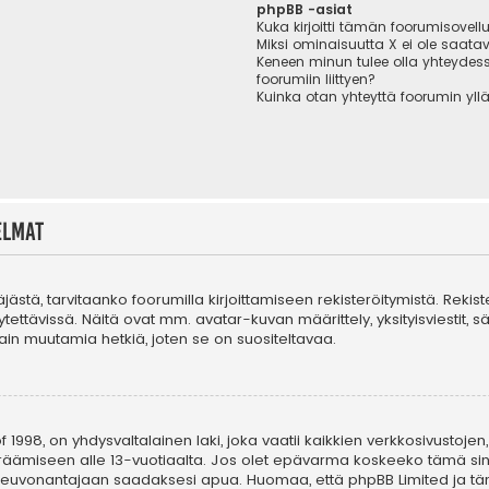
phpBB -asiat
Kuka kirjoitti tämän foorumisovell
Miksi ominaisuutta X ei ole saatav
Keneen minun tulee olla yhteydes
foorumiin liittyen?
Kuinka otan yhteyttä foorumin yll
elmat
täjästä, tarvitaanko foorumilla kirjoittamiseen rekisteröitymistä. Rekis
tettävissä. Näitä ovat mm. avatar-kuvan määrittely, yksityisviestit, s
in muutamia hetkiä, joten se on suositeltavaa.
 1998, on yhdysvaltalainen laki, joka vaatii kaikkien verkkosivustojen,
n keräämiseen alle 13-vuotiaalta. Jos olet epävarma koskeeko tämä sin
n neuvonantajaan saadaksesi apua. Huomaa, että phpBB Limited ja tä