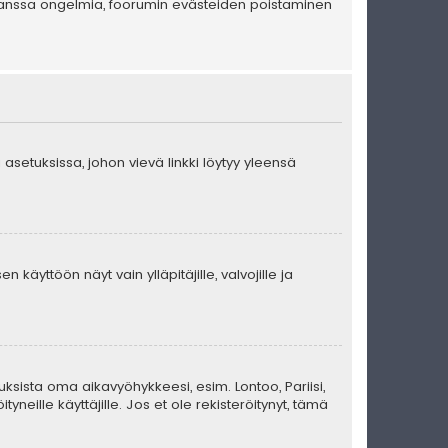
en kanssa ongelmia, foorumin evästeiden poistaminen
 asetuksissa, johon vievä linkki löytyy yleensä
 käyttöön näyt vain ylläpitäjille, valvojille ja
uksista oma aikavyöhykkeesi, esim. Lontoo, Pariisi,
eille käyttäjille. Jos et ole rekisteröitynyt, tämä