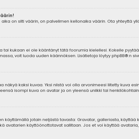
väärin!
aika on silti väärin, on palvelimen kellonaika väärin. Ota yhteyttä y
tia tai kukaan ei ole kääntänyt tätä foorumia kielellesi. Kokeile pyytä
lemassa, voit luoda uuden käännöksen. Lisätietoja löytyy
phpBB
®:n sivu
 näkyä kaksi kuvaa. Yksi niistä voi olla arvonimeesi liitetty kuva esi
yleensä isompi kuva on avatar ja on yleensä uniikki tai henkilökohtaine
aren käyttämällä jotain neljästä tavasta: Gravatar, galleriasta, käyttä
ä avatarien käyttöönottotavat sallitaan. Jos et voi käyttää avataria, 