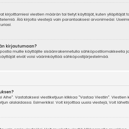
t kirjoittamiesi viestien määrän tai tietyt käyttäjät, kuten ylläpitäjät
telemiä. Älä kirjoita viestejä vain parantaaksesi arvonimeäsi. Useimm
uriasi.
ään kirjautumaan?
postia muille käyttäjille sisäänrakennetulla sähköpostilomakkeella ja
äyttäjät eivät voisi väärinkäyttää sähköpostijärjestelmää.
auksen?
i Aihe". Vastataksesi viestiketjuun klikkaa "Vastaa Viestiin". Viestien 
jun alalaidassa. Esimerkiksi: Voit kirjoittaa uusia viestejä, Voit lähettä