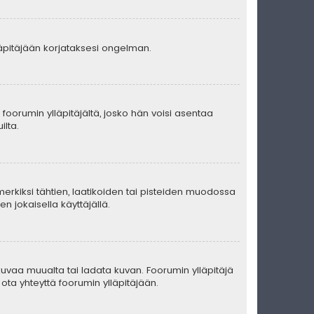
lläpitäjään korjataksesi ongelman.
ä foorumin ylläpitäjältä, josko hän voisi asentaa
ilta.
merkiksi tähtien, laatikoiden tai pisteiden muodossa
n jokaisella käyttäjällä.
ä kuvaa muualta tai ladata kuvan. Foorumin ylläpitäjä
ota yhteyttä foorumin ylläpitäjään.