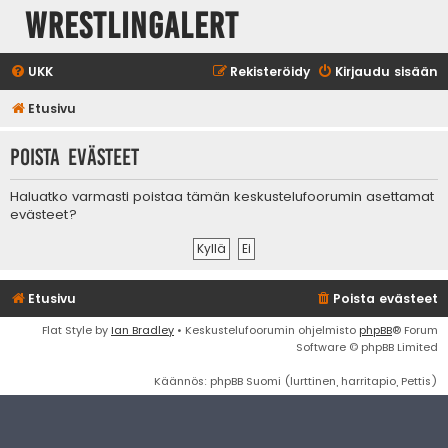
WrestlingAlert
UKK
Rekisteröidy
Kirjaudu sisään
Etusivu
Poista evästeet
Haluatko varmasti poistaa tämän keskustelufoorumin asettamat
evästeet?
Etusivu
Poista evästeet
Flat Style by
Ian Bradley
• Keskustelufoorumin ohjelmisto
phpBB
® Forum
Software © phpBB Limited
Käännös: phpBB Suomi (lurttinen, harritapio, Pettis)