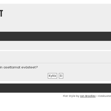
t
in asettamat evästeet?
Flat Style by
Ian Bradley
• Keskuste