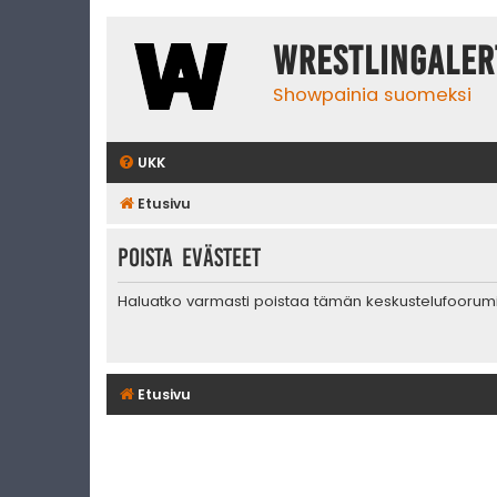
WrestlingAler
Showpainia suomeksi
UKK
Etusivu
Poista evästeet
Haluatko varmasti poistaa tämän keskustelufoorum
Etusivu