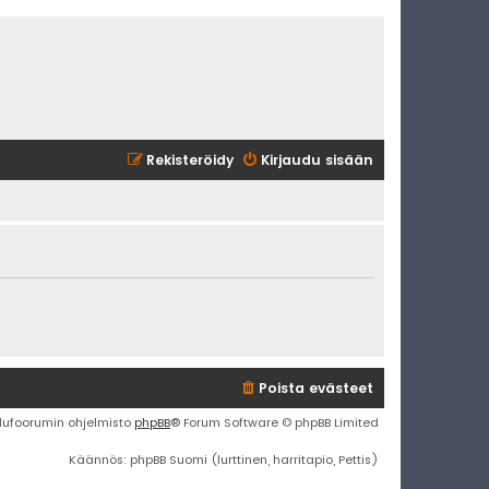
Rekisteröidy
Kirjaudu sisään
Poista evästeet
lufoorumin ohjelmisto
phpBB
® Forum Software © phpBB Limited
Käännös: phpBB Suomi (lurttinen, harritapio, Pettis)