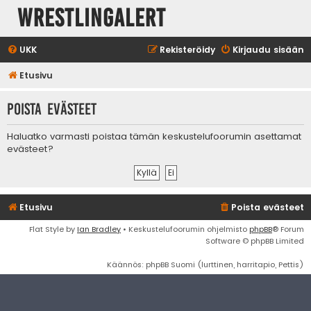
WrestlingAlert
UKK
Rekisteröidy
Kirjaudu sisään
Etusivu
Poista evästeet
Haluatko varmasti poistaa tämän keskustelufoorumin asettamat
evästeet?
Etusivu
Poista evästeet
Flat Style by
Ian Bradley
• Keskustelufoorumin ohjelmisto
phpBB
® Forum
Software © phpBB Limited
Käännös: phpBB Suomi (lurttinen, harritapio, Pettis)