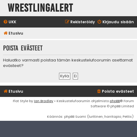
WrestlingAlert
UKK
Rekisteröidy
Kirjaudu sisään
Etusivu
Poista evästeet
Haluatko varmasti poistaa tämän keskustelufoorumin asettamat
evästeet?
Etusivu
Poista evästeet
Flat Style by
Ian Bradley
• Keskustelufoorumin ohjelmisto
phpBB
® Forum
Software © phpBB Limited
Käännös: phpBB Suomi (lurttinen, harritapio, Pettis)