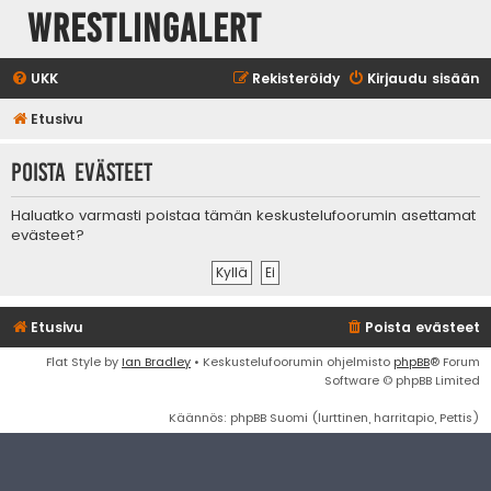
WrestlingAlert
UKK
Rekisteröidy
Kirjaudu sisään
Etusivu
Poista evästeet
Haluatko varmasti poistaa tämän keskustelufoorumin asettamat
evästeet?
Etusivu
Poista evästeet
Flat Style by
Ian Bradley
• Keskustelufoorumin ohjelmisto
phpBB
® Forum
Software © phpBB Limited
Käännös: phpBB Suomi (lurttinen, harritapio, Pettis)