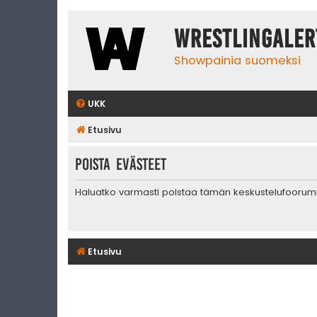
WrestlingAler
Showpainia suomeksi
UKK
Etusivu
Poista evästeet
Haluatko varmasti poistaa tämän keskustelufoorum
Etusivu