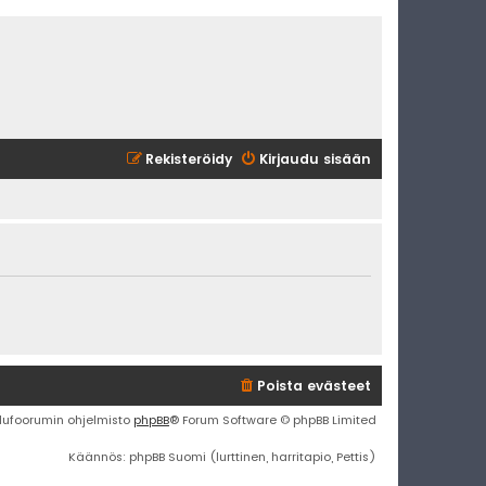
Rekisteröidy
Kirjaudu sisään
Poista evästeet
lufoorumin ohjelmisto
phpBB
® Forum Software © phpBB Limited
Käännös: phpBB Suomi (lurttinen, harritapio, Pettis)