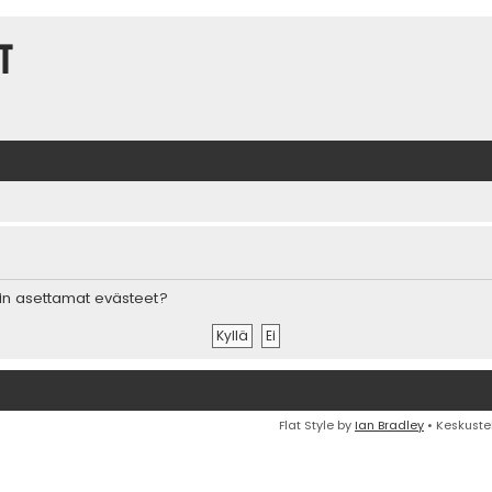
t
in asettamat evästeet?
Flat Style by
Ian Bradley
• Keskuste