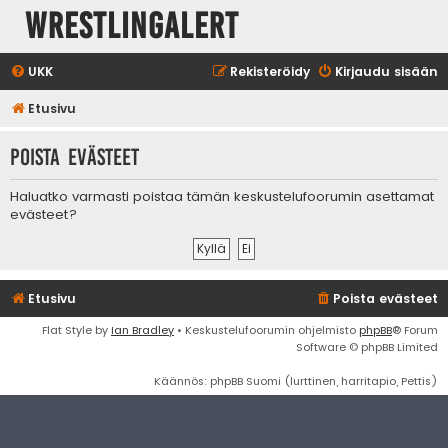
WrestlingAlert
UKK
Rekisteröidy
Kirjaudu sisään
Etusivu
Poista evästeet
Haluatko varmasti poistaa tämän keskustelufoorumin asettamat
evästeet?
Etusivu
Poista evästeet
Flat Style by
Ian Bradley
• Keskustelufoorumin ohjelmisto
phpBB
® Forum
Software © phpBB Limited
Käännös: phpBB Suomi (lurttinen, harritapio, Pettis)