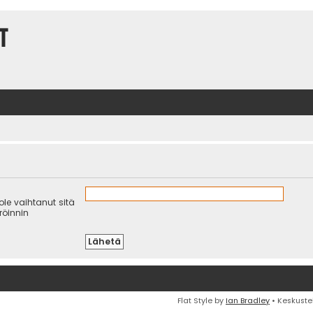
t
 ole vaihtanut sitä
eröinnin
Flat Style by
Ian Bradley
• Keskuste