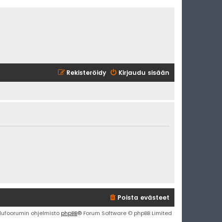
Rekisteröidy
Kirjaudu sisään
Poista evästeet
lufoorumin ohjelmisto
phpBB
® Forum Software © phpBB Limited