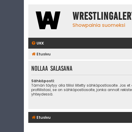
WrestlingAler
Showpainia suomeksi
UKK
Etusivu
Nollaa salasana
Sähköposti:
Tämän täytyy olla tiliisi liitetty sähköpostiosoite. Jos et
profiilistasi, se on sähköpostiosoite, jonka annoit rekist
yhteydessä.
Etusivu