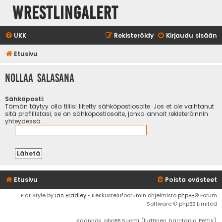
WrestlingAlert
UKK
Rekisteröidy
Kirjaudu sisään
Etusivu
Nollaa salasana
Sähköposti:
Tämän täytyy olla tiliisi liitetty sähköpostiosoite. Jos et ole vaihtanut
sitä profiilistasi, se on sähköpostiosoite, jonka annoit rekisteröinnin
yhteydessä.
Etusivu
Poista evästeet
Flat Style by
Ian Bradley
• Keskustelufoorumin ohjelmisto
phpBB
® Forum
Software © phpBB Limited
Käännös: phpBB Suomi (lurttinen, harritapio, Pettis)