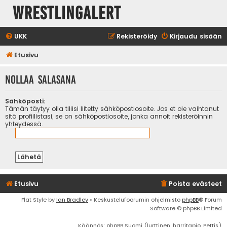
WrestlingAlert
UKK
Rekisteröidy
Kirjaudu sisään
Etusivu
Nollaa salasana
Sähköposti:
Tämän täytyy olla tiliisi liitetty sähköpostiosoite. Jos et ole vaihtanut
sitä profiilistasi, se on sähköpostiosoite, jonka annoit rekisteröinnin
yhteydessä.
Etusivu
Poista evästeet
Flat Style by
Ian Bradley
• Keskustelufoorumin ohjelmisto
phpBB
® Forum
Software © phpBB Limited
Käännös: phpBB Suomi (lurttinen, harritapio, Pettis)