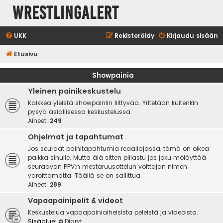
WrestlingAlert
UKK
Rekisteröidy
Kirjaudu sisään
Etusivu
Showpainia
Yleinen painikeskustelu
Kaikkea yleistä showpainiin liittyvää. Yritetään kuitenkin
pysyä asiallisessa keskustelussa.
Aiheet:
249
Ohjelmat ja tapahtumat
Jos seuraat painitapahtumia reaaliajassa, tämä on oikea
paikka sinulle. Mutta älä sitten pillastu jos joku möläyttää
seuraavan PPV:n mestaruusottelun voittajan nimen
varoittamatta. Täällä se on sallittua.
Aiheet:
289
Vapaapainipelit & videot
Keskustelua vapaapainiaiheisista peleistä ja videoista.
Sisäalue:
Diaryt