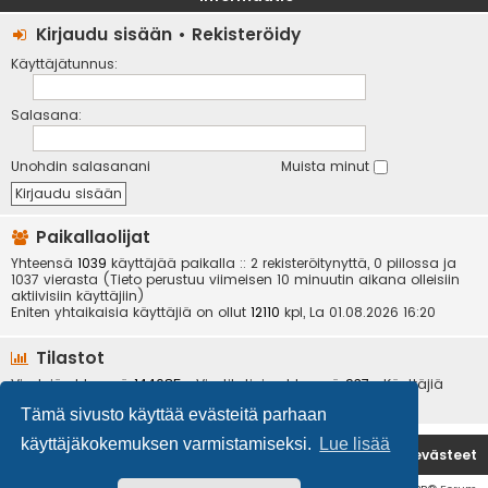
Kirjaudu sisään
•
Rekisteröidy
Käyttäjätunnus:
Salasana:
Unohdin salasanani
Muista minut
Paikallaolijat
Yhteensä
1039
käyttäjää paikalla :: 2 rekisteröitynyttä, 0 piilossa ja
1037 vierasta (Tieto perustuu viimeisen 10 minuutin aikana olleisiin
aktiivisiin käyttäjiin)
Eniten yhtaikaisia käyttäjiä on ollut
12110
kpl, La 01.08.2026 16:20
Tilastot
Viestejä yhteensä
144085
• Viestiketjuja yhteensä
937
• Käyttäjiä
yhteensä
6534
• Uusin käyttäjä
kotikoira
Tämä sivusto käyttää evästeitä parhaan
käyttäjäkokemuksen varmistamiseksi.
Lue lisää
Etusivu
Poista evästeet