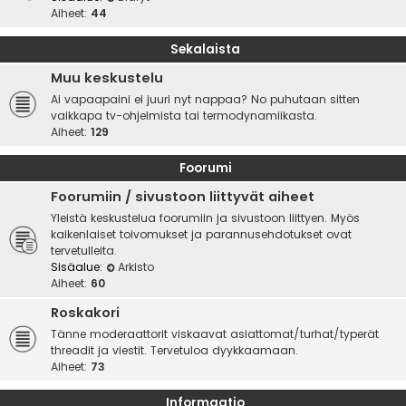
Aiheet:
44
Sekalaista
Muu keskustelu
Ai vapaapaini ei juuri nyt nappaa? No puhutaan sitten
vaikkapa tv-ohjelmista tai termodynamiikasta.
Aiheet:
129
Foorumi
Foorumiin / sivustoon liittyvät aiheet
Yleistä keskustelua foorumiin ja sivustoon liittyen. Myös
kaikenlaiset toivomukset ja parannusehdotukset ovat
tervetulleita.
Sisäalue:
Arkisto
Aiheet:
60
Roskakori
Tänne moderaattorit viskaavat asiattomat/turhat/typerät
threadit ja viestit. Tervetuloa dyykkaamaan.
Aiheet:
73
Informaatio