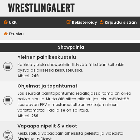
WrestlingAlert
UKK
Rekisteröidy
Kirjaudu sisään
Etusivu
Showpainia
Yleinen painikeskustelu
Kaikkea yleistä showpainiin liittyvää. Yritetään kuitenkin
pysyä asiallisessa keskustelussa.
Aiheet:
249
Ohjelmat ja tapahtumat
Jos seuraat painitapahtumia reaaliajassa, tämä on oikea
paikka sinulle. Mutta älä sitten pillastu jos joku möläyttää
seuraavan PPV:n mestaruusottelun voittajan nimen
varoittamatta. Täällä se on sallittua.
Aiheet:
289
Vapaapainipelit & videot
Keskustelua vapaapainiaiheisista peleistä ja videoista.
Sisäalue:
Diaryt