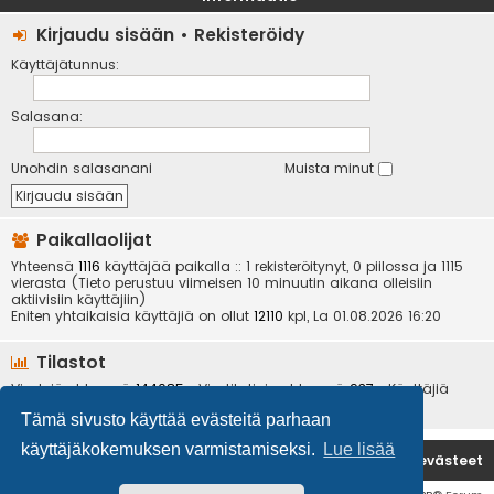
Kirjaudu sisään
•
Rekisteröidy
Käyttäjätunnus:
Salasana:
Unohdin salasanani
Muista minut
Paikallaolijat
Yhteensä
1116
käyttäjää paikalla :: 1 rekisteröitynyt, 0 piilossa ja 1115
vierasta (Tieto perustuu viimeisen 10 minuutin aikana olleisiin
aktiivisiin käyttäjiin)
Eniten yhtaikaisia käyttäjiä on ollut
12110
kpl, La 01.08.2026 16:20
Tilastot
Viestejä yhteensä
144085
• Viestiketjuja yhteensä
937
• Käyttäjiä
yhteensä
6534
• Uusin käyttäjä
kotikoira
Tämä sivusto käyttää evästeitä parhaan
käyttäjäkokemuksen varmistamiseksi.
Lue lisää
Etusivu
Poista evästeet