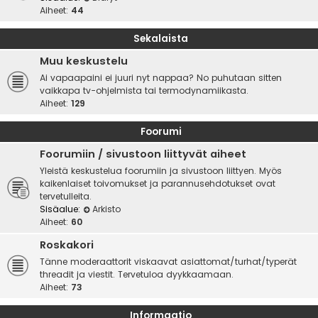
Aiheet:
44
Sekalaista
Muu keskustelu
Ai vapaapaini ei juuri nyt nappaa? No puhutaan sitten
vaikkapa tv-ohjelmista tai termodynamiikasta.
Aiheet:
129
Foorumi
Foorumiin / sivustoon liittyvät aiheet
Yleistä keskustelua foorumiin ja sivustoon liittyen. Myös
kaikenlaiset toivomukset ja parannusehdotukset ovat
tervetulleita.
Sisäalue:
Arkisto
Aiheet:
60
Roskakori
Tänne moderaattorit viskaavat asiattomat/turhat/typerät
threadit ja viestit. Tervetuloa dyykkaamaan.
Aiheet:
73
Informaatio