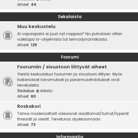
Aiheet:
44
Sekalaista
Muu keskustelu
Ai vapaapaini ei juuri nyt nappaa? No puhutaan sitten
vaikkapa tv-ohjelmista tai termodynamiikasta.
Aiheet:
129
Foorumi
Foorumiin / sivustoon liittyvät aiheet
Yleistä keskustelua foorumiin ja sivustoon liittyen. Myös
kaikenlaiset toivomukset ja parannusehdotukset ovat
tervetulleita.
Sisäalue:
Arkisto
Aiheet:
60
Roskakori
Tänne moderaattorit viskaavat asiattomat/turhat/typerät
threadit ja viestit. Tervetuloa dyykkaamaan.
Aiheet:
73
Informaatio