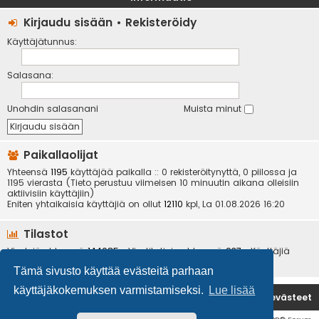
Kirjaudu sisään
•
Rekisteröidy
Käyttäjätunnus:
Salasana:
Unohdin salasanani
Muista minut
Paikallaolijat
Yhteensä
1195
käyttäjää paikalla :: 0 rekisteröitynyttä, 0 piilossa ja
1195 vierasta (Tieto perustuu viimeisen 10 minuutin aikana olleisiin
aktiivisiin käyttäjiin)
Eniten yhtaikaisia käyttäjiä on ollut
12110
kpl, La 01.08.2026 16:20
Tilastot
Viestejä yhteensä
144085
• Viestiketjuja yhteensä
937
• Käyttäjiä
yhteensä
6534
• Uusin käyttäjä
kotikoira
Tämä sivusto käyttää evästeitä parhaan
käyttäjäkokemuksen varmistamiseksi.
Lue lisää
Etusivu
Poista evästeet