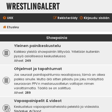
WrestlingAlert
UKK
Rekisteröidy
Kirjaudu sisään
Etusivu
Showpainia
Yleinen painikeskustelu
Kaikkea yleistä showpainiin liittyvää. Yritetään kuitenkin
pysyä asiallisessa keskustelussa.
Aiheet:
249
Ohjelmat ja tapahtumat
Jos seuraat painitapahtumia reaaliajassa, tämä on oikea
paikka sinulle. Mutta älä sitten pillastu jos joku möläyttää
seuraavan PPV:n mestaruusottelun voittajan nimen
varoittamatta. Täällä se on sallittua.
Aiheet:
289
Vapaapainipelit & videot
Keskustelua vapaapainiaiheisista peleistä ja videoista.
Sisäalue:
Diaryt