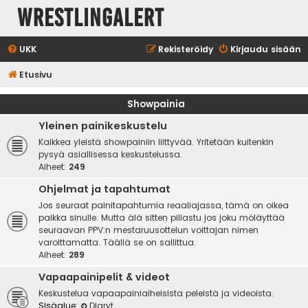
WrestlingAlert
UKK
Rekisteröidy
Kirjaudu sisään
Etusivu
Showpainia
Yleinen painikeskustelu
Kaikkea yleistä showpainiin liittyvää. Yritetään kuitenkin
pysyä asiallisessa keskustelussa.
Aiheet:
249
Ohjelmat ja tapahtumat
Jos seuraat painitapahtumia reaaliajassa, tämä on oikea
paikka sinulle. Mutta älä sitten pillastu jos joku möläyttää
seuraavan PPV:n mestaruusottelun voittajan nimen
varoittamatta. Täällä se on sallittua.
Aiheet:
289
Vapaapainipelit & videot
Keskustelua vapaapainiaiheisista peleistä ja videoista.
Sisäalue:
Diaryt