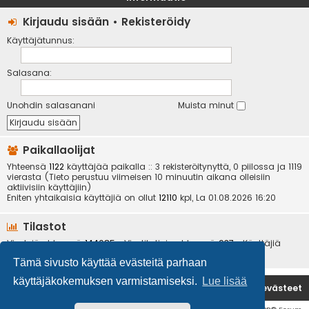
Kirjaudu sisään
•
Rekisteröidy
Käyttäjätunnus:
Salasana:
Unohdin salasanani
Muista minut
Paikallaolijat
Yhteensä
1122
käyttäjää paikalla :: 3 rekisteröitynyttä, 0 piilossa ja 1119
vierasta (Tieto perustuu viimeisen 10 minuutin aikana olleisiin
aktiivisiin käyttäjiin)
Eniten yhtaikaisia käyttäjiä on ollut
12110
kpl, La 01.08.2026 16:20
Tilastot
Viestejä yhteensä
144085
• Viestiketjuja yhteensä
937
• Käyttäjiä
yhteensä
6534
• Uusin käyttäjä
kotikoira
Tämä sivusto käyttää evästeitä parhaan
käyttäjäkokemuksen varmistamiseksi.
Lue lisää
Etusivu
Poista evästeet