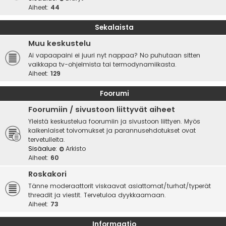
Aiheet:
44
Sekalaista
Muu keskustelu
Ai vapaapaini ei juuri nyt nappaa? No puhutaan sitten
vaikkapa tv-ohjelmista tai termodynamiikasta.
Aiheet:
129
Foorumi
Foorumiin / sivustoon liittyvät aiheet
Yleistä keskustelua foorumiin ja sivustoon liittyen. Myös
kaikenlaiset toivomukset ja parannusehdotukset ovat
tervetulleita.
Sisäalue:
Arkisto
Aiheet:
60
Roskakori
Tänne moderaattorit viskaavat asiattomat/turhat/typerät
threadit ja viestit. Tervetuloa dyykkaamaan.
Aiheet:
73
Informaatio