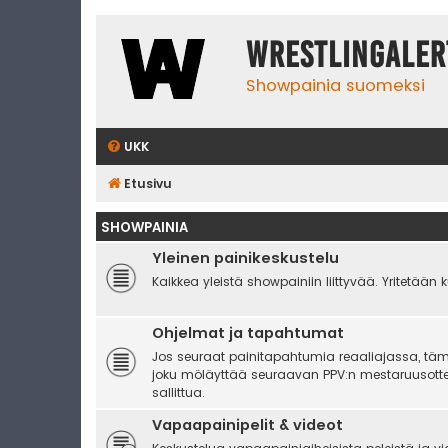
WrestlingAler
Showpainia suomeksi
UKK
Etusivu
SHOWPAINIA
Yleinen painikeskustelu
Kaikkea yleistä showpainiin liittyvää. Yritetään 
Ohjelmat ja tapahtumat
Jos seuraat painitapahtumia reaaliajassa, tämä 
joku möläyttää seuraavan PPV:n mestaruusottel
sallittua.
Vapaapainipelit & videot