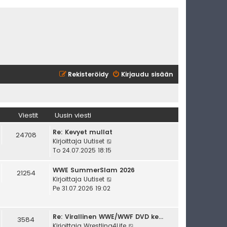
Rekisteröidy
Kirjaudu sisään
Viestit
Uusin viesti
Re: Kevyet mullat
24708
N
Kirjoittaja
Uutiset
ä
To 24.07.2025 18:15
y
t
WWE SummerSlam 2026
21254
ä
N
Kirjoittaja
Uutiset
u
ä
Pe 31.07.2026 19:02
u
y
s
t
i
ä
Re: Virallinen WWE/WWF DVD ke…
3584
n
u
N
Kirjoittaja
Wrestling4Life