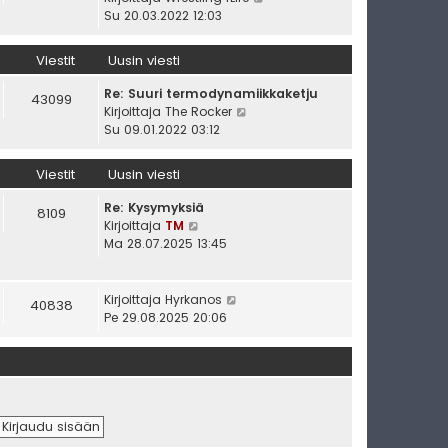
v
u
ä
Su 20.03.2022 12:03
i
s
y
e
i
t
Viestit
Uusin viesti
s
n
ä
t
v
u
Re: Suuri termodynamiikkaketju
43099
i
i
u
N
Kirjoittaja
The Rocker
e
s
ä
Su 09.01.2022 03:12
s
i
y
t
n
t
Viestit
Uusin viesti
i
v
ä
i
u
Re: Kysymyksiä
8109
e
u
N
Kirjoittaja
TM
s
s
ä
Ma 28.07.2025 13:45
t
i
y
i
n
t
v
ä
N
Kirjoittaja
Hyrkanos
40838
i
u
ä
Pe 29.08.2025 20:06
e
u
y
s
s
t
t
i
ä
i
n
u
v
u
i
s
e
i