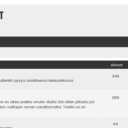
t
Aiheet
249
kuitenkin pysyä asiallisessa keskustelussa.
289
on oikea paikka sinulle. Mutta älä sitten pillastu jos
un voittajan nimen varoittamatta. Täällä se on
44