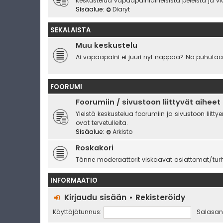
Keskustelua vapaapainiaiheisista peleistä ja vi
Sisäalue:
Diaryt
SEKALAISTA
Muu keskustelu
Ai vapaapaini ei juuri nyt nappaa? No puhutaa
FOORUMI
Foorumiin / sivustoon liittyvät aiheet
Yleistä keskustelua foorumiin ja sivustoon liit
ovat tervetulleita.
Sisäalue:
Arkisto
Roskakori
Tänne moderaattorit viskaavat asiattomat/turha
INFORMAATIO
Kirjaudu sisään
•
Rekisteröidy
Käyttäjätunnus:
Salasan