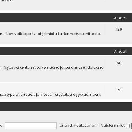
deoista.
Aiheet
129
n sitten vaikkapa tv-ohjelmista tai termodynamiikasta.
Aiheet
60
tyen. Myös kaikenlaiset toivomukset ja parannusehdotukset
73
t/typerät threadit ja viestit. Tervetuloa dyykkaamaan.
a:
Unohdin salasanani
|
Muista minut