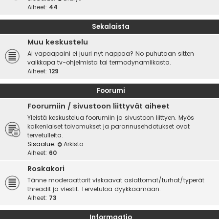
Aiheet:
44
Sekalaista
Muu keskustelu
Ai vapaapaini ei juuri nyt nappaa? No puhutaan sitten
vaikkapa tv-ohjelmista tai termodynamiikasta.
Aiheet:
129
Foorumi
Foorumiin / sivustoon liittyvät aiheet
Yleistä keskustelua foorumiin ja sivustoon liittyen. Myös
kaikenlaiset toivomukset ja parannusehdotukset ovat
tervetulleita.
Sisäalue:
Arkisto
Aiheet:
60
Roskakori
Tänne moderaattorit viskaavat asiattomat/turhat/typerät
threadit ja viestit. Tervetuloa dyykkaamaan.
Aiheet:
73
Informaatio