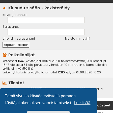
Kirjaudu sisään
•
Rekisteröidy
Käyttäjätunnus:
Salasana:
Unohdin salasanani
Muista minut
Paikallaolijat
Yhteensä
1647
käyttäjää paikalla :: 0 rekisteröitynyttä, 0 piilossa ja
1647 vierasta (Tieto perustuu viimeisen 10 minuutin aikana olleisiin
aktiivisiin käyttäjiin)
Eniten yhtaikaisia käyttäjiä on ollut
12110
kpl, La 01.08.2026 16:20
Tilastot
Viestejä yhteensä
144085
• Viestiketjuja yhteensä
937
• Käyttäjiä
yhteensä
6534
• Uusin käyttäjä
kotikoira
Tämä sivusto käyttää evästeitä parhaan
käyttäjäkokemuksen varmistamiseksi.
Lue lisää
Etusivu
Poista evästeet