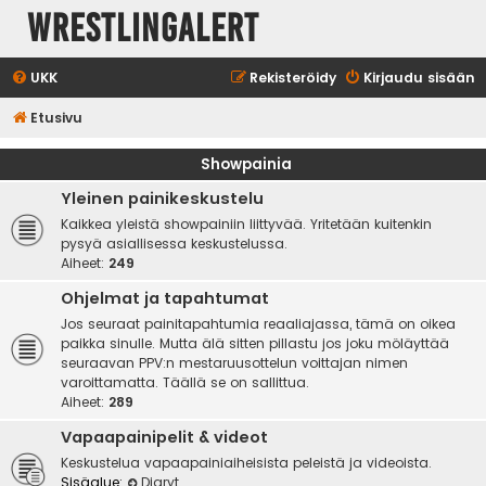
WrestlingAlert
UKK
Rekisteröidy
Kirjaudu sisään
Etusivu
Showpainia
Yleinen painikeskustelu
Kaikkea yleistä showpainiin liittyvää. Yritetään kuitenkin
pysyä asiallisessa keskustelussa.
Aiheet:
249
Ohjelmat ja tapahtumat
Jos seuraat painitapahtumia reaaliajassa, tämä on oikea
paikka sinulle. Mutta älä sitten pillastu jos joku möläyttää
seuraavan PPV:n mestaruusottelun voittajan nimen
varoittamatta. Täällä se on sallittua.
Aiheet:
289
Vapaapainipelit & videot
Keskustelua vapaapainiaiheisista peleistä ja videoista.
Sisäalue:
Diaryt