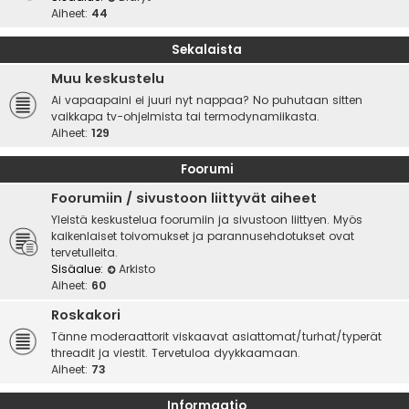
Aiheet:
44
Sekalaista
Muu keskustelu
Ai vapaapaini ei juuri nyt nappaa? No puhutaan sitten
vaikkapa tv-ohjelmista tai termodynamiikasta.
Aiheet:
129
Foorumi
Foorumiin / sivustoon liittyvät aiheet
Yleistä keskustelua foorumiin ja sivustoon liittyen. Myös
kaikenlaiset toivomukset ja parannusehdotukset ovat
tervetulleita.
Sisäalue:
Arkisto
Aiheet:
60
Roskakori
Tänne moderaattorit viskaavat asiattomat/turhat/typerät
threadit ja viestit. Tervetuloa dyykkaamaan.
Aiheet:
73
Informaatio