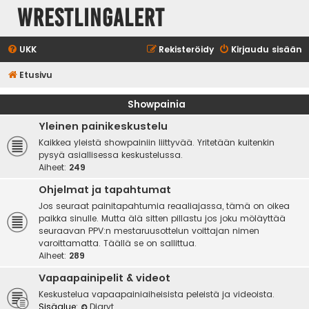
WrestlingAlert
UKK
Rekisteröidy
Kirjaudu sisään
Etusivu
Showpainia
Yleinen painikeskustelu
Kaikkea yleistä showpainiin liittyvää. Yritetään kuitenkin
pysyä asiallisessa keskustelussa.
Aiheet:
249
Ohjelmat ja tapahtumat
Jos seuraat painitapahtumia reaaliajassa, tämä on oikea
paikka sinulle. Mutta älä sitten pillastu jos joku möläyttää
seuraavan PPV:n mestaruusottelun voittajan nimen
varoittamatta. Täällä se on sallittua.
Aiheet:
289
Vapaapainipelit & videot
Keskustelua vapaapainiaiheisista peleistä ja videoista.
Sisäalue:
Diaryt