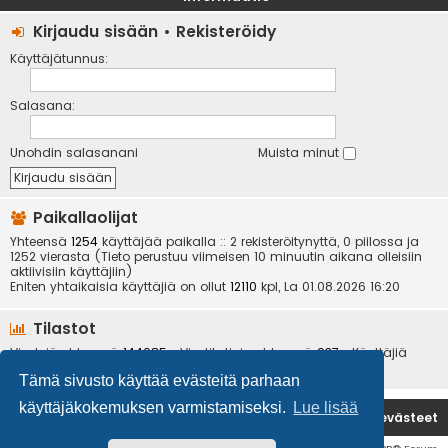
Kirjaudu sisään
•
Rekisteröidy
Käyttäjätunnus:
Salasana:
Unohdin salasanani
Muista minut
Paikallaolijat
Yhteensä
1254
käyttäjää paikalla :: 2 rekisteröitynyttä, 0 piilossa ja
1252 vierasta (Tieto perustuu viimeisen 10 minuutin aikana olleisiin
aktiivisiin käyttäjiin)
Eniten yhtaikaisia käyttäjiä on ollut
12110
kpl, La 01.08.2026 16:20
Tilastot
Viestejä yhteensä
144085
• Viestiketjuja yhteensä
937
• Käyttäjiä
yhteensä
6534
• Uusin käyttäjä
kotikoira
Tämä sivusto käyttää evästeitä parhaan
käyttäjäkokemuksen varmistamiseksi.
Lue lisää
Etusivu
Poista evästeet