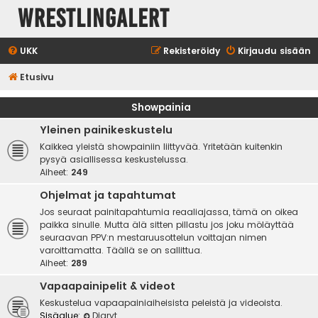
WrestlingAlert
UKK
Rekisteröidy
Kirjaudu sisään
Etusivu
Showpainia
Yleinen painikeskustelu
Kaikkea yleistä showpainiin liittyvää. Yritetään kuitenkin
pysyä asiallisessa keskustelussa.
Aiheet:
249
Ohjelmat ja tapahtumat
Jos seuraat painitapahtumia reaaliajassa, tämä on oikea
paikka sinulle. Mutta älä sitten pillastu jos joku möläyttää
seuraavan PPV:n mestaruusottelun voittajan nimen
varoittamatta. Täällä se on sallittua.
Aiheet:
289
Vapaapainipelit & videot
Keskustelua vapaapainiaiheisista peleistä ja videoista.
Sisäalue:
Diaryt