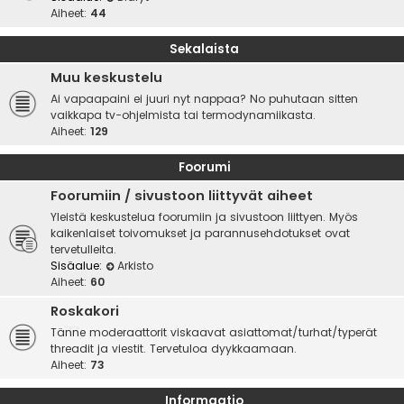
Aiheet:
44
Sekalaista
Muu keskustelu
Ai vapaapaini ei juuri nyt nappaa? No puhutaan sitten
vaikkapa tv-ohjelmista tai termodynamiikasta.
Aiheet:
129
Foorumi
Foorumiin / sivustoon liittyvät aiheet
Yleistä keskustelua foorumiin ja sivustoon liittyen. Myös
kaikenlaiset toivomukset ja parannusehdotukset ovat
tervetulleita.
Sisäalue:
Arkisto
Aiheet:
60
Roskakori
Tänne moderaattorit viskaavat asiattomat/turhat/typerät
threadit ja viestit. Tervetuloa dyykkaamaan.
Aiheet:
73
Informaatio