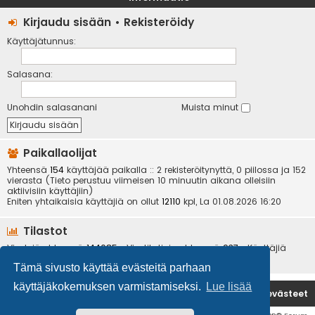
Kirjaudu sisään
•
Rekisteröidy
Käyttäjätunnus:
Salasana:
Unohdin salasanani
Muista minut
Paikallaolijat
Yhteensä
154
käyttäjää paikalla :: 2 rekisteröitynyttä, 0 piilossa ja 152
vierasta (Tieto perustuu viimeisen 10 minuutin aikana olleisiin
aktiivisiin käyttäjiin)
Eniten yhtaikaisia käyttäjiä on ollut
12110
kpl, La 01.08.2026 16:20
Tilastot
Viestejä yhteensä
144085
• Viestiketjuja yhteensä
937
• Käyttäjiä
yhteensä
6534
• Uusin käyttäjä
kotikoira
Tämä sivusto käyttää evästeitä parhaan
käyttäjäkokemuksen varmistamiseksi.
Lue lisää
Etusivu
Poista evästeet