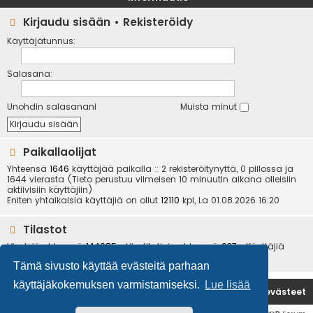
Kirjaudu sisään
•
Rekisteröidy
Käyttäjätunnus:
Salasana:
Unohdin salasanani
Muista minut
Paikallaolijat
Yhteensä
1646
käyttäjää paikalla :: 2 rekisteröitynyttä, 0 piilossa ja
1644 vierasta (Tieto perustuu viimeisen 10 minuutin aikana olleisiin
aktiivisiin käyttäjiin)
Eniten yhtaikaisia käyttäjiä on ollut
12110
kpl, La 01.08.2026 16:20
Tilastot
Viestejä yhteensä
144085
• Viestiketjuja yhteensä
937
• Käyttäjiä
yhteensä
6534
• Uusin käyttäjä
kotikoira
Tämä sivusto käyttää evästeitä parhaan
käyttäjäkokemuksen varmistamiseksi.
Lue lisää
Etusivu
Poista evästeet