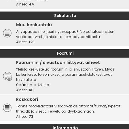
Aiheet:
44
Sekalaista
Muu keskustelu
Ai vapaapaini ei juuri nyt nappaa? No puhutaan sitten
vaikkapa tv-ohjelmista tai termodynamiikasta.
Aiheet:
129
Foorumi
Foorumiin / sivustoon liittyvät aiheet
Yleistä keskustelua foorumiin ja sivustoon liittyen. Myös
kaikenlaiset toivomukset ja parannusehdotukset ovat
tervetulleita.
Sisäalue:
Arkisto
Aiheet:
60
Roskakori
Tänne moderaattorit viskaavat asiattomat/turhat/typerät
threadit ja viestit. Tervetuloa dyykkaamaan.
Aiheet:
73
Informaatio