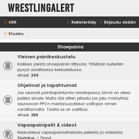
WrestlingAlert
UKK
Rekisteröidy
Kirjaudu sisään
Etusivu
Showpainia
Yleinen painikeskustelu
Kaikkea yleistä showpainiin liittyvää. Yritetään kuitenkin
pysyä asiallisessa keskustelussa.
Aiheet:
249
Ohjelmat ja tapahtumat
Jos seuraat painitapahtumia reaaliajassa, tämä on oikea
paikka sinulle. Mutta älä sitten pillastu jos joku möläyttää
seuraavan PPV:n mestaruusottelun voittajan nimen
varoittamatta. Täällä se on sallittua.
Aiheet:
289
Vapaapainipelit & videot
Keskustelua vapaapainiaiheisista peleistä ja videoista.
Sisäalue:
Diaryt