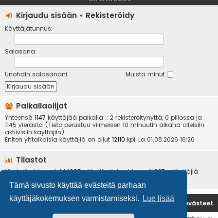
Kirjaudu sisään
•
Rekisteröidy
Käyttäjätunnus:
Salasana:
Unohdin salasanani
Muista minut
Paikallaolijat
Yhteensä
1147
käyttäjää paikalla :: 2 rekisteröitynyttä, 0 piilossa ja
1145 vierasta (Tieto perustuu viimeisen 10 minuutin aikana olleisiin
aktiivisiin käyttäjiin)
Eniten yhtaikaisia käyttäjiä on ollut
12110
kpl, La 01.08.2026 16:20
Tilastot
Viestejä yhteensä
144085
• Viestiketjuja yhteensä
937
• Käyttäjiä
yhteensä
6534
• Uusin käyttäjä
kotikoira
Tämä sivusto käyttää evästeitä parhaan
käyttäjäkokemuksen varmistamiseksi.
Lue lisää
Etusivu
Poista evästeet