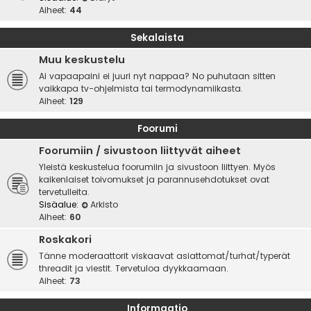
Aiheet:
44
Sekalaista
Muu keskustelu
Ai vapaapaini ei juuri nyt nappaa? No puhutaan sitten
vaikkapa tv-ohjelmista tai termodynamiikasta.
Aiheet:
129
Foorumi
Foorumiin / sivustoon liittyvät aiheet
Yleistä keskustelua foorumiin ja sivustoon liittyen. Myös
kaikenlaiset toivomukset ja parannusehdotukset ovat
tervetulleita.
Sisäalue:
Arkisto
Aiheet:
60
Roskakori
Tänne moderaattorit viskaavat asiattomat/turhat/typerät
threadit ja viestit. Tervetuloa dyykkaamaan.
Aiheet:
73
Informaatio