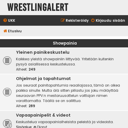
WrestlingAlert
UKK
Rekisteröidy
Kirjaudu sisään
Etusivu
Showpainia
Yleinen painikeskustelu
Kaikkea yleistä showpainiin liittyvää. Yritetään kuitenkin
pysyä asiallisessa keskustelussa.
Aiheet:
249
Ohjelmat ja tapahtumat
Jos seuraat painitapahtumia reaaliajassa, tämä on oikea
paikka sinulle. Mutta älä sitten pillastu jos joku möläyttää
seuraavan PPV:n mestaruusottelun voittajan nimen
varoittamatta. Täällä se on sallittua.
Aiheet:
289
Vapaapainipelit & videot
Keskustelua vapaapainiaiheisista peleistä ja videoista.
Sisäalue:
Diaryt