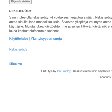
REKISTERÖIDY
Sinun tulee olla rekisteröitynyt voidaksesi kirjautua sisään. Rekisteröi
antaa sinulle lisää mahdollisuuksia. Sivuston ylläpitäjä voi myös antaa e
käyttäjille. Muista lukea käyttöehtomme ja siihen liittyvät käytännöt e
lukea keskustelufoorumin säännöt.
Käyttöehdot
|
Yksityisyyden suoja
Rekisteröidy
Etusivu
Flat Style by
Ian Bradley
• Keskustelufoorumin ohjelmisto
Käännös: p