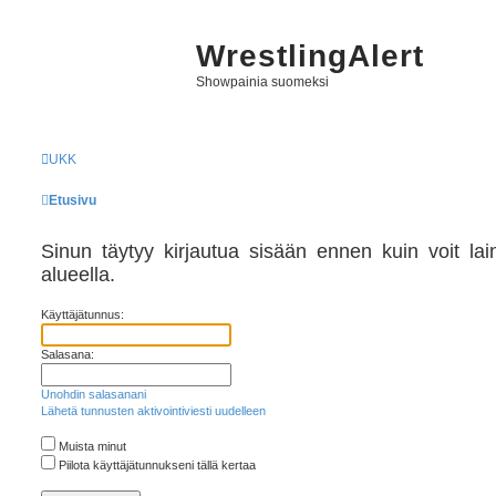
WrestlingAlert
Showpainia suomeksi
UKK
Etusivu
Sinun täytyy kirjautua sisään ennen kuin voit laina
alueella.
Käyttäjätunnus:
Salasana:
Unohdin salasanani
Lähetä tunnusten aktivointiviesti uudelleen
Muista minut
Piilota käyttäjätunnukseni tällä kertaa