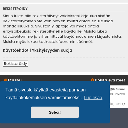
REKISTERÖIDY
Sinun tulee olla rekisteröitynyt voidaksesi kirjautua sisään.
Rekisteröityminen vie vain hetken, mutta antaa sinulle lisää
mahdollisuuksia. Sivuston ylläpitäjä voi myös antaa
erityisoikeuksia rekisteröityneille käyttäjille. Muista lukea
käyttöehtomme ja siihen liittyvät käytännöt ennen kirjautumista.
Muista myös lukea keskustelufoorumin säännöt.
Käyttöehdot
|
Yksityisyyden suoja
Rekisteröidy
Etusivu
Poista evästeet
Flat Style by
Ian Bradley
• Keskustelufoorumin ohjelmisto
phpBB
® Forum
Tämä sivusto käyttää evästeitä parhaan
Software © phpBB Limited
käyttäjäkokemuksen varmistamiseksi.
Lue lisää
Käännös: phpBB Suomi (lurttinen, harritapio, Pettis)
Selvä!