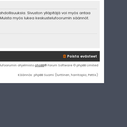
mahdollisuuksia. Sivuston ylläpitäjä voi myös antaa
ta. Muista myös lukea keskustelufoorumin säännöt.
Poista evästeet
lufoorumin ohjelmisto
phpBB
® Forum Software © phpBB Limited
Käännös: phpBB Suomi (lurttinen, harritapio, Pettis)