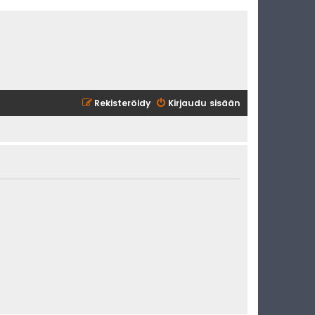
Rekisteröidy
Kirjaudu sisään