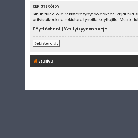
REKISTERÖIDY
Sinun tulee olla rekisteröitynyt voidaksesi kirjautua
erityisoikeuksia rekisteröityneille käyttäjille. Muis
Käyttöehdot
|
Yksityisyyden suoja
Rekisteröidy
Etusivu