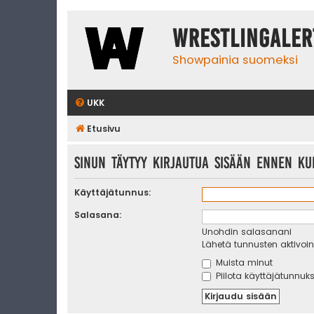
WrestlingAler
Showpainia suomeksi
UKK
Etusivu
Sinun täytyy kirjautua sisään ennen kui
Käyttäjätunnus:
Salasana:
Unohdin salasanani
Lähetä tunnusten aktivoint
Muista minut
Piilota käyttäjätunnuks