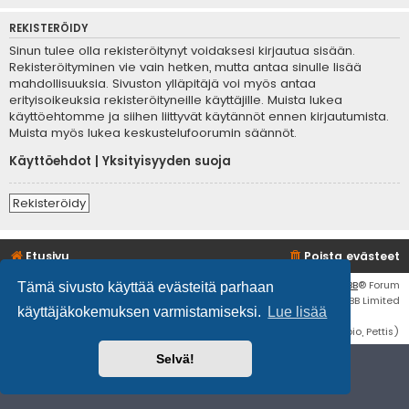
REKISTERÖIDY
Sinun tulee olla rekisteröitynyt voidaksesi kirjautua sisään.
Rekisteröityminen vie vain hetken, mutta antaa sinulle lisää
mahdollisuuksia. Sivuston ylläpitäjä voi myös antaa
erityisoikeuksia rekisteröityneille käyttäjille. Muista lukea
käyttöehtomme ja siihen liittyvät käytännöt ennen kirjautumista.
Muista myös lukea keskustelufoorumin säännöt.
Käyttöehdot
|
Yksityisyyden suoja
Rekisteröidy
Etusivu
Poista evästeet
Flat Style by
Ian Bradley
• Keskustelufoorumin ohjelmisto
phpBB
® Forum
Tämä sivusto käyttää evästeitä parhaan
Software © phpBB Limited
käyttäjäkokemuksen varmistamiseksi.
Lue lisää
Käännös: phpBB Suomi (lurttinen, harritapio, Pettis)
Selvä!