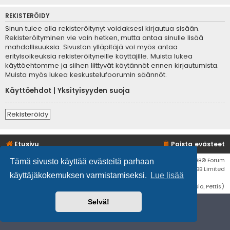
REKISTERÖIDY
Sinun tulee olla rekisteröitynyt voidaksesi kirjautua sisään.
Rekisteröityminen vie vain hetken, mutta antaa sinulle lisää
mahdollisuuksia. Sivuston ylläpitäjä voi myös antaa
erityisoikeuksia rekisteröityneille käyttäjille. Muista lukea
käyttöehtomme ja siihen liittyvät käytännöt ennen kirjautumista.
Muista myös lukea keskustelufoorumin säännöt.
Käyttöehdot
|
Yksityisyyden suoja
Rekisteröidy
Etusivu
Poista evästeet
Flat Style by
Ian Bradley
• Keskustelufoorumin ohjelmisto
phpBB
® Forum
Tämä sivusto käyttää evästeitä parhaan
Software © phpBB Limited
käyttäjäkokemuksen varmistamiseksi.
Lue lisää
Käännös: phpBB Suomi (lurttinen, harritapio, Pettis)
Selvä!