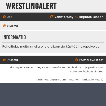
WrestlingAlert
UKK
Rekisteröidy
Kirjaudu sisään
Etusivu
Informaatio
Pahoittelut, mutta sinulla ei ole oikeuksia käyttää hakupalvelua.
Etusivu
Poista evästeet
Flat Style by
Ian Bradley
• Keskustelufoorumin ohjelmisto
phpBB
® Forum
Software © phpBB Limited
Käännös: phpBB Suomi (lurttinen, harritapio, Pettis)