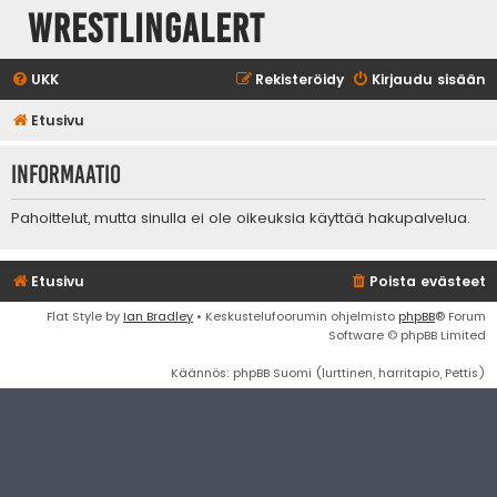
WrestlingAlert
UKK
Rekisteröidy
Kirjaudu sisään
Etusivu
Informaatio
Pahoittelut, mutta sinulla ei ole oikeuksia käyttää hakupalvelua.
Etusivu
Poista evästeet
Flat Style by
Ian Bradley
• Keskustelufoorumin ohjelmisto
phpBB
® Forum
Software © phpBB Limited
Käännös: phpBB Suomi (lurttinen, harritapio, Pettis)