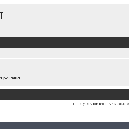
t
akupalvelua.
Flat Style by
Ian Bradley
• Keskuste