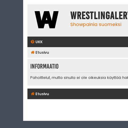
WrestlingAler
Showpainia suomeksi
UKK
Etusivu
Informaatio
Pahoittelut, mutta sinulla ei ole oikeuksia käyttää h
Etusivu