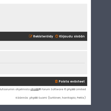
Rekisteröidy
Kirjaudu sisään
Poista evästeet
lufoorumin ohjelmisto
phpBB
® Forum Software © phpBB Limited
Käännös: phpBB Suomi (lurttinen, harritapio, Pettis)