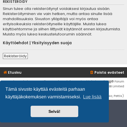
REKISTERÖIDY
Sinun tulee olla rekisteröitynyt voidaksesi kirjautua sisään.
Rekisteröityminen vie vain hetken, mutta antaa sinulle lisää
mahdollisuuksia. Sivuston ylläpitäjä voi myös antaa
erityisoikeuksia rekisteröityneille käyttäjille. Muista lukea
käyttöehtomme ja siihen liittyvät käytännöt ennen kirjautumista.
Muista myös lukea keskustelufoorumin säännöt.
Käyttöehdot
|
Yksityisyyden suoja
Rekisteröidy
Etusivu
Poista evästeet
Flat Style by
Ian Bradley
• Keskustelufoorumin ohjelmisto
phpBB
® Forum
Software © phpBB Limited
Tämä sivusto käyttää evästeitä parhaan
Käännös: phpBB Suomi (lurttinen, harritapio, Pettis)
käyttäjäkokemuksen varmistamiseksi.
Lue lisää
Selvä!