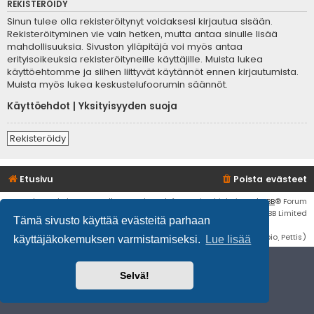
REKISTERÖIDY
Sinun tulee olla rekisteröitynyt voidaksesi kirjautua sisään.
Rekisteröityminen vie vain hetken, mutta antaa sinulle lisää
mahdollisuuksia. Sivuston ylläpitäjä voi myös antaa
erityisoikeuksia rekisteröityneille käyttäjille. Muista lukea
käyttöehtomme ja siihen liittyvät käytännöt ennen kirjautumista.
Muista myös lukea keskustelufoorumin säännöt.
Käyttöehdot
|
Yksityisyyden suoja
Rekisteröidy
Etusivu
Poista evästeet
Flat Style by
Ian Bradley
• Keskustelufoorumin ohjelmisto
phpBB
® Forum
Software © phpBB Limited
Tämä sivusto käyttää evästeitä parhaan
Käännös: phpBB Suomi (lurttinen, harritapio, Pettis)
käyttäjäkokemuksen varmistamiseksi.
Lue lisää
Selvä!