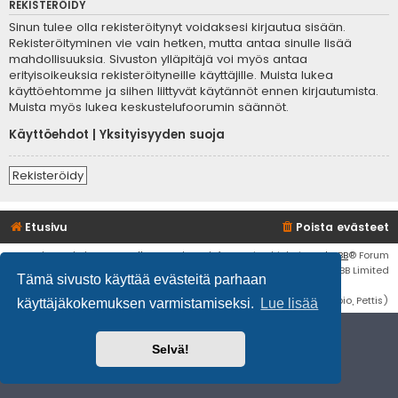
REKISTERÖIDY
Sinun tulee olla rekisteröitynyt voidaksesi kirjautua sisään.
Rekisteröityminen vie vain hetken, mutta antaa sinulle lisää
mahdollisuuksia. Sivuston ylläpitäjä voi myös antaa
erityisoikeuksia rekisteröityneille käyttäjille. Muista lukea
käyttöehtomme ja siihen liittyvät käytännöt ennen kirjautumista.
Muista myös lukea keskustelufoorumin säännöt.
Käyttöehdot
|
Yksityisyyden suoja
Rekisteröidy
Etusivu
Poista evästeet
Flat Style by
Ian Bradley
• Keskustelufoorumin ohjelmisto
phpBB
® Forum
Software © phpBB Limited
Tämä sivusto käyttää evästeitä parhaan
Käännös: phpBB Suomi (lurttinen, harritapio, Pettis)
käyttäjäkokemuksen varmistamiseksi.
Lue lisää
Selvä!