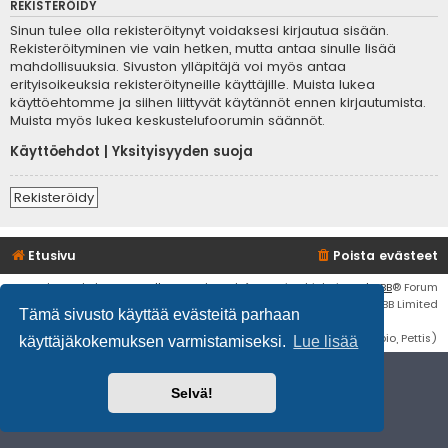
REKISTERÖIDY
Sinun tulee olla rekisteröitynyt voidaksesi kirjautua sisään.
Rekisteröityminen vie vain hetken, mutta antaa sinulle lisää
mahdollisuuksia. Sivuston ylläpitäjä voi myös antaa
erityisoikeuksia rekisteröityneille käyttäjille. Muista lukea
käyttöehtomme ja siihen liittyvät käytännöt ennen kirjautumista.
Muista myös lukea keskustelufoorumin säännöt.
Käyttöehdot
|
Yksityisyyden suoja
Rekisteröidy
Etusivu
Poista evästeet
Flat Style by
Ian Bradley
• Keskustelufoorumin ohjelmisto
phpBB
® Forum
Software © phpBB Limited
Tämä sivusto käyttää evästeitä parhaan
Käännös: phpBB Suomi (lurttinen, harritapio, Pettis)
käyttäjäkokemuksen varmistamiseksi.
Lue lisää
Selvä!