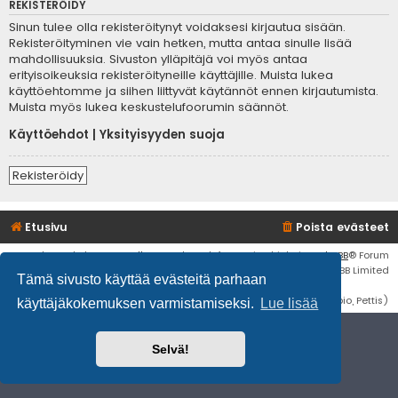
REKISTERÖIDY
Sinun tulee olla rekisteröitynyt voidaksesi kirjautua sisään.
Rekisteröityminen vie vain hetken, mutta antaa sinulle lisää
mahdollisuuksia. Sivuston ylläpitäjä voi myös antaa
erityisoikeuksia rekisteröityneille käyttäjille. Muista lukea
käyttöehtomme ja siihen liittyvät käytännöt ennen kirjautumista.
Muista myös lukea keskustelufoorumin säännöt.
Käyttöehdot
|
Yksityisyyden suoja
Rekisteröidy
Etusivu
Poista evästeet
Flat Style by
Ian Bradley
• Keskustelufoorumin ohjelmisto
phpBB
® Forum
Software © phpBB Limited
Tämä sivusto käyttää evästeitä parhaan
Käännös: phpBB Suomi (lurttinen, harritapio, Pettis)
käyttäjäkokemuksen varmistamiseksi.
Lue lisää
Selvä!