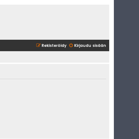
Rekisteröidy
Kirjaudu sisään