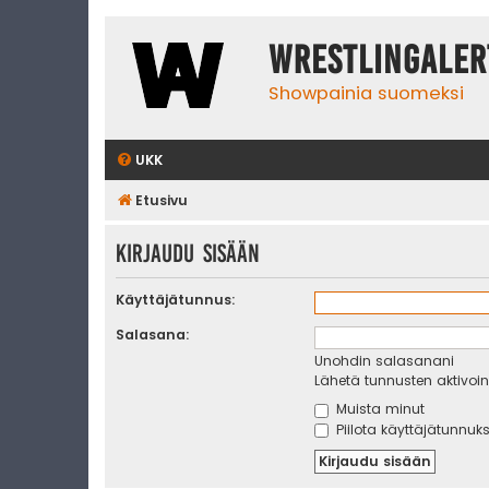
WrestlingAler
Showpainia suomeksi
UKK
Etusivu
Kirjaudu sisään
Käyttäjätunnus:
Salasana:
Unohdin salasanani
Lähetä tunnusten aktivoint
Muista minut
Piilota käyttäjätunnuks