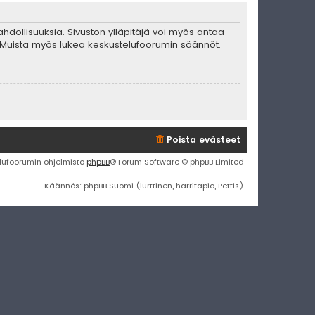
mahdollisuuksia. Sivuston ylläpitäjä voi myös antaa
ta. Muista myös lukea keskustelufoorumin säännöt.
Poista evästeet
lufoorumin ohjelmisto
phpBB
® Forum Software © phpBB Limited
Käännös: phpBB Suomi (lurttinen, harritapio, Pettis)