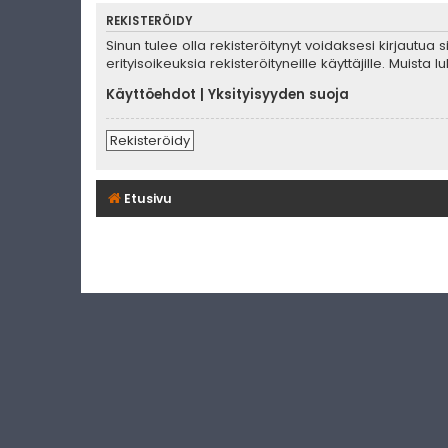
REKISTERÖIDY
Sinun tulee olla rekisteröitynyt voidaksesi kirjautua
erityisoikeuksia rekisteröityneille käyttäjille. Muis
Käyttöehdot
|
Yksityisyyden suoja
Rekisteröidy
Etusivu