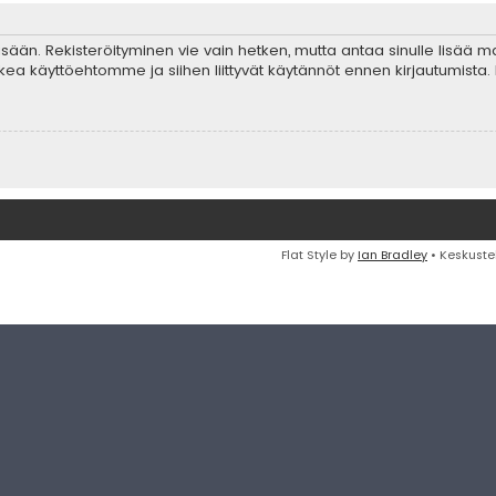
 sisään. Rekisteröityminen vie vain hetken, mutta antaa sinulle lisää 
ta lukea käyttöehtomme ja siihen liittyvät käytännöt ennen kirjautumis
Flat Style by
Ian Bradley
• Keskuste