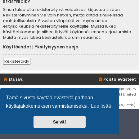
REKISTERÖIDY
Sinun tulee olla rekisteröitynyt voidaksesi kirjautua sisään.
Rekisteröityminen vie vain hetken, mutta antaa sinulle lisää
mahdollisuuksia. Sivuston ylläpitäjä voi myös antaa
erityisoikeuksia rekisteröityneille käyttäjille. Muista lukea
käyttöehtomme ja siihen liittyvät käytännöt ennen kirjautumista.
Muista myös lukea keskustelufoorumin säännöt.
Käyttöehdot
|
Yksityisyyden suoja
Rekisteröidy
Etusivu
Poista evästeet
Flat Style by
Ian Bradley
• Keskustelufoorumin ohjelmisto
phpBB
® Forum
Software © phpBB Limited
Tämä sivusto käyttää evästeitä parhaan
Käännös: phpBB Suomi (lurttinen, harritapio, Pettis)
käyttäjäkokemuksen varmistamiseksi.
Lue lisää
Selvä!