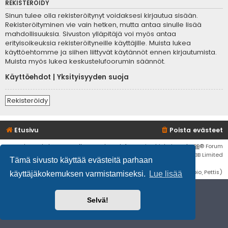
REKISTERÖIDY
Sinun tulee olla rekisteröitynyt voidaksesi kirjautua sisään.
Rekisteröityminen vie vain hetken, mutta antaa sinulle lisää
mahdollisuuksia. Sivuston ylläpitäjä voi myös antaa
erityisoikeuksia rekisteröityneille käyttäjille. Muista lukea
käyttöehtomme ja siihen liittyvät käytännöt ennen kirjautumista.
Muista myös lukea keskustelufoorumin säännöt.
Käyttöehdot
|
Yksityisyyden suoja
Rekisteröidy
Etusivu
Poista evästeet
Flat Style by
Ian Bradley
• Keskustelufoorumin ohjelmisto
phpBB
® Forum
Software © phpBB Limited
Tämä sivusto käyttää evästeitä parhaan
Käännös: phpBB Suomi (lurttinen, harritapio, Pettis)
käyttäjäkokemuksen varmistamiseksi.
Lue lisää
Selvä!