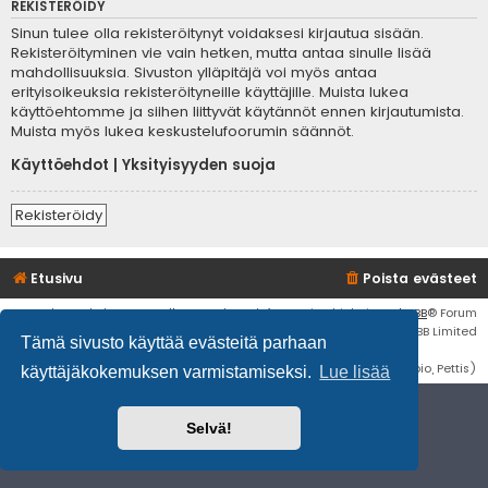
REKISTERÖIDY
Sinun tulee olla rekisteröitynyt voidaksesi kirjautua sisään.
Rekisteröityminen vie vain hetken, mutta antaa sinulle lisää
mahdollisuuksia. Sivuston ylläpitäjä voi myös antaa
erityisoikeuksia rekisteröityneille käyttäjille. Muista lukea
käyttöehtomme ja siihen liittyvät käytännöt ennen kirjautumista.
Muista myös lukea keskustelufoorumin säännöt.
Käyttöehdot
|
Yksityisyyden suoja
Rekisteröidy
Etusivu
Poista evästeet
Flat Style by
Ian Bradley
• Keskustelufoorumin ohjelmisto
phpBB
® Forum
Software © phpBB Limited
Tämä sivusto käyttää evästeitä parhaan
Käännös: phpBB Suomi (lurttinen, harritapio, Pettis)
käyttäjäkokemuksen varmistamiseksi.
Lue lisää
Selvä!