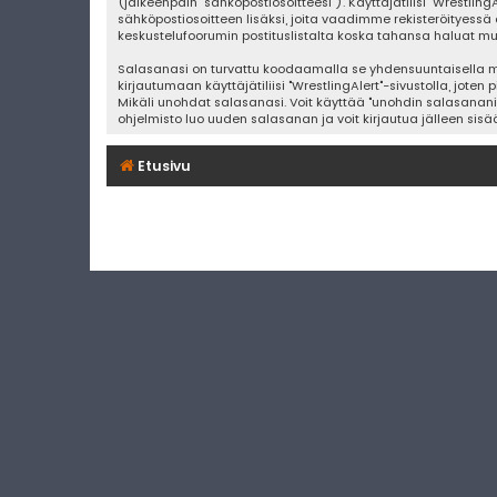
(jälkeenpäin "sähköpostiosoitteesi"). Käyttäjätilisi "Wrestling
sähköpostiosoitteen lisäksi, joita vaadimme rekisteröityessä 
keskustelufoorumin postituslistalta koska tahansa haluat m
Salasanasi on turvattu koodaamalla se yhdensuuntaisella men
kirjautumaan käyttäjätiliisi "WrestlingAlert"-sivustolla, jote
Mikäli unohdat salasanasi. Voit käyttää "unohdin salasanan
ohjelmisto luo uuden salasanan ja voit kirjautua jälleen sisä
Etusivu