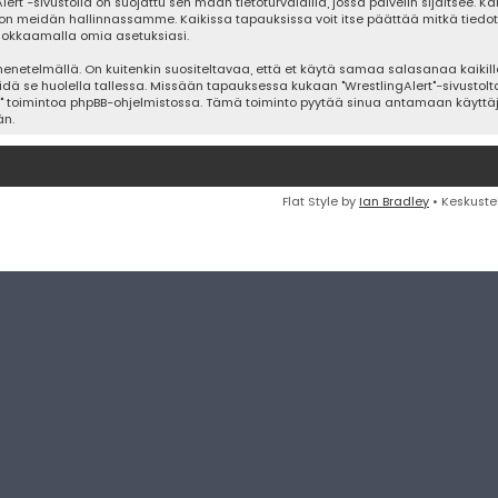
Alert"-sivustolla on suojattu sen maan tietoturvalailla, jossa palvelin sijaitsee. 
on meidän hallinnassamme. Kaikissa tapauksissa voit itse päättää mitkä tiedot ova
uokkaamalla omia asetuksiasi.
etelmällä. On kuitenkin suositeltavaa, että et käytä samaa salasanaa kaikilla
n pidä se huolella tallessa. Missään tapauksessa kukaan "WrestlingAlert"-sivustol
i" toimintoa phpBB-ohjelmistossa. Tämä toiminto pyytää sinua antamaan käyttäjä
än.
Flat Style by
Ian Bradley
• Keskuste