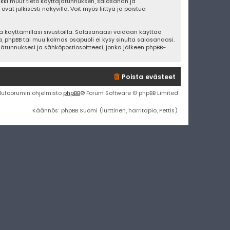
Kaikki muut tieto käyttäjätunnuksen, salasanan ja
t julkisesti näkyvillä. Voit myös liittyä ja poistua
 käyttämilläsi sivustoilla. Salasanaasi voidaan käyttää
ta, phpBB tai muu kolmas osapuoli ei kysy sinulta salasanaasi.
tunnuksesi ja sähköpostiosoitteesi, jonka jälkeen phpBB-
Poista evästeet
lufoorumin ohjelmisto
phpBB
® Forum Software © phpBB Limited
Käännös: phpBB Suomi (lurttinen, harritapio, Pettis)