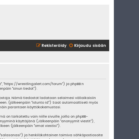
Rekisteröidy
Kirjaudu sisään
rt", "https://wrestlingalert.com/forum") ja phpBB:n
enpäin "sinun tiedot").
dostoja. Nämä tiedostot ladataan selaimesi väliaikaisiin
teen. (jälkeenpäin "istunto id") Saat automaattiseti myös
a näin parantaen käyttökokemustasi.
 tarkoitettu vain niille sivuille, joilla on phpBB-
nonyyminä käyttäjänä (Jälkeenpäin "anonyymit viestit"),
lkeen (jälkeenpäin "omat viestisi").
n "salasanasi") ja henkilökohtainen toimiva sähköpostiosoite