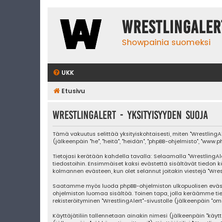
WrestlingAler
Showpainia suomeksi
UKK
Etusivu
WrestlingAlert - Yksityisyyden suoja
Tämä vakuutus selittää yksityiskohtaisesti, miten "WrestlingAler
(jälkeenpäin "he", "heitä", "heidän", "phpBB-ohjelmisto", "www.p
Tietojasi kerätään kahdella tavalla: Selaamalla "WrestlingAle
tiedostoihin. Ensimmäiset kaksi evästettä sisältävät tiedon k
kolmannen evästeen, kun olet selannut joitakin viestejä "Wre
Saatamme myös luoda phpBB-ohjelmiston ulkopuolisen evästeen 
ohjelmiston luomaa sisältöä. Toinen tapa, jolla keräämme tie
rekisteröityminen "WrestlingAlert"-sivustolle (jälkeenpäin "om
Käyttäjätiliin tallennetaan ainakin nimesi (jälkeenpäin "käyt