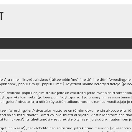
t
t" ja siihen liittyvät yritykset (jälkeenpäin "me", "meitä", "meidän", "WrestlingAle
hpbb.com", "phpBB Group", "phpBB Tiimit") käyttävät sinulta kerättyjä tietoja (jälke
rt"-sivustoa. phpBB-ohjelmisto luo joitakin evästeitä, jotka ovat pieniä tekstitie
äyttäjän yksilöimiseksi (jälkeenpäin "käyttäjän id") ja anonyymin session tunnis
stlingAlert"-sivustolla ja näitä käytetään tallentamaan lukemiasi vestiketjuja j
"WrestlingAlert"-sivustolta, Mutta se on tämän dokumentin ulkopuolella. Tämä on
toa on se, mitä lähetät. Tämä voi olla, mutta ei rajoita: Viestin lähettäminen a
at tunnuksesi") ja lähettämäsi viestit rekisteröitymisen ja sisäänkirjautumisen jä
täjätunnuksesi"), henkilökohtainen salasana, jolla kirjaudut sisään (jälkeenpäi