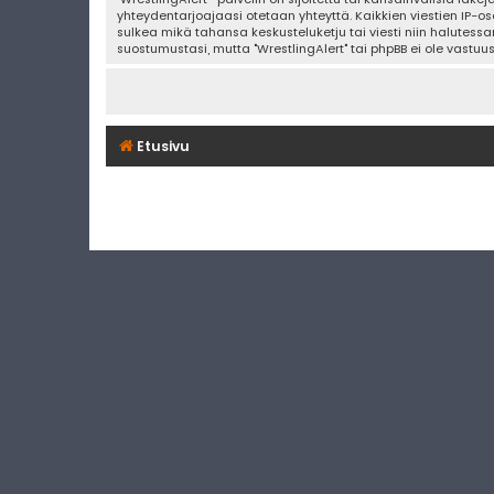
yhteydentarjoajaasi otetaan yhteyttä. Kaikkien viestien IP-os
sulkea mikä tahansa keskusteluketju tai viesti niin halutessa
suostumustasi, mutta "WrestlingAlert" tai phpBB ei ole vastuu
Etusivu