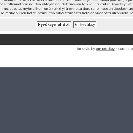
oite tallennetaan näiden ehtojen noudattamisen tarkkailua varten. Hyväksyt, että
mme. Suostut myös siihen, että kaikki yllä annettu tieto tallennetaan tietokanta
ssa mahdollisen tietoturvamurron aiheuttamasta tietojen vuodosta ulkopuolisille 
Flat Style by
Ian Bradley
• Keskuste