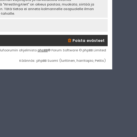
 "WrestlingAlert" on oikeus poistaa, muokata, siirtää ja
an. Tätä tietoa ei anneta kolmannelle osapuolelle ilman
tahoille.
Poista evästeet
lufoorumin ohjelmisto
phpBB
® Forum Software © phpBB Limited
Käännös: phpBB Suomi (lurttinen, harritapio, Pettis)