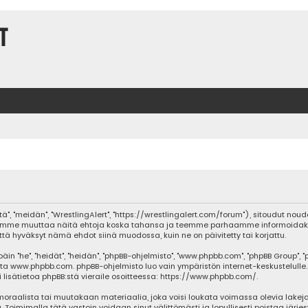
t
tä", "meidän", "WrestlingAlert", "https://wrestlingalert.com/forum"), sitoudut no
Me voimme muuttaa näitä ehtoja koska tahansa ja teemme parhaamme informoida
että hyväksyt nämä ehdot siinä muodossa, kuin ne on päivitetty tai korjattu.
he", "heidät", "heidän", "phpBB-ohjelmisto", "www.phpbb.com", "phpBB Group", "php
sta
www.phpbb.com
. phpBB-ohjelmisto luo vain ympäristön internet-keskustelulle.
isätietoa phpBB:stä vieraile osoitteessa:
https://www.phpbb.com/
.
oraalista tai muutakaan materiaalia, joka voisi loukata voimassa olevia lakeja
ja. Toimimalla tätä vastoin voidaan sinut välittömästi ja lopullisesti poistaa järje