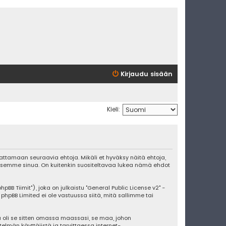
Kirjaudu sisään
Kieli:
udattamaan seuraavia ehtoja. Mikäli et hyväksy näitä ehtoja,
ksemme sinua. On kuitenkin suositeltavaa lukea nämä ehdot
BB Tiimit"), joka on julkaistu "
General Public License v2
" -
 phpBB Limited ei ole vastuussa siitä, mitä sallimme tai
 oli se sitten omassa maassasi, se maa, johon
stelmän käyttäjistä ja tarvittaessa internet-