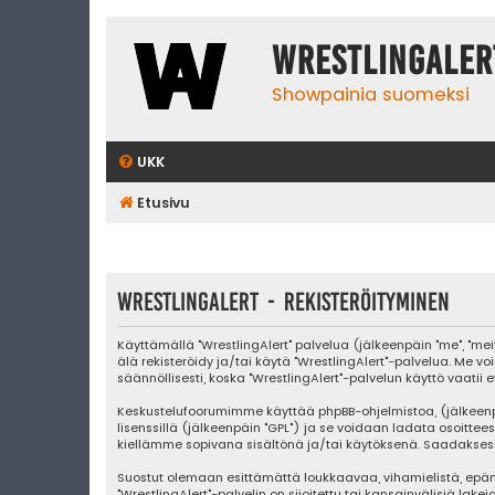
WrestlingAler
Showpainia suomeksi
UKK
Etusivu
WrestlingAlert - Rekisteröityminen
Käyttämällä "WrestlingAlert" palvelua (jälkeenpäin "me", "mei
älä rekisteröidy ja/tai käytä "WrestlingAlert"-palvelua. 
säännöllisesti, koska "WrestlingAlert"-palvelun käyttö vaatii 
Keskustelufoorumimme käyttää phpBB-ohjelmistoa, (jälkeenpäin "
lisenssillä (jälkeenpäin "GPL") ja se voidaan ladata osoittee
kiellämme sopivana sisältönä ja/tai käytöksenä. Saadaksesi l
Suostut olemaan esittämättä loukkaavaa, vihamielistä, epäm
"WrestlingAlert"-palvelin on sijoitettu tai kansainvälisiä lake