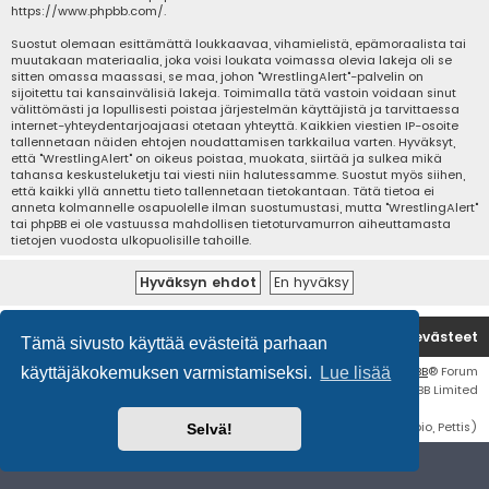
https://www.phpbb.com/
.
Suostut olemaan esittämättä loukkaavaa, vihamielistä, epämoraalista tai
muutakaan materiaalia, joka voisi loukata voimassa olevia lakeja oli se
sitten omassa maassasi, se maa, johon "WrestlingAlert"-palvelin on
sijoitettu tai kansainvälisiä lakeja. Toimimalla tätä vastoin voidaan sinut
välittömästi ja lopullisesti poistaa järjestelmän käyttäjistä ja tarvittaessa
internet-yhteydentarjoajaasi otetaan yhteyttä. Kaikkien viestien IP-osoite
tallennetaan näiden ehtojen noudattamisen tarkkailua varten. Hyväksyt,
että "WrestlingAlert" on oikeus poistaa, muokata, siirtää ja sulkea mikä
tahansa keskusteluketju tai viesti niin halutessamme. Suostut myös siihen,
että kaikki yllä annettu tieto tallennetaan tietokantaan. Tätä tietoa ei
anneta kolmannelle osapuolelle ilman suostumustasi, mutta "WrestlingAlert"
tai phpBB ei ole vastuussa mahdollisen tietoturvamurron aiheuttamasta
tietojen vuodosta ulkopuolisille tahoille.
Etusivu
Poista evästeet
Tämä sivusto käyttää evästeitä parhaan
Flat Style by
Ian Bradley
• Keskustelufoorumin ohjelmisto
phpBB
® Forum
käyttäjäkokemuksen varmistamiseksi.
Lue lisää
Software © phpBB Limited
Käännös: phpBB Suomi (lurttinen, harritapio, Pettis)
Selvä!