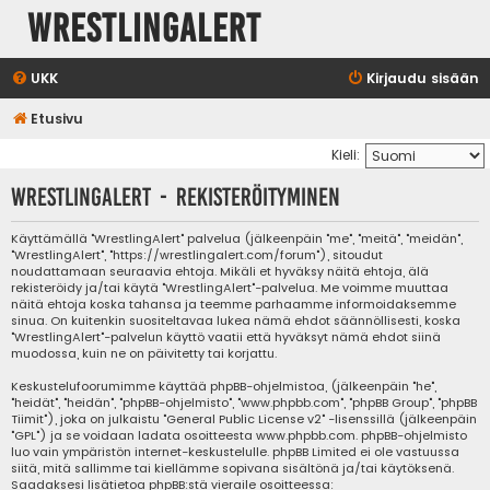
WrestlingAlert
UKK
Kirjaudu sisään
Etusivu
Kieli:
WrestlingAlert - Rekisteröityminen
Käyttämällä "WrestlingAlert" palvelua (jälkeenpäin "me", "meitä", "meidän",
"WrestlingAlert", "https://wrestlingalert.com/forum"), sitoudut
noudattamaan seuraavia ehtoja. Mikäli et hyväksy näitä ehtoja, älä
rekisteröidy ja/tai käytä "WrestlingAlert"-palvelua. Me voimme muuttaa
näitä ehtoja koska tahansa ja teemme parhaamme informoidaksemme
sinua. On kuitenkin suositeltavaa lukea nämä ehdot säännöllisesti, koska
"WrestlingAlert"-palvelun käyttö vaatii että hyväksyt nämä ehdot siinä
muodossa, kuin ne on päivitetty tai korjattu.
Keskustelufoorumimme käyttää phpBB-ohjelmistoa, (jälkeenpäin "he",
"heidät", "heidän", "phpBB-ohjelmisto", "www.phpbb.com", "phpBB Group", "phpBB
Tiimit"), joka on julkaistu "
General Public License v2
" -lisenssillä (jälkeenpäin
"GPL") ja se voidaan ladata osoitteesta
www.phpbb.com
. phpBB-ohjelmisto
luo vain ympäristön internet-keskustelulle. phpBB Limited ei ole vastuussa
siitä, mitä sallimme tai kiellämme sopivana sisältönä ja/tai käytöksenä.
Saadaksesi lisätietoa phpBB:stä vieraile osoitteessa: