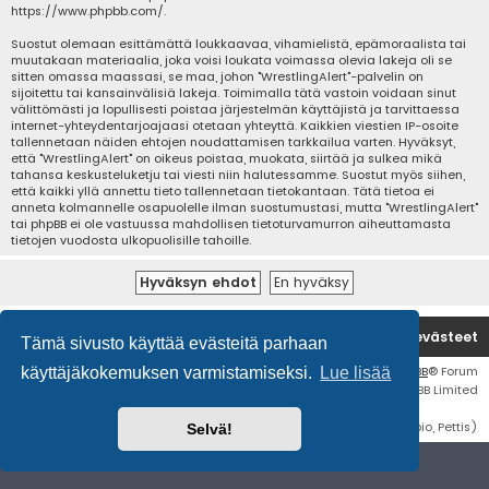
https://www.phpbb.com/
.
Suostut olemaan esittämättä loukkaavaa, vihamielistä, epämoraalista tai
muutakaan materiaalia, joka voisi loukata voimassa olevia lakeja oli se
sitten omassa maassasi, se maa, johon "WrestlingAlert"-palvelin on
sijoitettu tai kansainvälisiä lakeja. Toimimalla tätä vastoin voidaan sinut
välittömästi ja lopullisesti poistaa järjestelmän käyttäjistä ja tarvittaessa
internet-yhteydentarjoajaasi otetaan yhteyttä. Kaikkien viestien IP-osoite
tallennetaan näiden ehtojen noudattamisen tarkkailua varten. Hyväksyt,
että "WrestlingAlert" on oikeus poistaa, muokata, siirtää ja sulkea mikä
tahansa keskusteluketju tai viesti niin halutessamme. Suostut myös siihen,
että kaikki yllä annettu tieto tallennetaan tietokantaan. Tätä tietoa ei
anneta kolmannelle osapuolelle ilman suostumustasi, mutta "WrestlingAlert"
tai phpBB ei ole vastuussa mahdollisen tietoturvamurron aiheuttamasta
tietojen vuodosta ulkopuolisille tahoille.
Etusivu
Poista evästeet
Tämä sivusto käyttää evästeitä parhaan
Flat Style by
Ian Bradley
• Keskustelufoorumin ohjelmisto
phpBB
® Forum
käyttäjäkokemuksen varmistamiseksi.
Lue lisää
Software © phpBB Limited
Käännös: phpBB Suomi (lurttinen, harritapio, Pettis)
Selvä!