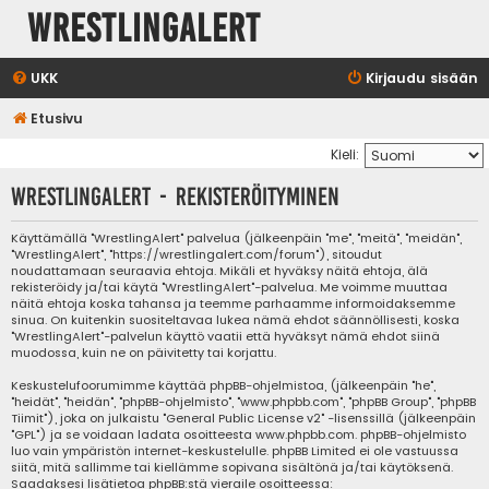
WrestlingAlert
UKK
Kirjaudu sisään
Etusivu
Kieli:
WrestlingAlert - Rekisteröityminen
Käyttämällä "WrestlingAlert" palvelua (jälkeenpäin "me", "meitä", "meidän",
"WrestlingAlert", "https://wrestlingalert.com/forum"), sitoudut
noudattamaan seuraavia ehtoja. Mikäli et hyväksy näitä ehtoja, älä
rekisteröidy ja/tai käytä "WrestlingAlert"-palvelua. Me voimme muuttaa
näitä ehtoja koska tahansa ja teemme parhaamme informoidaksemme
sinua. On kuitenkin suositeltavaa lukea nämä ehdot säännöllisesti, koska
"WrestlingAlert"-palvelun käyttö vaatii että hyväksyt nämä ehdot siinä
muodossa, kuin ne on päivitetty tai korjattu.
Keskustelufoorumimme käyttää phpBB-ohjelmistoa, (jälkeenpäin "he",
"heidät", "heidän", "phpBB-ohjelmisto", "www.phpbb.com", "phpBB Group", "phpBB
Tiimit"), joka on julkaistu "
General Public License v2
" -lisenssillä (jälkeenpäin
"GPL") ja se voidaan ladata osoitteesta
www.phpbb.com
. phpBB-ohjelmisto
luo vain ympäristön internet-keskustelulle. phpBB Limited ei ole vastuussa
siitä, mitä sallimme tai kiellämme sopivana sisältönä ja/tai käytöksenä.
Saadaksesi lisätietoa phpBB:stä vieraile osoitteessa: