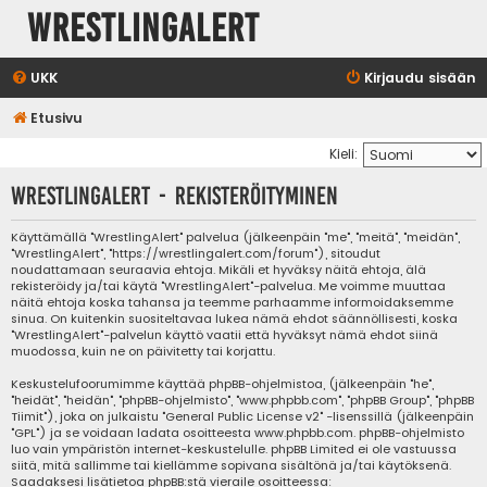
WrestlingAlert
UKK
Kirjaudu sisään
Etusivu
Kieli:
WrestlingAlert - Rekisteröityminen
Käyttämällä "WrestlingAlert" palvelua (jälkeenpäin "me", "meitä", "meidän",
"WrestlingAlert", "https://wrestlingalert.com/forum"), sitoudut
noudattamaan seuraavia ehtoja. Mikäli et hyväksy näitä ehtoja, älä
rekisteröidy ja/tai käytä "WrestlingAlert"-palvelua. Me voimme muuttaa
näitä ehtoja koska tahansa ja teemme parhaamme informoidaksemme
sinua. On kuitenkin suositeltavaa lukea nämä ehdot säännöllisesti, koska
"WrestlingAlert"-palvelun käyttö vaatii että hyväksyt nämä ehdot siinä
muodossa, kuin ne on päivitetty tai korjattu.
Keskustelufoorumimme käyttää phpBB-ohjelmistoa, (jälkeenpäin "he",
"heidät", "heidän", "phpBB-ohjelmisto", "www.phpbb.com", "phpBB Group", "phpBB
Tiimit"), joka on julkaistu "
General Public License v2
" -lisenssillä (jälkeenpäin
"GPL") ja se voidaan ladata osoitteesta
www.phpbb.com
. phpBB-ohjelmisto
luo vain ympäristön internet-keskustelulle. phpBB Limited ei ole vastuussa
siitä, mitä sallimme tai kiellämme sopivana sisältönä ja/tai käytöksenä.
Saadaksesi lisätietoa phpBB:stä vieraile osoitteessa: