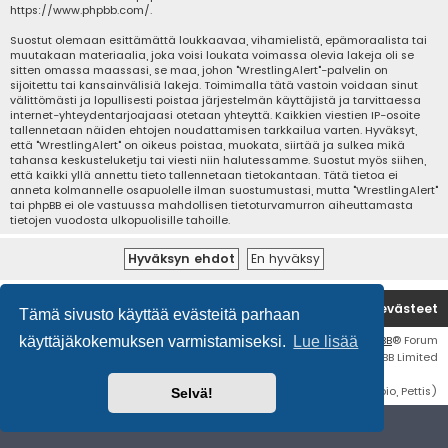
https://www.phpbb.com/
.
Suostut olemaan esittämättä loukkaavaa, vihamielistä, epämoraalista tai
muutakaan materiaalia, joka voisi loukata voimassa olevia lakeja oli se
sitten omassa maassasi, se maa, johon "WrestlingAlert"-palvelin on
sijoitettu tai kansainvälisiä lakeja. Toimimalla tätä vastoin voidaan sinut
välittömästi ja lopullisesti poistaa järjestelmän käyttäjistä ja tarvittaessa
internet-yhteydentarjoajaasi otetaan yhteyttä. Kaikkien viestien IP-osoite
tallennetaan näiden ehtojen noudattamisen tarkkailua varten. Hyväksyt,
että "WrestlingAlert" on oikeus poistaa, muokata, siirtää ja sulkea mikä
tahansa keskusteluketju tai viesti niin halutessamme. Suostut myös siihen,
että kaikki yllä annettu tieto tallennetaan tietokantaan. Tätä tietoa ei
anneta kolmannelle osapuolelle ilman suostumustasi, mutta "WrestlingAlert"
tai phpBB ei ole vastuussa mahdollisen tietoturvamurron aiheuttamasta
tietojen vuodosta ulkopuolisille tahoille.
Etusivu
Poista evästeet
Tämä sivusto käyttää evästeitä parhaan
Flat Style by
Ian Bradley
• Keskustelufoorumin ohjelmisto
phpBB
® Forum
käyttäjäkokemuksen varmistamiseksi.
Lue lisää
Software © phpBB Limited
Käännös: phpBB Suomi (lurttinen, harritapio, Pettis)
Selvä!